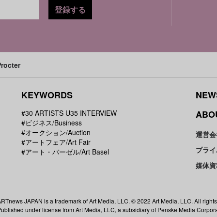
登録する
octer
KEYWORDS
NEW
#30 ARTISTS U35 INTERVIEW
ABO
#ビジネス/Business
#オークション/Auction
運営会
#アートフェア/Art Fair
プライ
#アート・バーゼル/Art Basel
媒体資
RTnews JAPAN is a trademark of Art Media, LLC. © 2022 Art Media, LLC. All rights
ublished under license from Art Media, LLC, a subsidiary of Penske Media Corpora