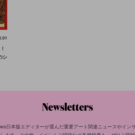
2.01
り！
のシ
news日本版エディターが選んだ
重要アート関連ニュースやイン
します。
その他、イベントご招待など各種特典も。ぜひご登録