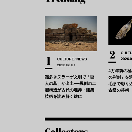
CULT
2026.0
CULTURE
NEWS
2026.08.07
4万年前の
謎多きヌラーゲ文明で「巨
の彫刻」を
人の墓」が出土──異例の二
毛まで彫り
層構造が古代の埋葬・建築
古級の芸術
技術を読み解く鍵に