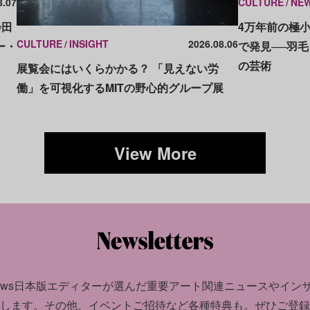
8.07
CULTURE
NE
会田
4万年前の極
CULTURE
INSIGHT
2026.08.06
ー・
で発見──羽
の芸術
展覧会にはいくらかかる？ 「見えない労
働」を可視化するMITの野心的グループ展
View More
news日本版エディターが選んだ
重要アート関連ニュースやイン
します。
その他、イベントご招待など各種特典も。ぜひご登録