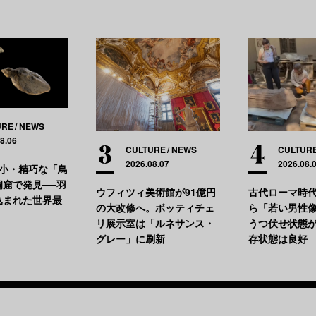
URE
NEWS
8.06
CULTURE
NEWS
CULTUR
2026.08.07
2026.08.
極小・精巧な「鳥
洞窟で発見──羽
ウフィツィ美術館が91億円
古代ローマ時
込まれた世界最
の大改修へ。ボッティチェ
ら「若い男性
リ展示室は「ルネサンス・
うつ伏せ状態
グレー」に刷新
存状態は良好