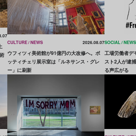
8.07
CULTURE
NEWS
2026.08.07
SOCIAL
NEWS
土
ウフィツィ美術館が91億円の大改修へ。ボ
工場労働者デ
術
ッティチェリ展示室は「ルネサンス・グレ
スト2人が逮
ー」に刷新
る声広がる