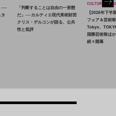
CULTURE
INSI
──
「判断することは自由の一形態
【2026年下
スタ
だ」──カルティエ現代美術財団
フェア＆芸術祭1
クリス・デルコンが語る、公共
Tokyo、TOK
性と批評
国際芸術祭ほか
続々開幕