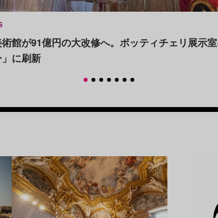
S
美術館が91億円の大改修へ。ボッティチェリ展示
ー」に刷新