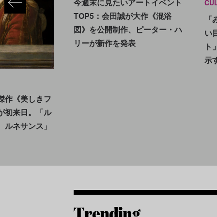
今週末に見たいアートイベント
CU
TOP5：会田誠が大作《混浴
「
図》を公開制作、ピーター・ハ
い
リーが新作を発表
ト
示
傑作《美しきフ
が初来日。「ル
 ルネサンス」