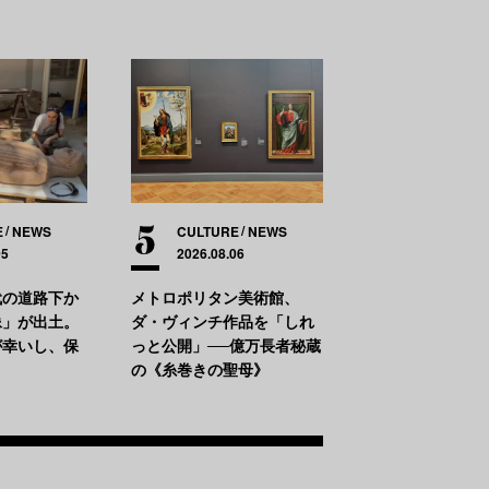
E
NEWS
CULTURE
NEWS
05
2026.08.06
代の道路下か
メトロポリタン美術館、
像」が出土。
ダ・ヴィンチ作品を「しれ
が幸いし、保
っと公開」──億万長者秘蔵
の《糸巻きの聖母》