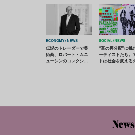
へ
品の返還命令
ECONOMY
NEWS
SOCIAL
NEWS
伝説のトレーダーで美
“富の再分配”に挑
術商、ロバート・ムニ
ーティストたち。
ューシンのコレクショ
トは社会を変える
ンが競売へ。約160億円
のロスコ大作も