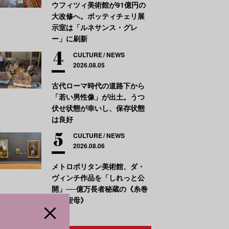
ウフィツィ美術館が91億円の
大改修へ。ボッティチェリ展
示室は「ルネサンス・グレ
ー」に刷新
CULTURE
NEWS
2026.08.05
古代ローマ時代の道路下から
「若い男性像」が出土。うつ
伏せ状態が幸いし、保存状態
は良好
CULTURE
NEWS
2026.08.06
メトロポリタン美術館、ダ・
ヴィンチ作品を「しれっと公
開」──億万長者秘蔵の《糸巻
きの聖母》