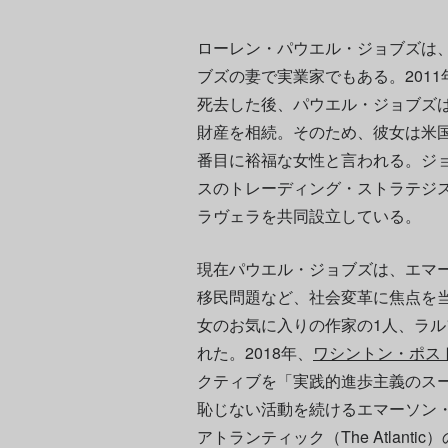
ローレン・パウエル・ジョブズは
ブズの妻で実業家でもある。201
死去した後、パウエル・ジョブズは
財産を相続。そのため、彼女は米
番目に裕福な女性と言われる。ジ
スのトレーディング・ストラテジス
ラヴェラを共同設立している。
現在パウエル・ジョブズは、エマ
移民問題など、社会変革に焦点を
女のお気に入りの作家の1人、ラ
れた。2018年、
ワシントン・ポス
クティブを「実践的進歩主義のス
恥じない活動を続けるエマーソン
アトランティック（The Atlan