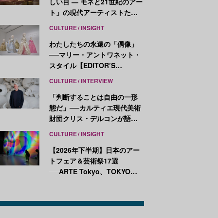
しい目 ― モネと21世紀のアー
ト」の現代アーティストたち
が示す、異なる視点
CULTURE
INSIGHT
わたしたちの永遠の「偶像」
──マリー・アントワネット・
スタイル【EDITOR’S
NOTES】
CULTURE
INTERVIEW
「判断することは自由の一形
態だ」──カルティエ現代美術
財団クリス・デルコンが語
る、公共性と批評
CULTURE
INSIGHT
【2026年下半期】日本のアー
トフェア＆芸術祭17選
──ARTE Tokyo、TOKYO
ATLAS、前橋国際芸術祭ほか
新イベントが続々開幕