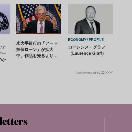
ECONOMY
PROFILE
米大手銀行の「アート
むア
ローレンス・グラフ
担保ローン」が拡大
アー
（Laurence Graff）
中。作品を売るよりお
のか
金を借りる方が得策？
Recommended by