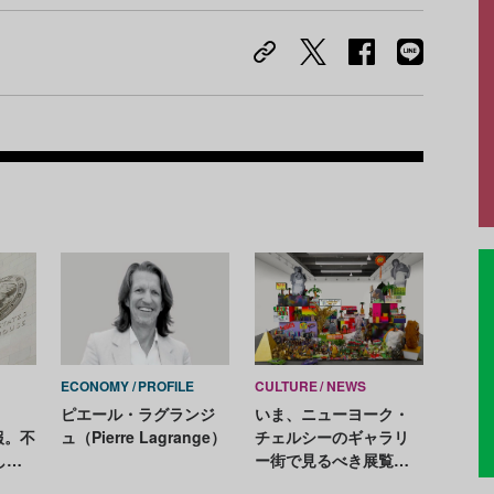
Recom
ECONOMY
PROFILE
CULTURE
NEWS
ピエール・ラグランジ
いま、ニューヨーク・
報。不
ュ（Pierre Lagrange）
チェルシーのギャラリ
した
ー街で見るべき展覧会5
カソ作
選