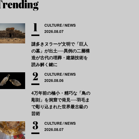
CULTURE
NEWS
2026.08.07
謎多きヌラーゲ文明で「巨人
の墓」が出土──異例の二層構
造が古代の埋葬・建築技術を
読み解く鍵に
CULTURE
NEWS
2026.08.06
4万年前の極小・精巧な「鳥の
彫刻」を洞窟で発見──羽毛ま
で彫り込まれた世界最古級の
芸術
CULTURE
NEWS
2026.08.07