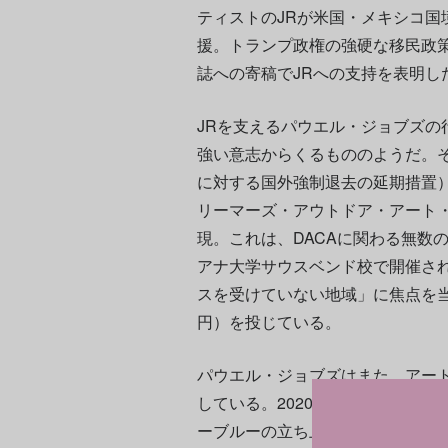
ティストのJRが米国・メキシコ国
援。トランプ政権の強硬な移民政
誌への寄稿でJRへの支持を表明し
JRを支えるパウエル・ジョブズの
強い意志からくるもののようだ。そ
に対する国外強制退去の延期措置）
リーマーズ・アウトドア・アート
現。これは、DACAに関わる無数
アナ大学サウスベンド校で開催され
スを受けていない地域」に焦点を当
円）を投じている。
パウエル・ジョブズはまた、アー
している。2020年にはメガギャ
ーブルーの立ち上げに貢献。スー