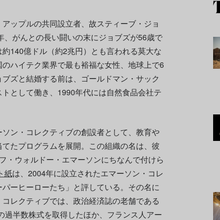
、アップルの共同設立者、故スティーブ・ジョ
1年、がんとの長い闘いの末にジョブズが56歳で
約140億ドル（約2兆円）とも言われる莫大な
国のハイテク業界で最も裕福な女性、地球上で6
ョブズと結婚する前は、ゴールドマン・サック
トとして働き、1990年代には自然食品会社テ
ーソン・コレクティブの創設者として、教育や
当てたプログラムを展開。この組織の名は、彼
ルフ・ウォルドー・エマーソンにちなんで付けら
ト紙
は、2004年に設立されたエマーソン・コレ
ーパーヒーローたち」と評している。その名に
・コレクティブでは、政治経済誌の老舗である
tic）の過半数株式を取得したほか、フランス人アー