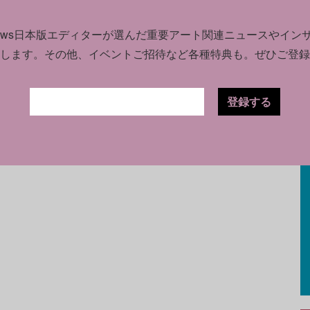
ーをマイアミにオープンさせた。同センターで
などの作品が展示されている
news日本版エディターが選んだ
重要アート関連ニュースやイン
します。
その他、イベントご招待など各種特典も。ぜひご登録
ワシントン・ウィザーズ（NBA）、ワシント
ントン・ミスティックス（WNBA）、そしてキ
登録する
オーナーであるモニュメンタル・スポーツ＆エ
を2017年に取得した。
2024年版トップ200コレクターズが発表された2024年10