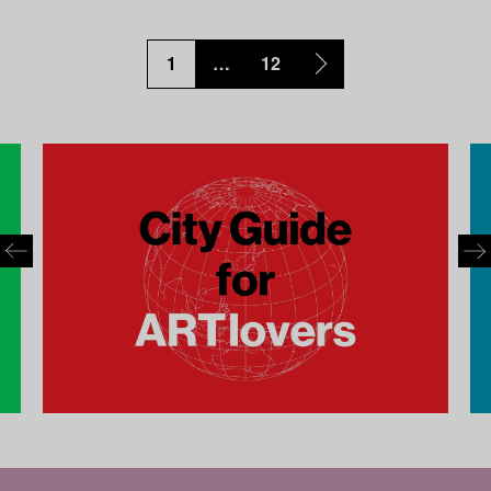
1
…
12