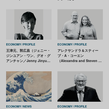
ECONOMY
PROFILE
ECONOMY
PROFILE
王津元、郭広昌（ジェニー・
アレクサンドラ＆スティー
ジンユアン・ワン、グオ・グ
ブ・A・コーエン
アンチャン／Jenny Jinyuan
（Alexandra and Steven A.
Wang and Guo
Cohen）
Guangchang）
ECONOMY
NEWS
ECONOMY
PROFILE