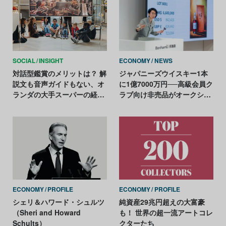
SOCIAL
INSIGHT
ECONOMY
NEWS
対話型鑑賞のメリットは？ 解
ジャパニーズウイスキー1本
説文も音声ガイドもない、オ
に1億7000万円──高級会員ク
ランダの大手スーパーの経営
ラブ向け非売品がオークショ
者が運営する美術館
ン記録樹立
ECONOMY
PROFILE
ECONOMY
PROFILE
シェリ＆ハワード・シュルツ
純資産29兆円超えの大富豪
（Sheri and Howard
も！ 世界の超一流アートコレ
Schults）
クターたち