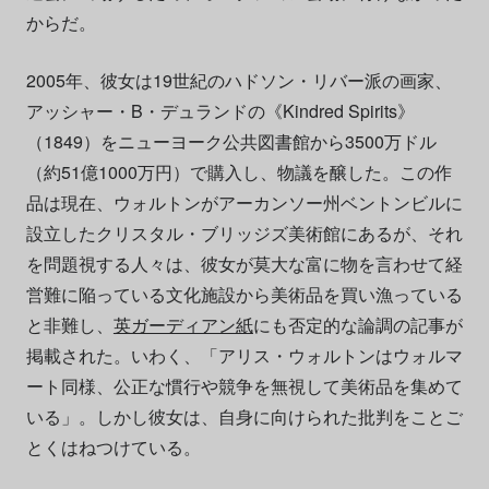
からだ。
2005年、彼女は19世紀のハドソン・リバー派の画家、
アッシャー・B・デュランドの《Kindred Spirits》
（1849）をニューヨーク公共図書館から3500万ドル
（約51億1000万円）で購入し、物議を醸した。この作
品は現在、ウォルトンがアーカンソー州ベントンビルに
設立したクリスタル・ブリッジズ美術館にあるが、それ
を問題視する人々は、彼女が莫大な富に物を言わせて経
営難に陥っている文化施設から美術品を買い漁っている
と非難し、
英ガーディアン紙
にも否定的な論調の記事が
掲載された。いわく、「アリス・ウォルトンはウォルマ
ート同様、公正な慣行や競争を無視して美術品を集めて
いる」。しかし彼女は、自身に向けられた批判をことご
とくはねつけている。