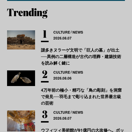
CULTURE
NEWS
2026.08.07
謎多きヌラーゲ文明で「巨人の墓」が出土
──異例の二層構造が古代の埋葬・建築技術
を読み解く鍵に
CULTURE
NEWS
2026.08.06
4万年前の極小・精巧な「鳥の彫刻」を洞窟
で発見──羽毛まで彫り込まれた世界最古級
の芸術
CULTURE
NEWS
2026.08.07
ウフィツィ美術館が91億円の大改修へ。ボッ