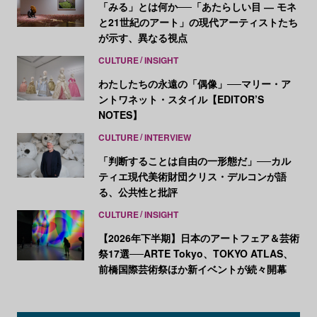
「みる」とは何か──「あたらしい目 ― モネ
と21世紀のアート」の現代アーティストたち
が示す、異なる視点
CULTURE
INSIGHT
わたしたちの永遠の「偶像」──マリー・ア
ントワネット・スタイル【EDITOR’S
NOTES】
CULTURE
INTERVIEW
「判断することは自由の一形態だ」──カル
ティエ現代美術財団クリス・デルコンが語
る、公共性と批評
CULTURE
INSIGHT
【2026年下半期】日本のアートフェア＆芸術
祭17選──ARTE Tokyo、TOKYO ATLAS、
前橋国際芸術祭ほか新イベントが続々開幕