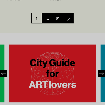
1
…
61