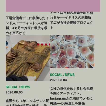
2026.08.06
SOCIAL
NEWS
2026.08.07
アートは再犯の連鎖を断ち切
れるか──イギリスの刑務所
工場労働者デモに参加したイ
で広がる社会復帰プロジェク
ンド人アーティスト2人が逮
ト
捕。4カ月の拘束に釈放を求
める声広がる
SOCIAL
NEWS
2026.08.04
SOCIAL
NEWS
女性の身体をめぐる社会規範
2026.08.05
を問うアーティスト、
Instagram永久凍結でメタに
盗難から16年、ルネサンス期
異議──DSA違反を主張
の木彫が修道院へ帰還──蚤