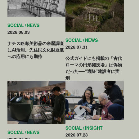
SOCIAL
NEWS
2026.08.03
SOCIAL
NEWS
ナチス略奪美術品の来歴調査
2026.07.31
にAI活用。先住民文化財返還
への応用にも期待
公式ガイドにも掲載の「古代
ローマの円形闘技場」は偽物
だった──“遺跡”建設者に実
刑
SOCIAL
INSIGHT
SOCIAL
NEWS
2026.07.28
2026.07.30