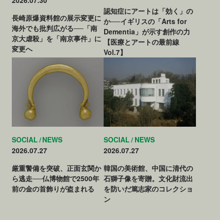
認知症にアートは「効く」の
長崎原爆資料館の展示変更に
か──イギリスの「Arts for
海外でも批判広がる──「南
Dementia」が示す創作の力
京大虐殺」を「南京事件」に
【医療とアートの最前線
変更へ
Vol.7】
SOCIAL
NEWS
SOCIAL
NEWS
2026.07.27
2026.07.27
厳重警備を突破、正面玄関か
韓国の美術館、中国に清代の
ら逃走──仏博物館で2500年
石獅子像を寄贈。文化財流出
前の金の首飾りが盗まれる
を防いだ篤志家のコレクショ
ン