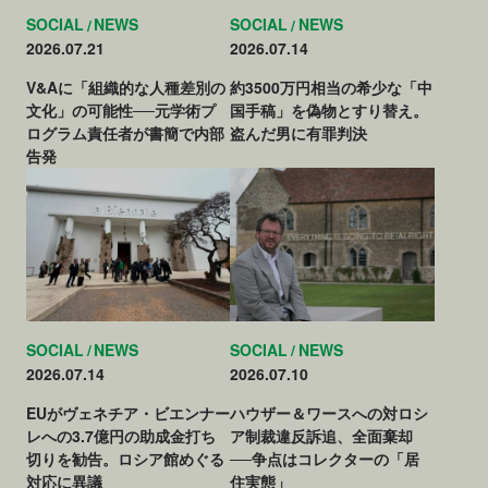
SOCIAL
NEWS
SOCIAL
NEWS
2026.07.21
2026.07.14
V&Aに「組織的な人種差別の
約3500万円相当の希少な「中
文化」の可能性──元学術プ
国手稿」を偽物とすり替え。
ログラム責任者が書簡で内部
盗んだ男に有罪判決
告発
SOCIAL
NEWS
SOCIAL
NEWS
2026.07.14
2026.07.10
EUがヴェネチア・ビエンナー
ハウザー＆ワースへの対ロシ
レへの3.7億円の助成金打ち
ア制裁違反訴追、全面棄却
切りを勧告。ロシア館めぐる
──争点はコレクターの「居
対応に異議
住実態」