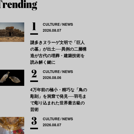
CULTURE
NEWS
2026.08.07
謎多きヌラーゲ文明で「巨人
の墓」が出土──異例の二層構
造が古代の埋葬・建築技術を
読み解く鍵に
CULTURE
NEWS
2026.08.06
4万年前の極小・精巧な「鳥の
彫刻」を洞窟で発見──羽毛ま
で彫り込まれた世界最古級の
芸術
CULTURE
NEWS
2026.08.07