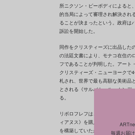
所ニクソン・ピーボディによると
的当局によって審理され解決され
ることが決まったという。政府は
訴訟を開始した。
同作をクリスティーズに出品した
の法廷文書により、モナコ在住の
フであることが判明した。アート・
クリスティーズ・ニューヨークで4億
札され、世界で最も高額な美術品
とされる《サルバトール・ムンデ
る。
リボロフレフは、アートアドバイ
ィアヌス》を購入した。リボロフ
ART
を構築していたが、美術品の料金が
毎週お届け