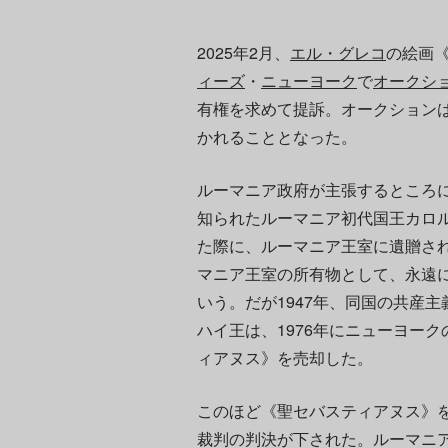
2025年2月、
エル・グレコ
の絵画《
ィーズ
・
ニューヨーク
で
オークシ
有権を求めて提訴。オークション
かれることとなった。
ルーマニア政府が主張するところ
知られたルーマニア初代国王カロル
た際に、ルーマニア王室に遺贈さ
マニア王室の所有物として、永遠
いう。だが1947年、同国の共産
ハイ王は、1976年にニューヨークのWi
ィアヌス》を売却した。
このほど《聖セバスティアヌス》
裁判の判決が下された。ルーマニ