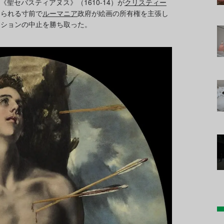
絵画《聖セバスティアヌス》（1610-14）が
クリスティー
けられる寸前で
ルーマニア
政府が絵画の所有権を主張し
クションの中止を勝ち取った。