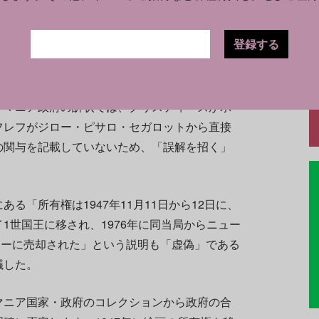
サザビーズを
訴えている
。
登録する
2010年、著名なアートアドバイザリーグルー
ト（2011年に解散）と、美術品取引を委託し
スの会社アクセント・デライトを通じてブーヴ
ーマニア政府の訴状では、クリスティーズが示
フレフがジロー・ピサロ・セガロットから直接
の関与を記載していないため、「誤解を招く」
。
る「所有権は1947年11月11日から12日に、
1世国王に移され、1976年に同当局からニュー
oギャラリーに売却された」という説明も「虚偽」である
議した。
マニア国家・政府のコレクションから政府の合