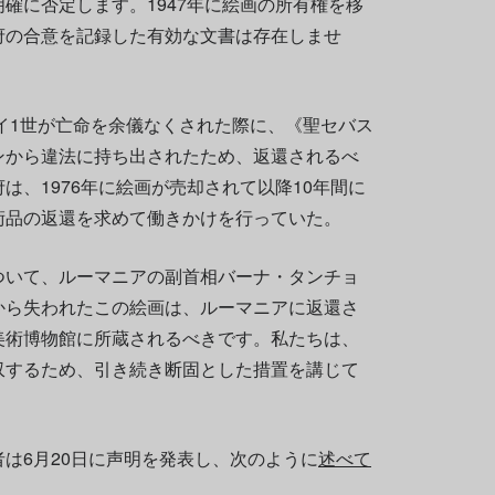
確に否定します。1947年に絵画の所有権を移
府の合意を記録した有効な文書は存在しませ
ハイ1世が亡命を余儀なくされた際に、《聖セバス
ンから違法に持ち出されたため、返還されるべ
は、1976年に絵画が売却されて以降10年間に
術品の返還を求めて働きかけを行っていた。
ついて、ルーマニアの副首相バーナ・タンチョ
から失われたこの絵画は、ルーマニアに返還さ
美術博物館に所蔵されるべきです。私たちは、
収するため、引き続き断固とした措置を講じて
。
は6月20日に声明を発表し、次のように
述べて