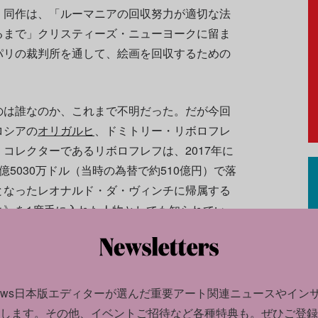
、同作は、「ルーマニアの回収努力が適切な法
るまで」クリスティーズ・ニューヨークに留ま
パリの裁判所を通して、絵画を回収するための
のは誰なのか、これまで不明だった。だが今回
ロシアの
オリガルヒ
、ドミトリー・リボロフレ
コレクターであるリボロフレフは、2017年に
5030万ドル（当時の為替で約510億円）で落
となったレオナルド・ダ・ヴィンチに帰属する
ィ》を1度手に入れた人物としても知られてい
ザーのイヴ・ブーヴィエを通して《聖セバステ
レフはブーヴィエの助言のもとでコレクション
news日本版エディターが選んだ
重要アート関連ニュースやイン
過大に請求されていた疑いで、2024年にブー
します。
その他、イベントご招待など各種特典も。ぜひご登録