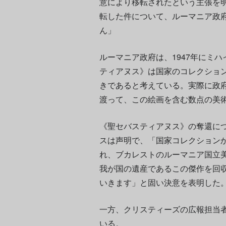
意により移転されたという主張を明
転した件について、ルーマニア政
ん」
ルーマニア政府は、1947年にミ
ティアヌス》は国家のコレクショ
きであると考えている。実際に政府
渡って、この絵画を含む数点の美
《聖セバスティアヌス》の奪還に
スは声明で、「国家コレクション
れ、ブカレストのルーマニア国立
我が国の遺産であるこの傑作を回
いきます」と固い決意を表明した
一方、クリスティーズの広報担当者
いる
。