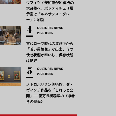
ウフィツィ美術館が91億円の
大改修へ。ボッティチェリ展
示室は「ルネサンス・グレ
ー」に刷新
CULTURE
NEWS
2026.08.05
古代ローマ時代の道路下から
「若い男性像」が出土。うつ
伏せ状態が幸いし、保存状態
は良好
CULTURE
NEWS
2026.08.06
メトロポリタン美術館、ダ・
ヴィンチ作品を「しれっと公
開」──億万長者秘蔵の《糸巻
きの聖母》