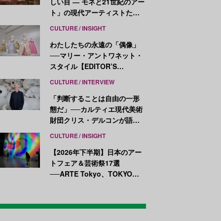
しい目 ― モネと21世紀のアー
ト」の現代アーティストたち
が示す、異なる視点
CULTURE
INSIGHT
わたしたちの永遠の「偶像」
──マリー・アントワネット・
スタイル【EDITOR’S
NOTES】
CULTURE
INTERVIEW
「判断することは自由の一形
態だ」──カルティエ現代美術
財団クリス・デルコンが語
る、公共性と批評
CULTURE
INSIGHT
【2026年下半期】日本のアー
トフェア＆芸術祭17選
──ARTE Tokyo、TOKYO
ATLAS、前橋国際芸術祭ほか
新イベントが続々開幕