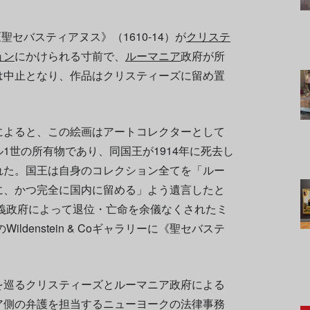
聖セバスティアヌス》（1610-14）が
クリステ
ョン
にかけられる寸前で、
ルーマニア
政府が所
は中止となり、作品はクリスティーズに留め置
によると、この絵画はアートコレクターとして
1世の所有物であり、同国王が1914年に死去し
れた。国王は自身のコレクション全てを「ルー
に、かつ完全に国内に留める」よう遺言したと
主義政府によって退位・亡命を余儀なくされたミ
ldenstein & Coギャラリーに《聖セバステ
を巡るクリスティーズとルーマニア政府による
ア側の弁護を担当するニューヨークの法律事務