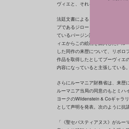
ヴィエと、それを幇助したとして
法廷文書によると、リボロフレフは
プであるジロー・ピサロ・セガロッ
ているバージン諸島にあるイギリ
ィエからこの絵画を購入した。ル
した同作の来歴について、リボロ
作品を取得したとしてブーヴィエ
内容になっていると主張している
さらにルーマニア財務省は、来歴にあ
ルーマニア当局の同意のもとミハイ
ヨークのWildenstein & C
として声明を発表。次のように抗
「《聖セバスティアヌス》がルー