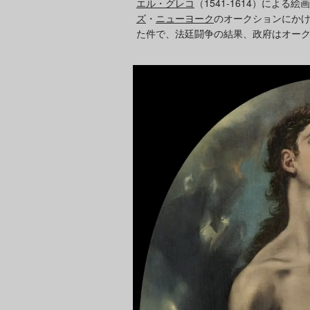
エル・グレコ
（1541-1614）による
ズ
・
ニューヨーク
のオークションにか
た件で、法廷闘争の結果、政府はオー