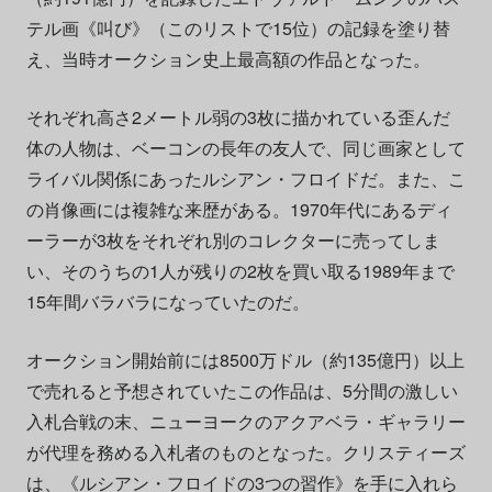
テル画《叫び》（このリストで15位）の記録を塗り替
え、当時オークション史上最高額の作品となった。
それぞれ高さ2メートル弱の3枚に描かれている歪んだ
体の人物は、ベーコンの長年の友人で、同じ画家として
ライバル関係にあったルシアン・フロイドだ。また、こ
の肖像画には複雑な来歴がある。1970年代にあるディ
ーラーが3枚をそれぞれ別のコレクターに売ってしま
い、そのうちの1人が残りの2枚を買い取る1989年まで
15年間バラバラになっていたのだ。
オークション開始前には8500万ドル（約135億円）以上
で売れると予想されていたこの作品は、5分間の激しい
入札合戦の末、ニューヨークのアクアベラ・ギャラリー
が代理を務める入札者のものとなった。クリスティーズ
は、《ルシアン・フロイドの3つの習作》を手に入れら