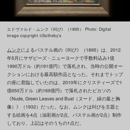
エドヴァルド・ムンク《叫び》（1895） Photo: Digital
image copyright ©Sotheby’s
ムンク
によるパステル画の《叫び》（1895）は、2012
年5月にサザビーズ・ニューヨークで手数料込み1億
1990万ドル（約191億円）で落札され、当時の公開オー
クションにおける最高額作品となった。それまでトップ
の座に君臨していたのは、2010年にクリスティーズで1
億650万ドル（約169億円）で落札されたピカソの
《Nude,
Green Leaves and Bust（ヌード、緑の葉と胸
像）》（1932）だった。なお、ムンクは叫びを主題と
する絵画を4点（油彩画が2点、パステル画が2点）制作
しており、上記はそのうちの1点だ。