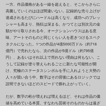
一方、作品価格がある一線を超えると、そこからさらに
高騰していくのはほぼ間違いない。記録的な売り上げが
達成されるたびにハードルは高くなり、成功へのプレッ
シャーも高まり、熱狂は深まる。かつてとは別次元の金
額がやり取りされる今、オークションハウスはある意
味、アートそのものと同じくらい人を惹きつけるスペク
タクルになった。1つの作品が4億5000万ドル（約716
億円）で売れたなら、次の作品が5億ドル（約795億
円）、あるいはそれ以上で売れない理由は何もない。こ
うして記録が塗り替えられるごとに新たな可能性が開
け、究極のステータスシンボルを手に入れようと大勢の
人々が競い合う中、数字はその背後にあるロジックでは
説明できないほどのスピードで膨れ上がっていく。
だが、数字の桁が増えれば増えるほど、それは作品の価
値を高めている本質、すなわち芸術そのものからは遠ざ