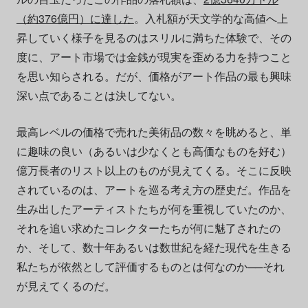
（約376億円）に達した
。入札額が天文学的な高値へ上
昇していく様子を見るのはスリルに満ちた体験で、その
度に、アート市場では金銭が現実を歪める力を持つこと
を思い知らされる。だが、価格がアート作品の最も興味
深い点であることは決してない。
最高レベルの価格で売れた美術品の数々を眺めると、単
に趣味の良い（あるいは少なくとも高価なものを好む）
億万長者のリスト以上のものが見えてくる。そこに反映
されているのは、アートを巡る考え方の歴史だ。作品を
生み出したアーティストたちが何を重視していたのか、
それを追い求めたコレクターたちが何に魅了されたの
か、そして、数十年あるいは数世紀を経た現代を生きる
私たちが依然として評価するものとは何なのか──それ
が見えてくるのだ。