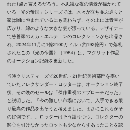
れた1点と言えるだろう。不思議な夜の情景が描かれて
いる「光の帝国」シリーズでは、木々が立ち並ぶ通りと
家は闇に包まれているにも関わらず、その上には青空が
広がり、綿のような大きな雲が漂っている。デザイナー
で慈善家のミカ・エルテュンのコレクションから出品さ
れ、2024年11月に1億2100万ドル（約192億円）で落札
されたこの《光の帝国》（1954）は、マグリット作品
のオークション記録を更新した。
当時クリスティーズで20世紀・21世紀美術部門を率い
ていたアレクサンダー・ロッターは、オークション終了
後、その晩のセールは「傑作重視のアプローチだった」
と説明した。「今の難しい市場において、入手できる限
り最高の作品を出そうと考えました。まさにこれらがそ
の好例です」。ロッターはそう語りつつ、コレクターの
関心を引けなかったロットも少なからずあったことを認