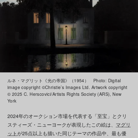
ルネ・マグリット《光の帝国》（1954） Photo: Digital
image copyright ©Christie’s Images Ltd. Artwork copyright
© 2025 C. Herscovici/Artists Rights Society (ARS), New
York
2024年のオークション市場を代表する「至宝」とクリ
スティーズ・ニューヨークが表現したこの絵は、
マグリ
ット
が25点以上も描いた同じテーマの作品中、最も優