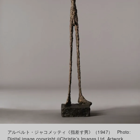
アルベルト・ジャコメッティ《指差す男》（1947） Photo:
Digital image copyright ©Christie’s Images Ltd. Artwork