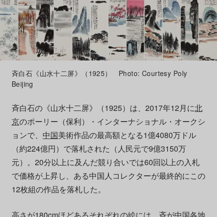
斉白石《山水十二屏》（1925） Photo: Courtesy Poly
Beijing
斉白石の《山水十二屏》（1925）は、2017年12月に
北
京
のポーリー（保利）・インターナショナル・オークシ
ョンで、
中国
美術作品の最高額となる1億4080万ドル
（約224億円）で落札された（人民元で9億3150万
元）。20分以上に及んだ競り合いでは60回以上の入札
で価格が上昇し、ある中国人コレクターが最終的にこの
12枚組の作品を落札した。
高さが180cmほどあるそれぞれの絵には、斉が中国各地