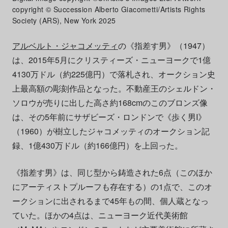
copyright © Succession Alberto Giacometti/Artists Rights
Society (ARS), New York 2025
アルベルト・ジャコメッティ
の《指差す男》（1947）
は、2015年5月にクリスティーズ・ニューヨークで1億
4130万ドル（約225億円）で落札され、オークション史
上最高額の彫刻作品となった。不動産王のシェルドン・
ソロウが売りに出した高さ約168cmのこのブロンズ像
は、その5年前にサザビーズ・ロンドンで《歩く男I》
（1960）が樹立したジャコメッティのオークション記
録、1億430万ドル（約166億円）を上回った。
《指差す男》は、同じ型から鋳造された6点（このほか
にアーティストプルーフも存在する）の1点で、このオ
ークションに出されるまで45年もの間、個人蔵となっ
ていた。ほかの4点は、ニューヨーク近代美術館