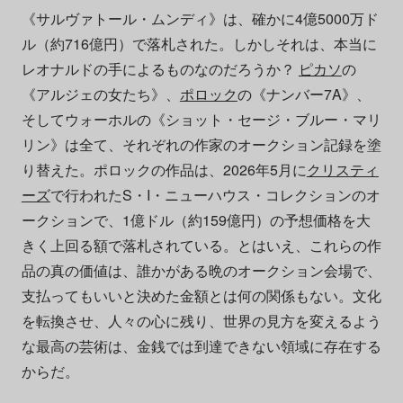
《サルヴァトール・ムンディ》は、確かに4億5000万ド
ル（約716億円）で落札された。しかしそれは、本当に
レオナルドの手によるものなのだろうか？
ピカソ
の
《アルジェの女たち》、
ポロック
の《ナンバー7A》、
そしてウォーホルの《ショット・セージ・ブルー・マリ
リン》は全て、それぞれの作家のオークション記録を塗
り替えた。ポロックの作品は、2026年5月に
クリスティ
ーズ
で行われたS・I・ニューハウス・コレクションのオ
ークションで、1億ドル（約159億円）の予想価格を大
きく上回る額で落札されている。とはいえ、これらの作
品の真の価値は、誰かがある晩のオークション会場で、
支払ってもいいと決めた金額とは何の関係もない。文化
を転換させ、人々の心に残り、世界の見方を変えるよう
な最高の芸術は、金銭では到達できない領域に存在する
からだ。