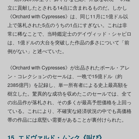
立に貢献したとされる14点に含まれるものだ。しかし
《Orchard with Cypresses》は、同じ11月に1億ドル以
上で落札された5点のうちの1点にすぎない。これは非
常に稀なことで、当時鑑定士のデイヴィッド・シャピロ
は、1億ドルの大台を突破した作品の多さについて「前
例がない」と述べていた。
《Orchard with Cypresses》が出品されたポール・アレ
ン・コレクションのセールは、一晩で15億ドル（約
2385億円）を記録し、単一所有者による史上最高額を
樹立した。驚異的な成功を収めたこのセールでは、全て
の出品作が落札され、その多くが最高予想価格を上回っ
ている。これにより、不確実な経済状況の中でも高価格
帯の作品には底堅い需要があることが裏付けられた。
15. エドヴァルド・ムンク《叫び》