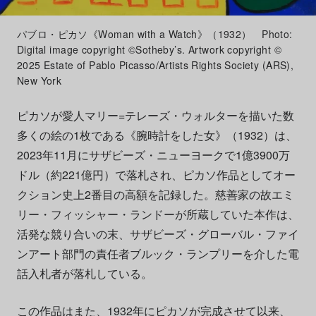
パブロ・ピカソ《Woman with a Watch》（1932） Photo:
Digital image copyright ©Sotheby’s. Artwork copyright ©
2025 Estate of Pablo Picasso/Artists Rights Society (ARS),
New York
ピカソが愛人マリー=テレーズ・ウォルターを描いた数
多くの絵の1枚である《腕時計をした女》（1932）は、
2023年11月にサザビーズ・ニューヨークで1億3900万
ドル（約221億円）で落札され、ピカソ作品としてオー
クション史上2番目の高額を記録した。慈善家の故エミ
リー・フィッシャー・ランドーが所蔵していた本作は、
活発な競り合いの末、サザビーズ・グローバル・ファイ
ンアート部門の責任者ブルック・ランプリーを介した電
話入札者が落札している。
この作品はまた、1932年にピカソが完成させて以来、