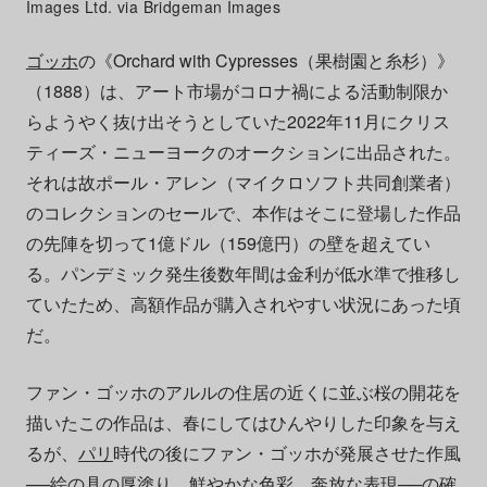
Images Ltd. via Bridgeman Images
ゴッホ
の《Orchard with Cypresses（果樹園と糸杉）》
（1888）は、アート市場がコロナ禍による活動制限か
らようやく抜け出そうとしていた2022年11月にクリス
ティーズ・ニューヨークのオークションに出品された。
それは故ポール・アレン（マイクロソフト共同創業者）
のコレクションのセールで、本作はそこに登場した作品
の先陣を切って1億ドル（159億円）の壁を超えてい
る。パンデミック発生後数年間は金利が低水準で推移し
ていたため、高額作品が購入されやすい状況にあった頃
だ。
ファン・ゴッホのアルルの住居の近くに並ぶ桜の開花を
描いたこの作品は、春にしてはひんやりした印象を与え
るが、
パリ
時代の後にファン・ゴッホが発展させた作風
──絵の具の厚塗り、鮮やかな色彩、奔放な表現──の確