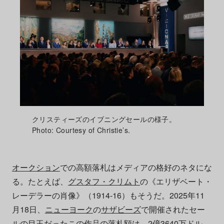
クリスティーズのイブニングセールの様子。
Photo: Courtesy of Christie’s.
オークション
での高額落札はメディアの格好のネタにな
る。たとえば、
グスタフ・クリムト
の《エリザベート・
レーデラーの肖像》（1914-16）もそうだ。2025年11
月18日、
ニューヨーク
の
サザビーズ
で開催されたセー
ルの目玉だったこの作品の落札額は、
2億3640万ドル