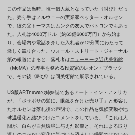
この作品は当時、唯一個人蔵となっていた《叫び》だっ
た。売り手はノルウェーの実業家ペッター・オルセン
で、彼の父トーマスはムンクの友人でパトロンでもあっ
た。入札は4000万ドル（約63億6000万円）から始ま
り、会場内や電話を介した入札者が12分間にわたって
激しく競り合った。ウォール・ストリート・ジャーナル
紙の報道によると、落札者は
ニューヨーク近代美術館
（MoMA）
の理事を務める投資家のレオン・ブラック
で、その後《叫び》は同美術館で展示されている。
US版ARTnewsの姉妹誌であるアート・イン・アメリカ
が、「ボサボサの髪に、眼鏡をかけた売り手」と形容し
たオルセンは落札後の声明で、この作品を気候変動や地
球温暖化と結びつけたコメントをしている。「これは人
間が、自らが自然環境に与えた影響と、それによる取り
返しのつかない変化に気づいた恐ろしい瞬間ではないか