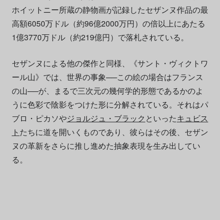
ホイットニー所蔵の静物画が記録したセザンヌ作品の最
高額6050万ドル（約96億2000万円）の倍以上にあたる
1億3770万ドル（約219億円）で落札されている。
セザンヌによる他の傑作と同様、《サント・ヴィクトワ
ール山》では、世界の事象──この絵の場合はフランス
の山──が、まるで三次元の幾何学的形態であるかのよ
うに色彩で陰影をつけた形に分解されている。それはパ
ブロ・ピカソや
ジョルジュ・ブラック
といった
キュビス
ト
たちに道を開いくものであり、彼らはその後、セザン
ヌの革新をさらに推し進めた抽象表現を生み出してい
る。