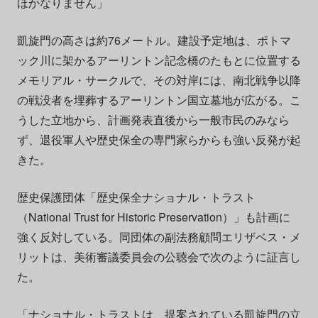
ほかなりません」
凱旋門の高さは約76メートル。建設予定地は、ポトマ
ック川に架かるアーリントン記念橋のたもとに位置する
メモリアル・サークルで、その対岸には、南北戦争以降
の戦没者を埋葬するアーリントン国立墓地が広がる。こ
うした立地から、計画発表直後から一般市民のみなら
ず、退役軍人や歴史保全の専門家らからも強い反発が起
きた。
歴史保護団体「歴史保全ナショナル・トラスト
（National Trust for Historic Preservation）」も計画に
強く反対している。同団体の副法務顧問エリザベス・メ
リットは、美術審議委員会の公聴会で次のように証言し
た。
「ナショナル・トラストは、提案されている凱旋門の立