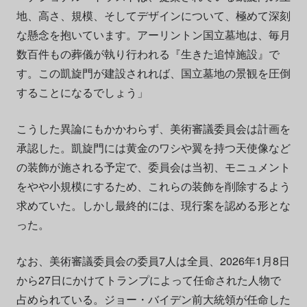
地、高さ、規模、そしてデザインについて、極めて深刻
な懸念を抱いています。アーリントン国立墓地は、毎月
数百件もの葬儀が執り行われる『生きた追悼施設』で
す。この凱旋門が建設されれば、国立墓地の景観を圧倒
することになるでしょう」
こうした異論にもかかわらず、美術審議委員会は計画を
承認した。凱旋門には黄金のワシや翼を持つ天使像など
の装飾が施される予定で、委員会は当初、モニュメント
をやや小規模にするため、これらの装飾を削除するよう
求めていた。しかし最終的には、現行案を認める形とな
った。
なお、美術審議委員会の委員7人は全員、2026年1月8日
から27日にかけてトランプによって任命された人物で
占められている。ジョー・バイデン前大統領が任命した