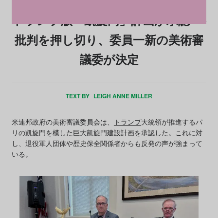
トランプ版「凱旋門」計画が承認──
批判を押し切り、委員一新の美術審
議委が決定
TEXT BY
LEIGH ANNE MILLER
米連邦政府の美術審議委員会は、
トランプ
大統領が推進するパ
リの凱旋門を模した巨大凱旋門建設計画を承認した。これに対
し、退役軍人団体や歴史保全関係者からも反発の声が強まって
いる。