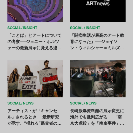
SOCIAL
INSIGHT
SOCIAL
INSIGHT
「ことば」とアートについて
「闘病生活が最高のアート教
の考察──ジェニー・ホルツ
育になった」──ジェイソ
ァーの最新展示に覚える違和
ン・ウィルシャー＝ミルズの
感を紐解く
創造世界
SOCIAL
NEWS
SOCIAL
NEWS
アーティストが「キャンセ
長崎原爆資料館の展示変更に
ル」されるとき──最新研究
海外でも批判広がる──「南
が示す、“揺れる”鑑賞者の評
京大虐殺」を「南京事件」に
価
変更へ