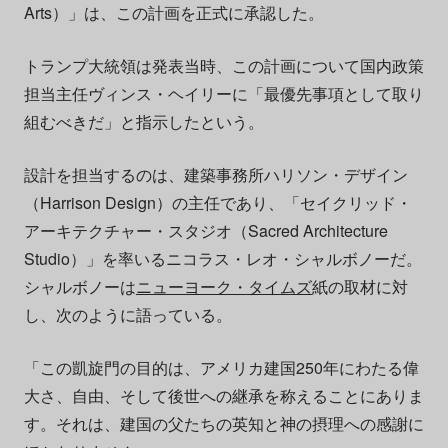
Arts）」は、この計画を正式に承認した。
トランプ大統領は発表当時、この計画について国内政策
担当主任ヴィンス・ヘイリーに「最優先事項として取り
組むべきだ」と指示したという。
設計を担当するのは、建築事務所ハリソン・デザイン
（Harrison Design）の主任であり、「セイクリッド・
アーキテクチャー・スタジオ（Sacred Architecture
Studio）」を率いるニコラス・レオ・シャルボノーだ。
シャルボノーは
ニューヨーク・タイムズ
紙の取材に対
し、次のように語っている。
「この凱旋門の目的は、アメリカ建国250年にわたる偉
大さ、自由、そして後世への継承を称えることにありま
す。それは、建国の父たちの英知と神の摂理への感謝に