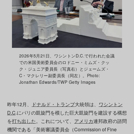
2026年5月21日、ワシントンD.C.で行われた会議
での米国美術委員会のロドニー・ミムズ・クッ
ク・ジュニア委員長（写真右）とジェームズ・
C・マクレリー副委員長（同左）。Photo:
Jonathan Edwards/TWP Getty Images
昨年12月、
ドナルド・トランプ
大統領は、
ワシントン
D.C
.にパリの凱旋門を模した巨大凱旋門を建設する構想
を
打ち出した
。これについて、
アメリカ
連邦政府の諮問
機関である「美術審議委員会（Commission of Fine