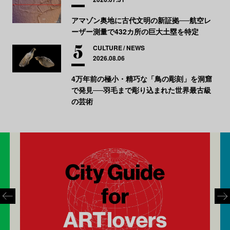
アマゾン奥地に古代文明の新証拠──航空レ
ーザー測量で432カ所の巨大土塁を特定
CULTURE
NEWS
2026.08.06
4万年前の極小・精巧な「鳥の彫刻」を洞窟
で発見──羽毛まで彫り込まれた世界最古級
の芸術