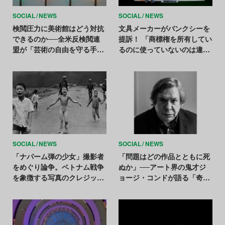
SOCIAL
NEWS
SOCIAL
NEWS
検閲圧力に美術館はどう対抗
文具メーカーがバンクシーを
できるのか──全米反検閲連
提訴！ 「商標権を所有してい
盟が「芸術の自由を守る手引
るのに使っていないのは違
書」を公開
法」と主張
SOCIAL
NEWS
SOCIAL
NEWS
「ナパーム弾の少女」撮影者
「問題はどの作品とともに死
をめぐり論争。ベトナム戦争
ぬか」──アート界の鬼才ジ
を象徴する写真のクレジット
ョージ・コンドが語る「奇妙
表記が一時停止に
な人間」を描く理由