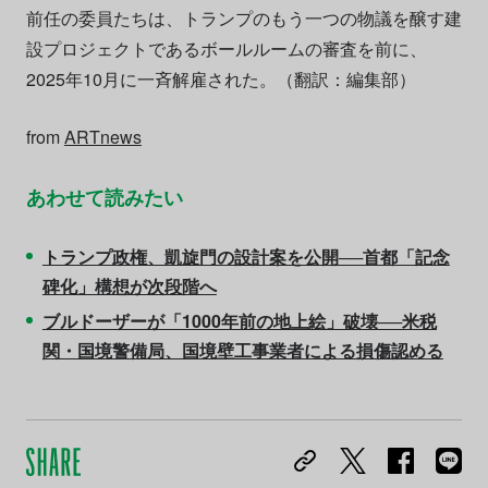
前任の委員たちは、トランプのもう一つの物議を醸す建
設プロジェクトであるボールルームの審査を前に、
2025年10月に一斉解雇された。（翻訳：編集部）
from
ARTnews
あわせて読みたい
トランプ政権、凱旋門の設計案を公開──首都「記念
碑化」構想が次段階へ
ブルドーザーが「1000年前の地上絵」破壊──米税
関・国境警備局、国境壁工事業者による損傷認める