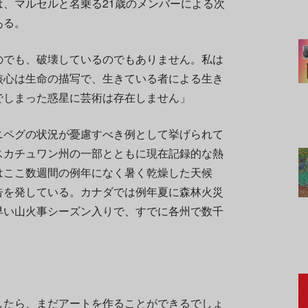
、マルセルと名乗る21歳のメンバーによる次
ある。
のでも、破壊しているのでもありません。私は
核心は生命の描写で、生きている者による生き
でしまった惑星に芸術は存在しません」
ニペグの状況が憂慮すべき例として挙げられて
スカチュワン州の一部とともに現在記録的な熱
はここ数週間の例年になく暑く乾燥した天候
告を発している。カナダでは例年夏に森林火災
早い山火事シーズン入りで、すでに各州で数千
したら、まだアートを作ることができるでしょ