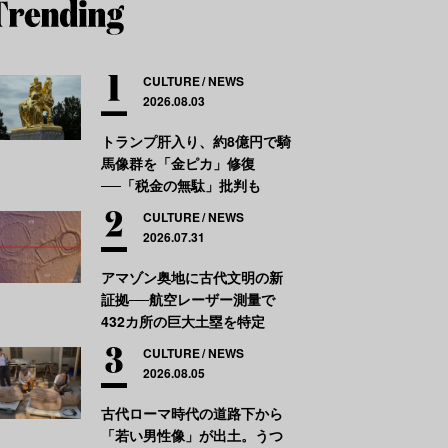
CULTURE
NEWS
2026.08.03
トランプ肝入り、約8億円で騎
馬像群を「金ピカ」修復
──「税金の無駄」批判も
CULTURE
NEWS
2026.07.31
アマゾン奥地に古代文明の新
証拠──航空レーザー測量で
432カ所の巨大土塁を特定
CULTURE
NEWS
2026.08.05
古代ローマ時代の道路下から
「若い男性像」が出土。うつ