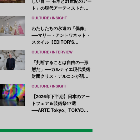
しい目 ― モネと21世紀のアー
ト」の現代アーティストたち
が示す、異なる視点
CULTURE
INSIGHT
わたしたちの永遠の「偶像」
──マリー・アントワネット・
スタイル【EDITOR’S
NOTES】
CULTURE
INTERVIEW
「判断することは自由の一形
態だ」──カルティエ現代美術
財団クリス・デルコンが語
る、公共性と批評
CULTURE
INSIGHT
【2026年下半期】日本のアー
トフェア＆芸術祭17選
──ARTE Tokyo、TOKYO
ATLAS、前橋国際芸術祭ほか
新イベントが続々開幕