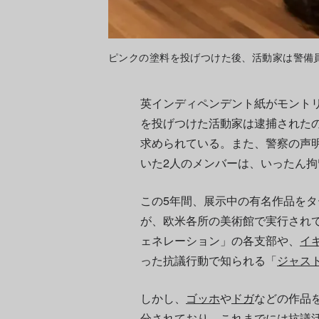
ピンクの塗料を投げつけた後、活動家は警備員に退去させら
英インディペンデント紙がモント
を投げつけた活動家は逮捕された
求められている。また、警察の声
いた2人のメンバーは、いったん
この5年間、展示中の有名作品を
が、欧米各所の美術館で実行され
ェネレーション」の各支部や、
イ
った抗議行動で知られる「
ジャス
しかし、
ゴッホ
や
ドガ
などの作品
分されており、これまでには抗議