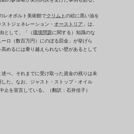
ンのレオポルト美術館で
クリムト
の絵に黒い油を
ラストジェネレーション・
オーストリア
」は、
理由として、「（
環境問題
に関する）知識のな
ユーロ（数百万円）にのぼる罰金」が挙げら
を高めるには乗り越えられない壁があるとして
と述べ、それまでに受け取った資金の残りは未
明した。なお、ジャスト・ストップ・オイル
の中止を宣言している。（翻訳：石井佳子）