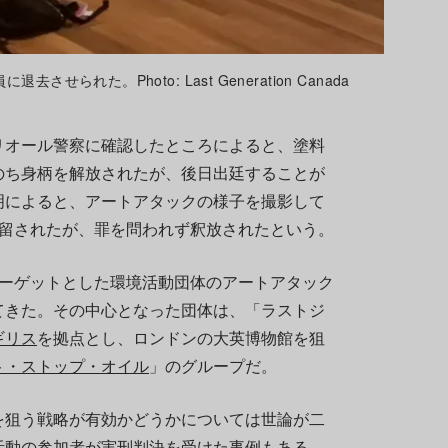
れた。Photo: Last Generation Canada
リオール警察に確認したところによると、塗料
のち身柄を解放されたが、後日出廷することが
明によると、アートアタックの様子を撮影して
拘留されたが、罪を問われず釈放されたという。
ターゲットとした環境活動団体のアートアタック
てきた。その中心となった団体は、「ラストジ
ギリス
を拠点とし、ロンドンの大英博物館を狙
ト・ストップ・オイル
」のグループだ。
を狙う戦略が有効かどうかについては世論が二
活動の参加者が実刑判決を受けた事例もある。