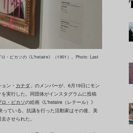
の《L'hetaire》（1901）。Photo: Last
ション・
カナダ
」のメンバーが、6月19日にモン
クを実行した。同団体がインスタグラムに投稿
ブロ・ピカソ
の絵画《L'hetaire（レテール）》
が映っている。抗議を行った活動家はその後、美
退去させられた。