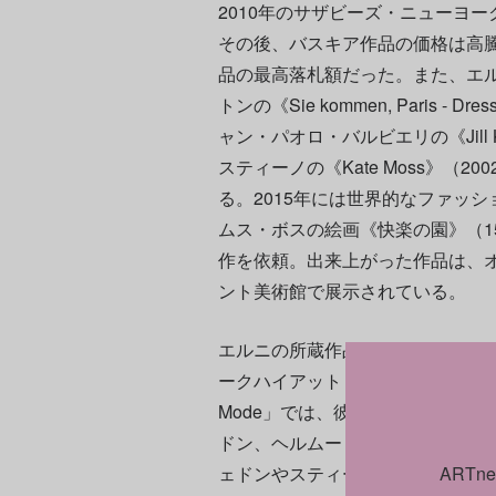
2010年のサザビーズ・ニューヨー
その後、バスキア作品の価格は高
品の最高落札額だった。また、エ
トンの《Sie kommen, Paris - Dres
ャン・パオロ・バルビエリの《Jill Kell
スティーノの《Kate Moss》（
る。2015年には世界的なファッ
ムス・ボスの絵画《快楽の園》（15
作を依頼。出来上がった作品は、
ント美術館で展示されている。
エルニの所蔵作品は、たびたび国際
ークハイアット パリ=ヴァンドームで
Mode」では、彼女のコレクショ
ドン、ヘルムート・ニュートンの
ェドンやスティーブン・ショアによ
ART