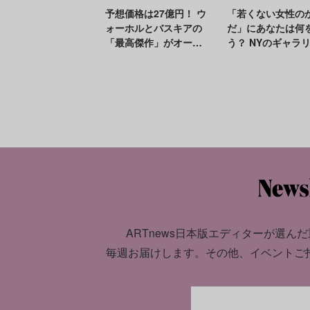
予想価格は27億円！ ウ
「若くない女性の
ォーホルとバスキアの
だ」にあなたは何
「最高傑作」がオーク
う？ NYのギャラ
ションに
試みが浮き彫りに
アート界の歪み
ARTnews日本版エディターが選んだ
毎週お届けします。
その他、イベントご