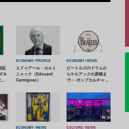
Recom
ECONOMY
PROFILE
ECONOMY
NEWS
差拡
エドゥアール・カルミ
ビートルズのドラムか
ガ＆
ニャック（Edouard
らケルアックの原稿ま
によ
Carmignac）
で──ポップカルチャー
がス
を象徴する350点がオー
クションへ
ECONOMY
NEWS
CULTURE
NEWS