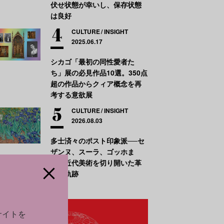
伏せ状態が幸いし、保存状態
は良好
CULTURE
INSIGHT
2025.06.17
シカゴ「最初の同性愛者た
ち」展の必見作品10選。350点
超の作品からクィア概念を再
考する意欲展
CULTURE
INSIGHT
2026.08.03
多士済々のポスト印象派──セ
ザンヌ、スーラ、ゴッホま
で、近代美術を切り開いた革
新の軌跡
サイトを