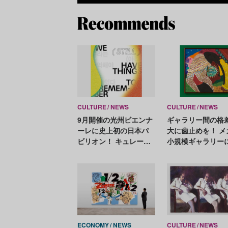
CULTURE
NEWS
CULTURE
NEWS
9月開催の光州ビエンナ
ギャラリー間の格
ーレに史上初の日本パ
大に歯止めを！ メ
ビリオン！ キュレータ
小規模ギャラリー
ーは山本浩貴
る新しい取り組み
タート
ECONOMY
NEWS
CULTURE
NEWS