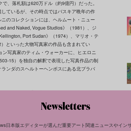
クで、落札額は620万ドル（約9億円）だった。
騰しているが、その時点ではバスキア晩年の作
ルニのコレクションには、ヘルムート・ニュー
sed and Naked, Vogue Studios》（1981）、ジ
ington, Port Sudan》（1974）、マリオ・テ
2002）といった大物写真家の作品も含まれてい
ション写真家のティム・ウォーカーに、ヒエロニ
03-15）を独自の解釈で表現した写真作品の制
オランダのスヘルトーヘンボスにある北ブラバ
的な展覧会に貸し出されている。2018年にパ
開かれたファッション写真展「Vive la
ンからアーヴィング・ペン、リチャード・アヴェ
作品が展示された。最近も、リチャード・アヴ
る作品のほか、テート・モダンで2020年に行
news日本版エディターが選んだ
重要アート関連ニュースやイン