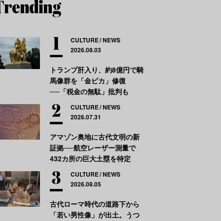
CULTURE
NEWS
2026.08.03
トランプ肝入り、約8億円で騎
馬像群を「金ピカ」修復
──「税金の無駄」批判も
CULTURE
NEWS
2026.07.31
アマゾン奥地に古代文明の新
証拠──航空レーザー測量で
432カ所の巨大土塁を特定
CULTURE
NEWS
2026.08.05
古代ローマ時代の道路下から
「若い男性像」が出土。うつ