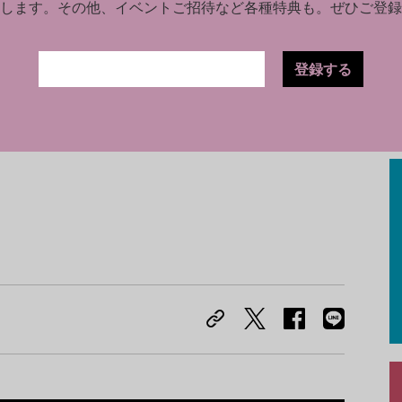
y Last Suppers》（60枚の最後の晩餐）
します。
その他、イベントご招待など各種特典も。ぜひご登録
登録する
2024年版トップ200コレクターズが発表された2024年10