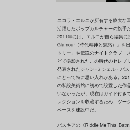
ニコラ・エルニが所有する膨大な写
活躍したポップカルチャーの旗手
2011年には、エルニが自ら編集に携わ
Glamour（時代精神と魅惑）』
トリー」や伝説のナイトクラブ「ス
どで撮影されたこの時代のセレブリ
発表されたジャン=ミシェル・バスキアの《
にとって特に思い入れがある。20
の私設美術館に初めて設置した作
いなかったが、現在はガイド付き
レクションを収蔵するため、ツー
ペースを建設中だ。
バスキアの《Riddle Me This