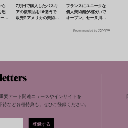
から
7万円で購入したバスキ
フランスにユニークな
を思
アの複製品を16億円で
個人美術館が相次いで
リーの
販売⁉ アメリカの美術商
オープン。セーヌ川や
する
が禁固刑に
ブドウ畑に囲まれたシ
ャトーでアートを楽し
Recommended by
む
重要アート関連ニュースやインサイトを
招待など各種特典も。
ぜひご登録ください。
登録する