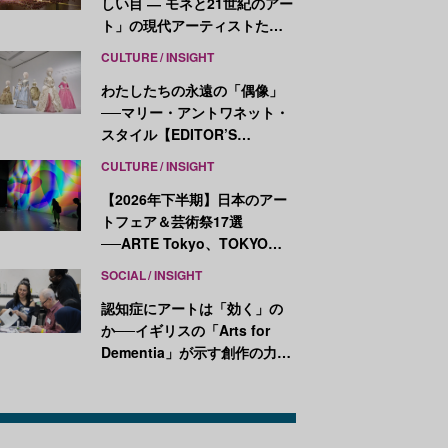
しい目 ― モネと21世紀のアー
ト」の現代アーティストたち
が示す、異なる視点
CULTURE
INSIGHT
わたしたちの永遠の「偶像」
──マリー・アントワネット・
スタイル【EDITOR’S
NOTES】
CULTURE
INSIGHT
【2026年下半期】日本のアー
トフェア＆芸術祭17選
──ARTE Tokyo、TOKYO
ATLAS、前橋国際芸術祭ほか
SOCIAL
INSIGHT
新イベントが続々開幕
認知症にアートは「効く」の
か──イギリスの「Arts for
Dementia」が示す創作の力
【医療とアートの最前線
Vol.7】