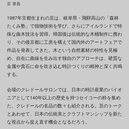
亘 章吾
1987年京都生まれの亘は、岐阜県・飛騨高山の「森林
たくみ塾」で指物技術を学び、さらにアイルランドで特
殊な曲木技法を習得。帰国後は伝統的な木桶制作に携わ
り、その後京都に工房を構えて国内外のアートフェアで
作品を発表してきた。木という自然素材の特性を見極
め、自在に曲線を生み出す独自のアプローチは、硬質な
金属や貴石に命を吹き込む時計づくりの精神と深く共鳴
する。
会場のクレドールサロンでは、日本の時計産業のパイオ
ニアとして140年以上の歴史を持つセイコーの粋を集め
た、クレドールの名品の数々も紹介される。亘のトーク
とあわせて、日本の伝統美とクラフトマンシップを新た
な視点から捉え直す機会となるだろう。