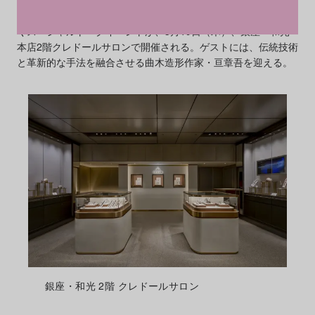
日本発の高級ドレスウオッチブランド「
クレドール
」が追求す
る「美」と「技」の真髄を、現代工芸の視点から多角的に紐解
くスペシャルトークイベントが、3月19日（木）、銀座・和光
本店2階クレドールサロンで開催される。ゲストには、伝統技術
と革新的な手法を融合させる曲木造形作家・亘章吾を迎える。
銀座・和光 2階 クレドールサロン