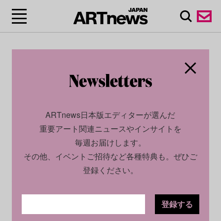
CULTURE
PROMOTION
2026.02.07
【トークイベント】曲木造形作家の
ARTnews日本版エディターが選んだ
亘 章吾が語る「美」と「技」の真髄
重要アート関連ニュースやインサイトを
──クレドール×Tokyo Creative
毎週お届けします。
Salonのスペシャルトークを開催
その他、イベントご招待など各種特典も。ぜひご
登録ください。
TEXT BY
ARTNEWS JAPAN
登録する