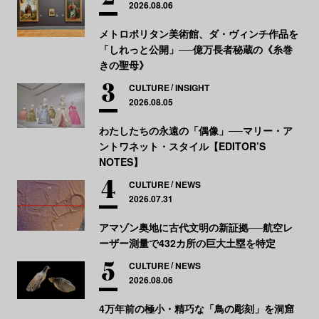
2026.08.06
メトロポリタン美術館、ダ・ヴィンチ作品を
「しれっと公開」──億万長者秘蔵の《糸巻
きの聖母》
CULTURE
INSIGHT
2026.08.05
わたしたちの永遠の「偶像」──マリー・ア
ントワネット・スタイル【EDITOR’S
NOTES】
CULTURE
NEWS
2026.07.31
アマゾン奥地に古代文明の新証拠──航空レ
ーザー測量で432カ所の巨大土塁を特定
CULTURE
NEWS
2026.08.06
4万年前の極小・精巧な「鳥の彫刻」を洞窟