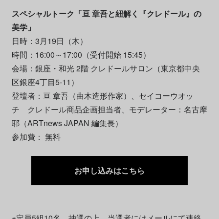
スペシャルトーク「亘 章吾と紐解く『クレドール』の
美学」
日時：3月19日（木）
時間：16:00～17:00（受付開始 15:45）
会場：銀座・和光 2階 クレドールサロン（東京都中央
区銀座4丁目5-11）
登壇者：亘 章吾（曲木造形作家）、セイコーウオッ
チ クレドール商品企画担当者、モデレーター：名古摩
耶（ARTnews JAPAN 編集長）
参加費： 無料
お申し込みはこちら
※定員5組10名。抽選の上、当選者にはメールにて連絡