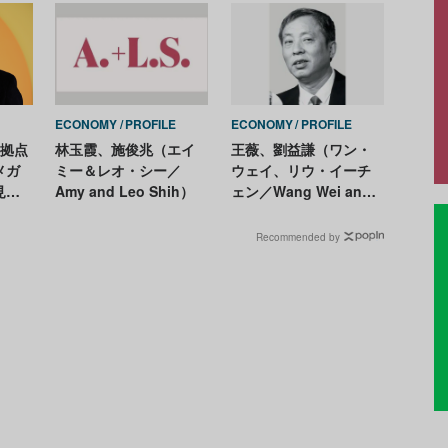
ECONOMY
PROFILE
ECONOMY
PROFILE
2拠点
林玉霞、施俊兆（エイ
王薇、劉益謙（ワン・
メガ
ミー＆レオ・シー／
ウェイ、リウ・イーチ
見直
Amy and Leo Shih）
ェン／Wang Wei and
Liu Yiqian）
Recommended by