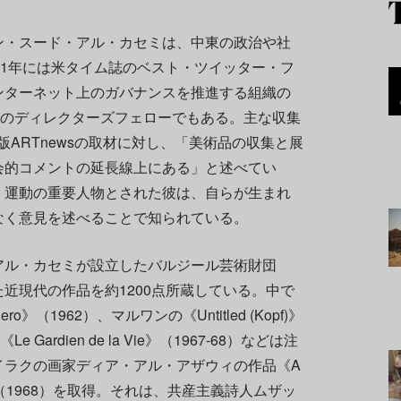
ン・スード・アル・カセミは、中東の政治や社
11年には米タイム誌のベスト・ツイッター・フ
ンターネット上のガバナンスを推進する組織の
ボのディレクターズフェローでもある。主な収集
ARTnewsの取材に対し、「美術品の収集と展
会的コメントの延長線上にある」と述べてい
」運動の重要人物とされた彼は、自らが生まれ
なく意見を述べることで知られている。
アル・カセミが設立したバルジール芸術財団
近現代の作品を約1200点所蔵している。中で
》（1962）、マルワンの《Untitled (Kopf)》
Gardien de la Vie》（1967-68）などは注
イラクの画家ディア・アル・アザウィの作品《A
 a Poet》（1968）を取得。それは、共産主義詩人ムザッ