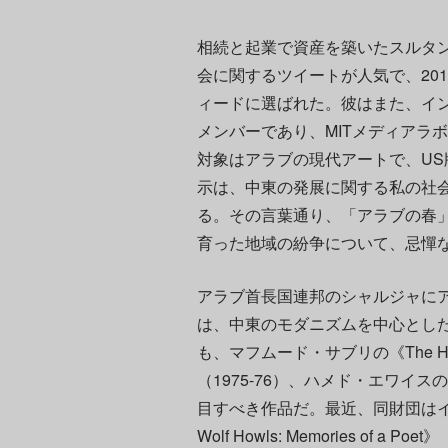
相続と起業で資産を築いたスルタ
会に関するツイートが人気で、20
ィードに選ばれた。彼はまた、イ
メンバーであり、MITメディアラ
対象はアラブの現代アートで、US版
示は、中東の発展に関する私の社
る。その言葉通り、「アラブの春
育った地域の紛争について、忌憚
アラブ首長国連邦のシャルジャに
は、中東のモダニズムを中心とした
も、マフムード・サブリの《The Hero
（1975-76）、ハメド・エワイスの《Le 
目すべき作品だ。最近、同財団は
Wolf Howls: Memories of