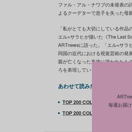
ファル・アル・ナワブの未発表の
よるクーデターで息子を失った母
「私がとても大切にしている作品の
エル=サラヒが描いた《The Last
ARTnewsに語った。「エル=サ
同国の近代における視覚芸術の発
親が亡くなった直後に描かれたも
ろを表現しています」
あわせて読みたい
ART
TOP 200 COLLECTORS 2024
毎週お届け
TOP 200 COLLECTORS 2023