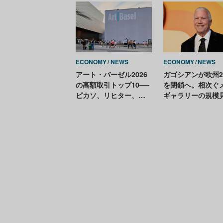
Mayassa bint Hamad
bin Khalifa Al Thani）
ECONOMY
NEWS
ECONOMY
NEWS
アート・バーゼル2026
ガゴシアンが欧州
の高額取引トップ10──
を閉鎖へ。相次ぐ
ピカソ、リヒター、デ
ギャラリーの規模
ヴィッド・ホックニー
し
etc.