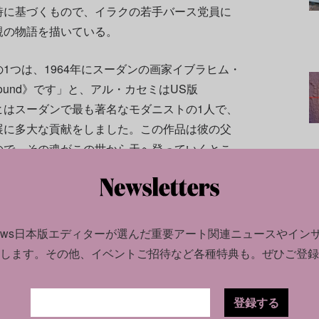
詩に基づくもので、イラクの若手バース党員に
親の物語を描いている。
1つは、1964年にスーダンの画家イブラヒム・
 Sound》です」と、アル・カセミはUS版
ラヒはスーダンで最も著名なモダニストの1人で、
展に多大な貢献をしました。この作品は彼の父
ので、その魂がこの世から天へ登っていくとこ
news日本版エディターが選んだ
重要アート関連ニュースやイン
します。
その他、イベントご招待など各種特典も。ぜひご登録
登録する