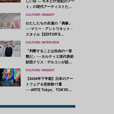
しい目 ― モネと21世紀のアー
ト」の現代アーティストたち
が示す、異なる視点
CULTURE
INSIGHT
わたしたちの永遠の「偶像」
──マリー・アントワネット・
スタイル【EDITOR’S
NOTES】
CULTURE
INTERVIEW
「判断することは自由の一形
態だ」──カルティエ現代美術
財団クリス・デルコンが語
る、公共性と批評
CULTURE
INSIGHT
【2026年下半期】日本のアー
トフェア＆芸術祭17選
──ARTE Tokyo、TOKYO
ATLAS、前橋国際芸術祭ほか
新イベントが続々開幕