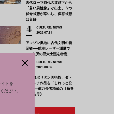
古代ローマ時代の道路下から
「若い男性像」が出土。うつ
伏せ状態が幸いし、保存状態
は良好
CULTURE
NEWS
2026.07.31
アマゾン奥地に古代文明の新
証拠──航空レーザー測量で
432カ所の巨大土塁を特定
CULTURE
NEWS
2026.08.06
メトロポリタン美術館、ダ・
ヴィンチ作品を「しれっと公
サイトを
開」──億万長者秘蔵の《糸巻
ください。
きの聖母》