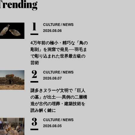
CULTURE
NEWS
2026.08.06
4万年前の極小・精巧な「鳥の
彫刻」を洞窟で発見──羽毛ま
で彫り込まれた世界最古級の
芸術
CULTURE
NEWS
2026.08.07
謎多きヌラーゲ文明で「巨人
の墓」が出土──異例の二層構
造が古代の埋葬・建築技術を
読み解く鍵に
CULTURE
NEWS
2026.08.05