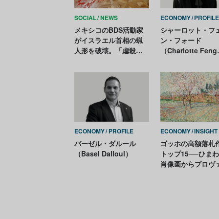
SOCIAL
NEWS
ECONOMY
PROFIL
メキシコのBDS活動家
シャーロット・フ
がイスラエル首相の蝋
ン・フォード
人形を破壊。「虐殺者
（Charlotte Feng
の像を撤去しない蝋人
Ford）
形館を非難」
ECONOMY
PROFILE
ECONOMY
INSIGHT
バーゼル・ダルール
ゴッホの高額落札
（Basel Dalloul）
トップ15──ひま
肖像画からプロヴ
スの風景まで