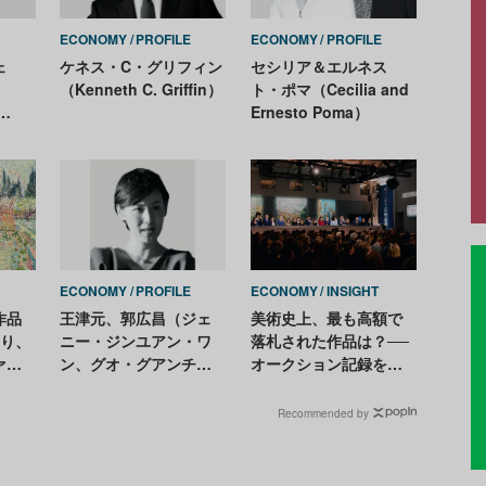
E
ECONOMY
PROFILE
ECONOMY
PROFILE
ェ
ケネス・C・グリフィン
セシリア＆エルネス
（Kenneth C. Griffin）
ト・ポマ（Cecilia and
Ernesto Poma）
ECONOMY
PROFILE
ECONOMY
INSIGHT
作品
王津元、郭広昌（ジェ
美術史上、最も高額で
わり、
ニー・ジンユアン・ワ
落札された作品は？──
ァン
ン、グオ・グアンチャ
オークション記録を塗
ン／Jenny Jinyuan
り替えた16作品
Wang and Guo
Recommended by
Guangchang）