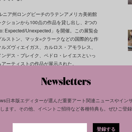
ォルニア州ロングビーチのラテンアメリカ美術館
クションから100点の作品を貸し出し、2つの
Expected/Unexpected」を開催。この展覧会
グルストン、マッタ=クラークなどの国際的な作
クルズヴィエイガス、カルロス・アモラレス、
メンデス・ブレイク、ペドロ・レイエスといっ
るアーティストの作品が展示された。
では、「絵画、写真、インスタレーション、ビ
る幅広い作品群を、職人技の詩学、都市と自然
ナリズムの図像、死と死の必然性のイメージ、
news日本版エディターが選んだ
重要アート関連ニュースやイン
とグループ化、日常生活の不安定さといったセ
します。
その他、イベントご招待など各種特典も。ぜひご登録
明されていた。
登録する