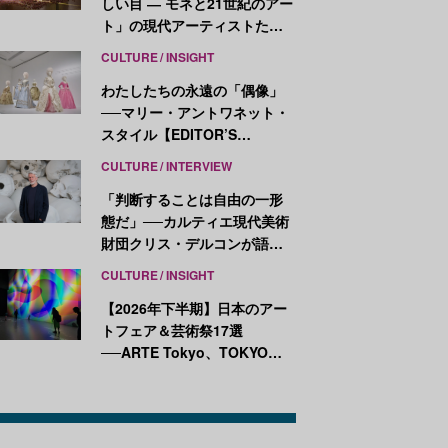
しい目 ― モネと21世紀のアー
ト」の現代アーティストたち
が示す、異なる視点
CULTURE
INSIGHT
わたしたちの永遠の「偶像」
──マリー・アントワネット・
スタイル【EDITOR’S
NOTES】
CULTURE
INTERVIEW
「判断することは自由の一形
態だ」──カルティエ現代美術
財団クリス・デルコンが語
る、公共性と批評
CULTURE
INSIGHT
【2026年下半期】日本のアー
トフェア＆芸術祭17選
──ARTE Tokyo、TOKYO
ATLAS、前橋国際芸術祭ほか
新イベントが続々開幕