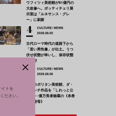
ウフィツィ美術館が91億円の
大改修へ。ボッティチェリ展
示室は「ルネサンス・グレ
ー」に刷新
CULTURE
NEWS
2026.08.05
古代ローマ時代の道路下から
「若い男性像」が出土。うつ
伏せ状態が幸いし、保存状態
は良好
CULTURE
NEWS
2026.08.06
メトロポリタン美術館、ダ・
サイトを
ヴィンチ作品を「しれっと公
ください。
開」──億万長者秘蔵の《糸巻
きの聖母》