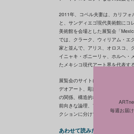
2011年、コペル夫妻は、カリフ
と、サンディエゴ現代美術館にコレ
美術館を会場とした展覧会「Mexico: 
では、クラーク、ウィリアム・エ
家と並んで、アリス、オロスコ、
イニャキ・ボニーリャ、ホルヘ・
たメキシコ現代アート界を代表す
展覧会のサイトに掲載された声明
デオアート、彫刻、テキストによ
の関係、構造的な親和性、ナショ
ART
前向きな論理、アーカイブの蓄積
毎週お届け
クションに分けて展示する」と説
あわせて読みたい