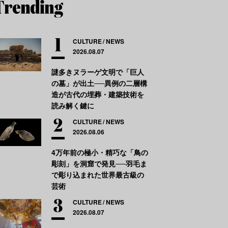
CULTURE
NEWS
2026.08.07
謎多きヌラーゲ文明で「巨人
の墓」が出土──異例の二層構
造が古代の埋葬・建築技術を
読み解く鍵に
CULTURE
NEWS
2026.08.06
4万年前の極小・精巧な「鳥の
彫刻」を洞窟で発見──羽毛ま
で彫り込まれた世界最古級の
芸術
CULTURE
NEWS
2026.08.07