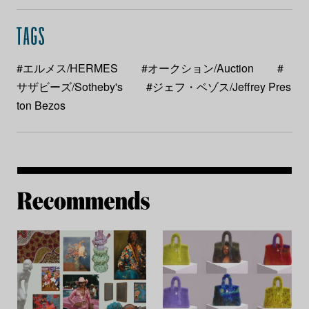
#エルメス/HERMES
#オークション/Auction
#
サザビーズ/Sotheby's
#ジェフ・ベゾス/Jeffrey Pres
ton Bezos
Re