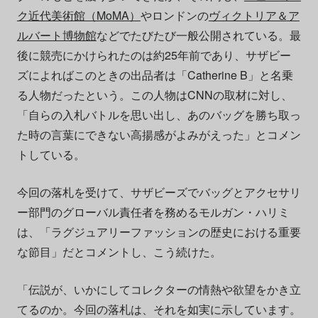
ク近代美術館（MoMA）
やロンドンの
ヴィクトリア＆ア
ルバート博物館
などでたびたび一般公開されている。最
後に競売にかけられたのは約25年前であり、サザビー
ズによればこのときの出品者は「Catherine B」と名乗
る人物だったという。この人物はCNNの取材に対し、
「自らの入札バトルを思い出し、あのバッグを勝ち取っ
た時の言葉にできない高揚感がよみがえった」とコメン
トしている。
今回の落札を受けて、サザビーズでバッグとアクセサリ
ー部門のグローバル責任者を務めるモルガン・ハリミ
は、「ラグジュアリーファッションの歴史における重要
な節目」だとコメントし、こう続けた。
「伝説が、いかにしてコレクターの情熱や欲望をかき立
てるのか。今回の落札は、それを如実に示しています。