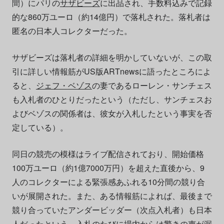
間）にパリの
サザビーズ
に出品され、手数料込みで記録
的な860万ユーロ（約14億円）で落札された。落札者は
匿名の日本人コレクターだった。
サザビーズは落札者の詳細を明かしていないが、この取
引に詳しい情報筋がUS版ARTnewsに語ったところによ
ると、
ジェフ・ベゾス
の妻であるローレン・サンチェス
も入札者のひとりだったという（ただし、サンチェスお
よびベゾスの関係者は、彼女が入札したという事実を否
定している）。
同日の競売の模様はライブ配信されており、開始価格
100万ユーロ（約1億7000万円）を超えた直後から、9
人のコレクターによる緊張感あふれる10分間の競り合
いが展開された。また、ある情報筋によれば、最後まで
競り合っていたアンダービッダー（次点入札者）も日本
人だったという。入札のたびに場内からは驚きの声が漏