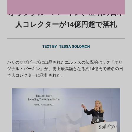
オリジナル・バーキン、匿名の日本
人コレクターが14億円超で落札
TEXT BY
TESSA SOLOMON
パリの
サザビーズ
に出品された
エルメス
の伝説的バッグ「オリ
ジナル・バーキン」が、史上最高額となる約14億円で匿名の日
本人コレクターに落札された。