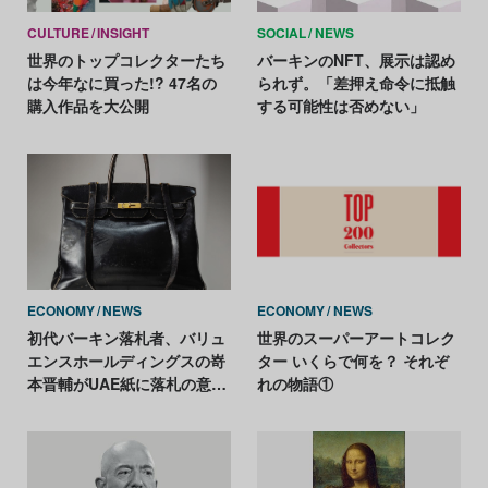
CULTURE
INSIGHT
SOCIAL
NEWS
世界のトップコレクターたち
バーキンのNFT、展示は認め
は今年なに買った!? 47名の
られず。「差押え命令に抵触
購入作品を大公開
する可能性は否めない」
ECONOMY
NEWS
ECONOMY
NEWS
初代バーキン落札者、バリュ
世界のスーパーアートコレク
エンスホールディングスの嵜
ター いくらで何を？ それぞ
本晋輔がUAE紙に落札の意義
れの物語①
を語る