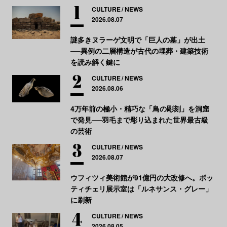
CULTURE
NEWS
2026.08.07
謎多きヌラーゲ文明で「巨人の墓」が出土
──異例の二層構造が古代の埋葬・建築技術
を読み解く鍵に
CULTURE
NEWS
2026.08.06
4万年前の極小・精巧な「鳥の彫刻」を洞窟
で発見──羽毛まで彫り込まれた世界最古級
の芸術
CULTURE
NEWS
2026.08.07
ウフィツィ美術館が91億円の大改修へ。ボッ
ティチェリ展示室は「ルネサンス・グレー」
に刷新
CULTURE
NEWS
2026.08.05