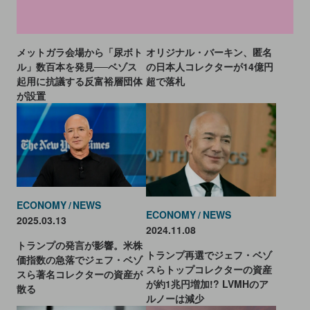
SOCIAL
NEWS
ECONOMY
NEWS
2026.05.07
2025.07.11
メットガラ会場から「尿ボト
オリジナル・バーキン、匿名
ル」数百本を発見──ベゾス
の日本人コレクターが14億円
起用に抗議する反富裕層団体
超で落札
が設置
ECONOMY
NEWS
ECONOMY
NEWS
2025.03.13
2024.11.08
トランプの発言が影響。米株
トランプ再選でジェフ・ベゾ
価指数の急落でジェフ・ベゾ
スらトップコレクターの資産
スら著名コレクターの資産が
が約1兆円増加!? LVMHのア
散る
ルノーは減少