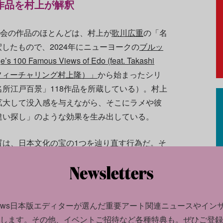
作品を村上が解釈
覧会の作品のほとんどは、村上が
歌川広重
の「名
解釈したもので、2024年にニューヨークの
ブルッ
e’s 100 Famous Views of Edo (feat. Takashi
景 フィーチャリング村上隆）」
から始まったシリ
所江戸百景」118作品を所蔵している）。村上
拡大して没入感を与えながら、そこにラメや彼
違い探し」のような効果を生み出している。
質は、
日本
文化の宝の1つを辿り直す行為だ。そ
意の表れであり、継承の一形態でもある。村上
付けを理解するためにコピーという手段を使っ
インタビューでこう述べている。
news日本版エディターが選んだ
重要アート関連ニュースやイン
なく、単に糸がどうつながっているのかが見え
します。
その他、イベントご招待など各種特典も。ぜひご登録