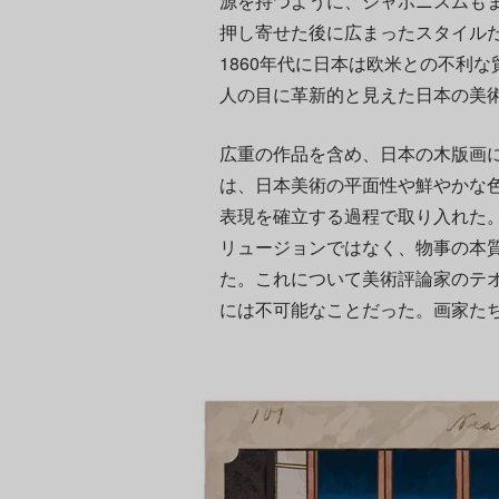
源を持つように、ジャポニスムも
押し寄せた後に広まったスタイル
1860年代に日本は欧米との不利
人の目に革新的と見えた日本の美
広重の作品を含め、日本の木版画
は、日本美術の平面性や鮮やかな
表現を確立する過程で取り入れた
リュージョンではなく、物事の本
た。これについて美術評論家のテ
には不可能なことだった。画家た