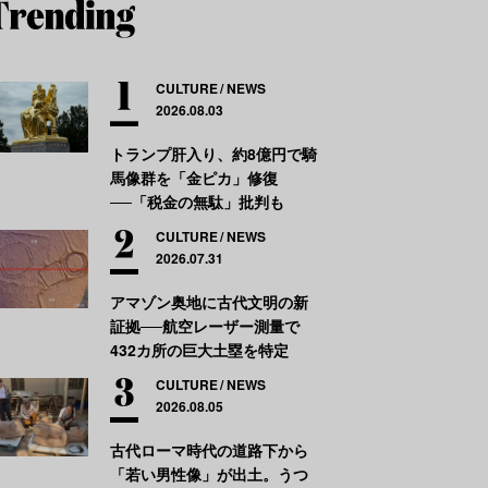
CULTURE
NEWS
2026.08.03
トランプ肝入り、約8億円で騎
馬像群を「金ピカ」修復
──「税金の無駄」批判も
CULTURE
NEWS
2026.07.31
アマゾン奥地に古代文明の新
証拠──航空レーザー測量で
432カ所の巨大土塁を特定
CULTURE
NEWS
2026.08.05
古代ローマ時代の道路下から
「若い男性像」が出土。うつ