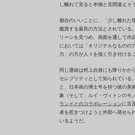
し離れて見ると本物と見間違えそ
都合のいいことに、「少し離れた
鑑賞する最良の方法とされている
リーンを見つめ、画面を通して作
においては「オリジナルなものの
力」の方が人々を強く引き付ける
同じ運命は村上自身にも降りかか
セレブリティとして知られている
と、日本画の博士号を持つ彼の美
象（そして、ルイ・ヴィトンのモ
ランドとのコラボレーション
に言
者を惹きつけようと外部へ発せら
いるようだ。