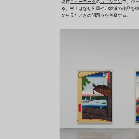
現在
ニューヨーク
の
ガゴシアン
で、ジ
る。村上はなぜ広重や印象派の作品を
から見たときの問題点を考察する。