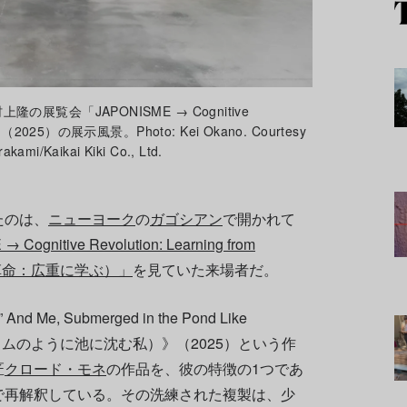
覧会「JAPONISME → Cognitive
hige」（2025）の展示風景。Photo: Kei Okano. Courtesy
akami/Kaikai Kiki Co., Ltd.
たのは、
ニューヨーク
の
ガゴシアン
で開かれて
Cognitive Revolution: Learning from
認知革命：広重に学ぶ）」
を見ていた来場者だ。
” And Me, Submerged in the Pond Like
ゴラムのように池に沈む私）》（2025）という作
匠
クロード・モネ
の作品を、彼の特徴の1つであ
で再解釈している。その洗練された複製は、少