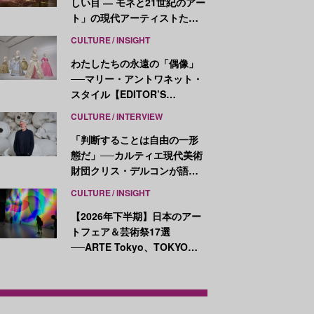
しい目 ― モネと21世紀のアー
ト」の現代アーティストたち
が示す、異なる視点
CULTURE
INSIGHT
わたしたちの永遠の「偶像」
──マリー・アントワネット・
スタイル【EDITOR’S
NOTES】
CULTURE
INTERVIEW
「判断することは自由の一形
態だ」──カルティエ現代美術
財団クリス・デルコンが語
る、公共性と批評
CULTURE
INSIGHT
【2026年下半期】日本のアー
トフェア＆芸術祭17選
──ARTE Tokyo、TOKYO
ATLAS、前橋国際芸術祭ほか
新イベントが続々開幕