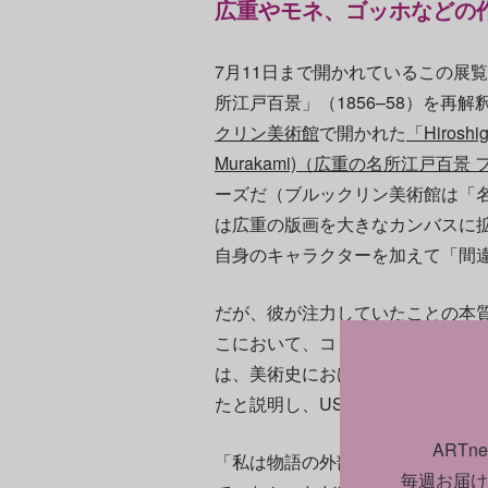
広重やモネ、ゴッホなどの
7月11日まで開かれているこの展
所江戸百景」（1856–58）を再
クリン美術館
で開かれた
「Hiroshig
Murakami)（広重の名所江戸百
ーズだ（ブルックリン美術館は「名
は広重の版画を大きなカンバスに
自身のキャラクターを加えて「間
だが、彼が注力していたことの本
こにおいて、コピーすることは敬
は、美術史における彼自身の位置
たと説明し、US版ARTnewsの
ART
「私は物語の外部にいたわけでは
毎週お届け