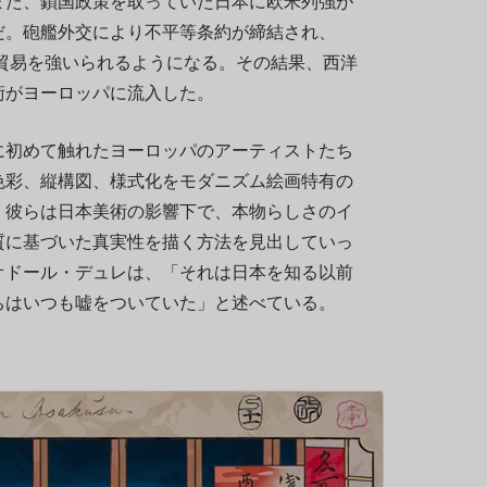
また、鎖国政策を取っていた日本に欧米列強が
だ。砲艦外交により不平等条約が締結され、
な貿易を強いられるようになる。その結果、西洋
術がヨーロッパに流入した。
に初めて触れたヨーロッパのアーティストたち
色彩、縦構図、様式化をモダニズム絵画特有の
。彼らは日本美術の影響下で、本物らしさのイ
質に基づいた真実性を描く方法を見出していっ
オドール・デュレは、「それは日本を知る以前
ちはいつも嘘をついていた」と述べている。