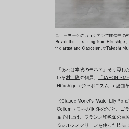
ニューヨークのガゴシアンで開催中の村上隆の展
Revolution: Learning from Hiros
the artist and Gagosian. ©Takashi Mur
「あれは本物のモネ？」そう尋ね
いる
村上隆
の個展、
「JAPONISME → 
Hiroshige（ジャポニスム → 
《Claude Monet’s “Water Lily Pond
Gollum（モネの”睡蓮の池”と、
品で村上は、フランス
印象派
の巨
るシルクスクリーンを使った技法