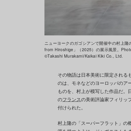
ニューヨークのガゴシアンで開催中の村上隆の展覧会「JAPO
from Hiroshige」（2025）の展示風景。Photo: Kei
©Takashi Murakami/Kaikai Kiki Co., Ltd.
その物語は日本美術に限定される
のは、モネなどのヨーロッパのア
ものを、村上が模写した作品だ。日
の
フランス
の美術評論家フィリッ
付けられた。
村上隆の「スーパーフラット」の