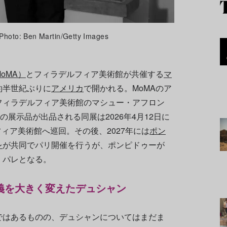
Ben Martin/Getty Images
oMA）
とフィラデルフィア美術館が共催する
マ
約半世紀ぶりに
アメリカ
で開かれる。MoMAのア
フィラデルフィア美術館のマシュー・アフロン
の展示品が出品される同展は2026年4月12日に
ィア美術館へ巡回。その後、2027年には
ポン
レ
が共同でパリ開催を行うが、ポンピドゥーが
・パレとなる。
義を大きく変えたデュシャン
ではあるものの、デュシャンについてはまだま