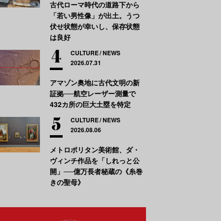
古代ローマ時代の道路下から
「若い男性像」が出土。うつ
伏せ状態が幸いし、保存状態
は良好
CULTURE
NEWS
2026.07.31
アマゾン奥地に古代文明の新
証拠──航空レーザー測量で
432カ所の巨大土塁を特定
CULTURE
NEWS
2026.08.06
メトロポリタン美術館、ダ・
ヴィンチ作品を「しれっと公
開」──億万長者秘蔵の《糸巻
きの聖母》