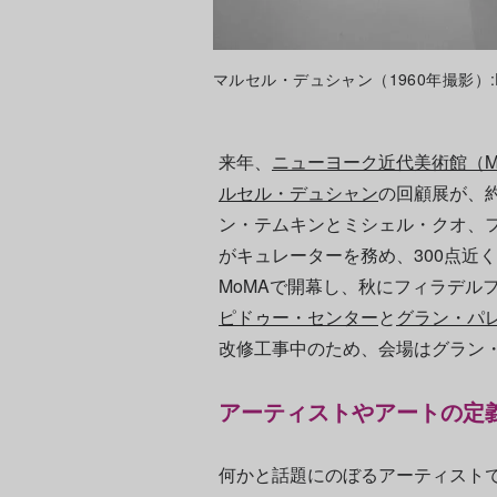
マルセル・デュシャン（1960年撮影）:Photo: 
来年、
ニューヨーク近代美術館（M
ルセル・デュシャン
の回顧展が、
ン・テムキンとミシェル・クオ、
がキュレーターを務め、300点近く
MoMAで開幕し、秋にフィラデルフ
ピドゥー・センター
と
グラン・パ
改修工事中のため、会場はグラン
アーティストやアートの定
何かと話題にのぼるアーティスト