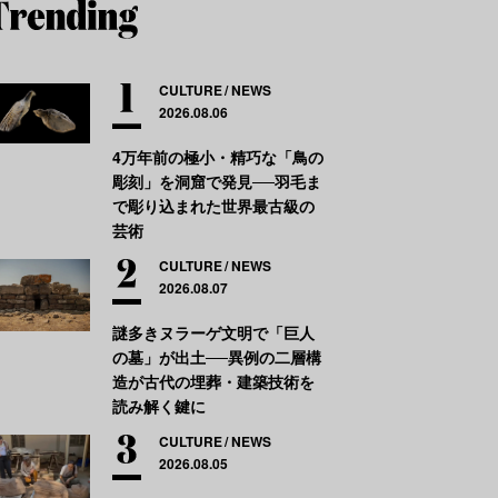
CULTURE
NEWS
2026.08.06
4万年前の極小・精巧な「鳥の
彫刻」を洞窟で発見──羽毛ま
で彫り込まれた世界最古級の
芸術
CULTURE
NEWS
2026.08.07
謎多きヌラーゲ文明で「巨人
の墓」が出土──異例の二層構
造が古代の埋葬・建築技術を
読み解く鍵に
CULTURE
NEWS
2026.08.05