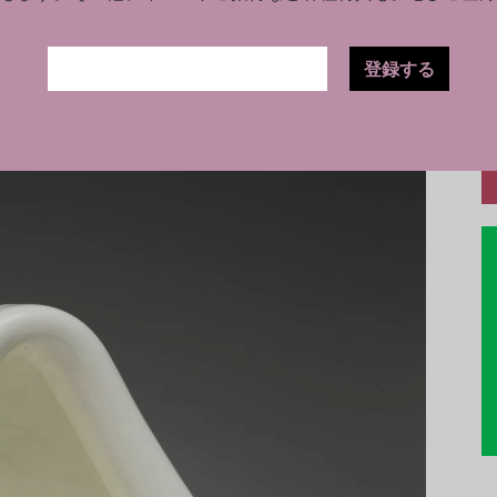
となっているこの作品は、2026年のMoMAの
りる裸体 No.2》がニューヨークで見られるの
登録する