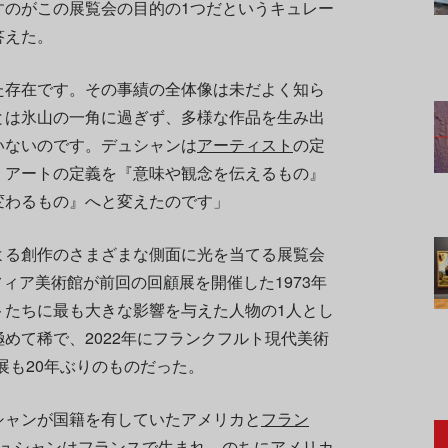
すのがこの展覧会の目的の1つだというキュレー
答えた。
た存在です。その事績の全体像は未だよく知ら
とは氷山の一角に過ぎず、多様な作品を生み出
いないのです。デュシャンは
アーティスト
の定
、アートの定義を『意味や観念を伝えるもの』
変わるもの』へと変えたのです」
よる創作のさまざまな側面に光を当てる展覧会
フィア美術館が前回の回顧展を開催した1973年
トたちに最も大きな影響を与えた人物の1人とし
めて稀で、2022年にフランクフルト現代美術
展も20年ぶりのものだった。
シャンが国籍を有していたアメリカと
フラン
デュシャンはフランスで生まれ、のちにアメリカ