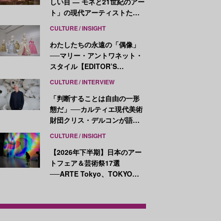
しい目 ― モネと21世紀のアー
ト」の現代アーティストたち
が示す、異なる視点
CULTURE
INSIGHT
わたしたちの永遠の「偶像」
──マリー・アントワネット・
スタイル【EDITOR’S
NOTES】
CULTURE
INTERVIEW
「判断することは自由の一形
態だ」──カルティエ現代美術
財団クリス・デルコンが語
る、公共性と批評
CULTURE
INSIGHT
【2026年下半期】日本のアー
トフェア＆芸術祭17選
──ARTE Tokyo、TOKYO
ATLAS、前橋国際芸術祭ほか
新イベントが続々開幕