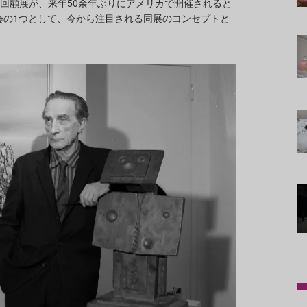
8）の回顧展が、来年50余年ぶりに
アメリカ
で開催されると
覧会の1つとして、今から注目される同展のコンセプトと