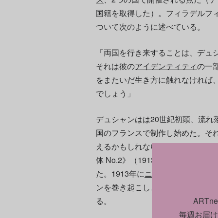
国籍を取得した）。フィラデルフ
ついて次のように述べている。
「両国を行き来することは、デュ
それは彼の
アイデンティティ
の一
をまたいだ生き方に触れなければ
でしょう」
デュシャンはは20世紀初頭、流れ
国のフランスで制作し始めた。そ
えるかもしれない。しかし、フラ
体 No.2》（1913）が最も大
た。1913年に
ニューヨーク
の
アー
ンを巻き起こし、アメリカのモダ
ART
る。
毎週お届け