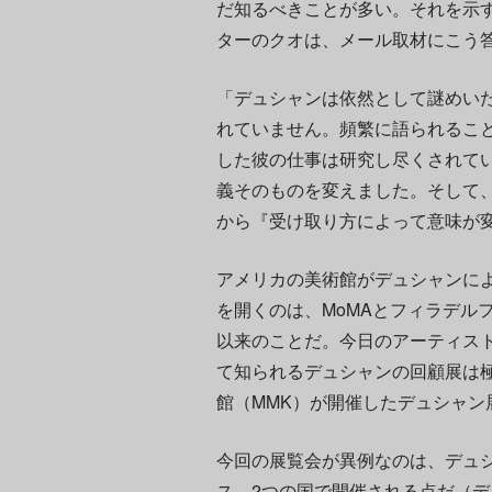
だ知るべきことが多い。それを示
ターのクオは、メール取材にこう
「デュシャンは依然として謎めい
れていません。頻繁に語られるこ
した彼の仕事は研究し尽くされて
義そのものを変えました。そして
から『受け取り方によって意味が
アメリカの美術館がデュシャンに
を開くのは、MoMAとフィラデル
以来のことだ。今日のアーティス
て知られるデュシャンの回顧展は極
館（MMK）が開催したデュシャン
今回の展覧会が異例なのは、デュ
ス
、2つの国で開催される点だ（