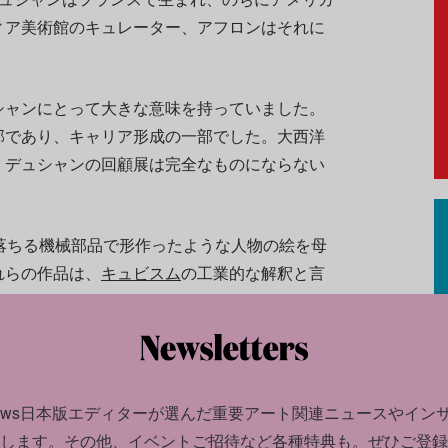
ィア美術館のキュレーター、アフロンはそれに
シャンにとって大きな意味を持っていました。
部であり、キャリア形成の一部でした。大西洋
、デュシャンの回顧展は完全なものにならない
落ちる機械部品で形作ったような人物の絵を母
れらの作品は、
キュビスム
の工業的な解釈と言
ンスでは不評だった有名作品《階段を降りる裸
きなインパクトを与えたのはアメリカでのことだっ
モリーショー
で発表されると一大センセーショ
ニズムアート発展の1つのきっかけを作ってい
news日本版エディターが選んだ
重要アート関連ニュースやイン
します。
その他、イベントご招待など各種特典も。ぜひご登録