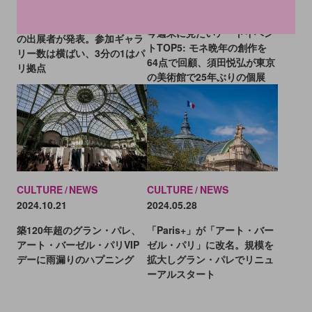
2024.12.06
アート・バーゼル・パリ2025
今週末に見たいアートイベン
の出展者が発表。参加ギャラ
トTOP5: モネ晩年の創作を
リー数は横ばい、3分の1はパ
64点で回顧、須田悦弘が東京
リ拠点
の美術館で25年ぶりの個展
CULTURE
NEWS
CULTURE
NEWS
2024.05.28
2024.10.21
「Paris+」が「アート・バー
築120年超のグラン・パレ、
ゼル・パリ」に改名。規模を
アート・バーゼル・パリVIP
拡大しグラン・パレでリニュ
デーに雨漏りのハプニング
ーアルスタート