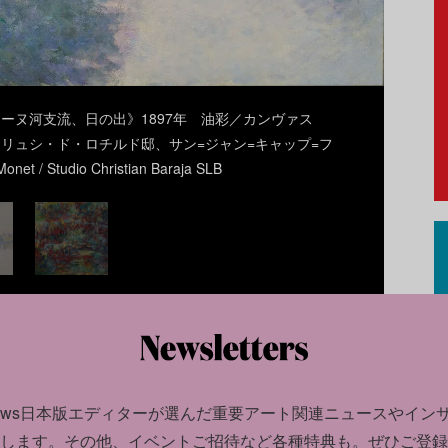
ーヌ河支流、日の出》1897年 油彩／カンヴァス
リュシ・ド・ロチルド邸、サン=ジャン=キャップ=フ
/ Studio Christian Baraja SLB
1
/
4
news日本版エディターが選んだ
重要アート関連ニュースやイン
ネ晩年の創作を64点で回顧
します。
その他、イベントご招待など各種特典も。ぜひご登録