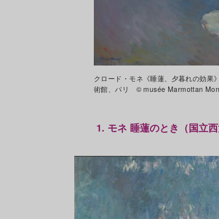
クロード・モネ《睡蓮、夕暮れの効果》
術館、パリ © musée Marmottan Monet / 
1. モネ 睡蓮のとき（国立