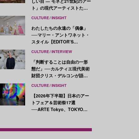
しい目 ― モネと21世紀のアー
ト」の現代アーティストたち
が示す、異なる視点
CULTURE
INSIGHT
わたしたちの永遠の「偶像」
──マリー・アントワネット・
スタイル【EDITOR’S
NOTES】
CULTURE
INTERVIEW
「判断することは自由の一形
態だ」──カルティエ現代美術
財団クリス・デルコンが語
る、公共性と批評
CULTURE
INSIGHT
【2026年下半期】日本のアー
トフェア＆芸術祭17選
──ARTE Tokyo、TOKYO
ATLAS、前橋国際芸術祭ほか
新イベントが続々開幕