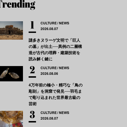
CULTURE
NEWS
2026.08.07
謎多きヌラーゲ文明で「巨人
の墓」が出土──異例の二層構
造が古代の埋葬・建築技術を
読み解く鍵に
CULTURE
NEWS
2026.08.06
4万年前の極小・精巧な「鳥の
彫刻」を洞窟で発見──羽毛ま
で彫り込まれた世界最古級の
芸術
CULTURE
NEWS
2026.08.07