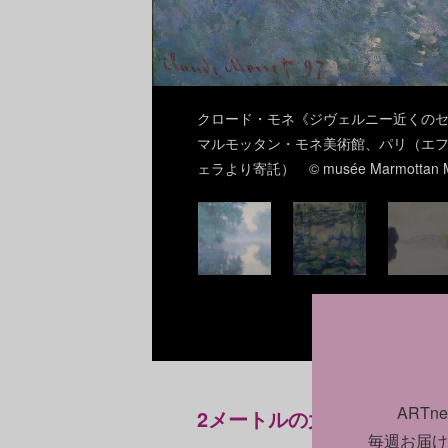
クロード・モネ《ジヴェルニー近くのセ
マルモッタン・モネ美術館、パリ（エフ
ェラより寄託） © musée Marmottan Monet 
ART
2メートルの大作は必見。モ
毎週お届け