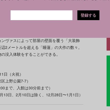
ロード・モネ
（1840-1926）の晩年の創作に焦点
展では、世界最大のモネ作品所蔵数を誇る
パリ
登録する
50点に、国立西洋美術館をはじめ日本各地に所
展覧する。
カンヴァスによって部屋の壁面を覆う「大装飾
長辺2メートルを超える「睡蓮」の大作の数々。
物の没入体験をすることができる。
月11日（火祝）
区上野公園7-7）
21:00まで、入館は30分前まで）
13日、2月10日は除く、12月28日〜1月1日）