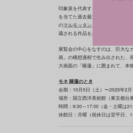
印象派を代表する画家のひとり
ク
を当てた過去最大級の展覧会。本
の
マルモッタン・モネ美術館
の約
蔵される作品を加えた、計64点を
展覧会の中心をなすのは、巨大な
画」の構想過程で生み出された、
大画面の「睡蓮」に囲まれて、本
モネ 睡蓮のとき
会期：10月5日（土）〜2025年2
場所：国立西洋美術館（東京都台東
時間：9:30～17:30（金・土曜は
休館日：月曜（祝休日は翌平日、1月