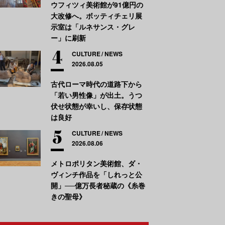
ウフィツィ美術館が91億円の
大改修へ。ボッティチェリ展
示室は「ルネサンス・グレ
ー」に刷新
CULTURE
NEWS
2026.08.05
古代ローマ時代の道路下から
「若い男性像」が出土。うつ
伏せ状態が幸いし、保存状態
は良好
CULTURE
NEWS
2026.08.06
メトロポリタン美術館、ダ・
ヴィンチ作品を「しれっと公
開」──億万長者秘蔵の《糸巻
きの聖母》
ロード・モネ《睡蓮》1916-1919年頃 油彩／カンヴァス マルモッ
© musée Marmottan Monet