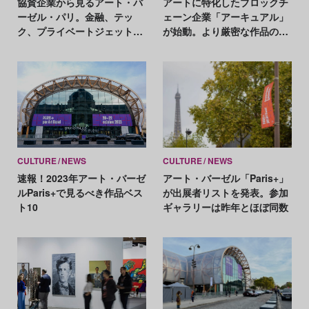
協賛企業から見るアート・バ
アートに特化したブロックチ
ーゼル・パリ。金融、テッ
ェーン企業「アーキュアル」
ク、プライベートジェット、
が始動。より厳密な作品の証
ファッションetc.
明書発行が可能に
CULTURE
NEWS
CULTURE
NEWS
速報！2023年アート・バーゼ
アート・バーゼル「Paris+」
ルParis+で見るべき作品ベス
が出展者リストを発表。参加
ト10
ギャラリーは昨年とほぼ同数