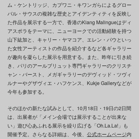
ム・ケントリッジ、カプワニ・キワンガらによるグロー
バル・サウスの複雑な歴史とアイデンティティを反映し
た作品を展示する一方で、香港のKiang Malingueはディ
アスポラをテーマに、ニューヨークでの活動経験を持つ
山下紘加と、キャリー・ヤマコア、エレン・パウといっ
た女性アーティストの作品を紹介するなど各ギャラリー
が趣向を凝らした展示を用意する。また、昨年に引き続
き、パリのアールブリュット専門ギャラリーのクリスチ
ャン・バースト、メガギャラリーのデヴィッド・ツヴィ
ルナーやグザヴィエ・ハフケンス、Kukje Galleryなどが
今年も参加する。
そのほかの新たな試みとして、10月18日・19日の2日間
は、出展者が「メイン会場では展示することが出来な
い」遊び心あふれる展示を繰り広げる「Oh.La.La!」も
開催予定。さらなる詳細は、今後、
公式ホームページ
内