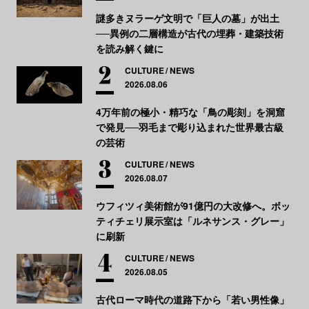
謎多きヌラーゲ文明で「巨人の墓」が出土
──異例の二層構造が古代の埋葬・建築技術
を読み解く鍵に
CULTURE
NEWS
2026.08.06
4万年前の極小・精巧な「鳥の彫刻」を洞窟
で発見──羽毛まで彫り込まれた世界最古級
の芸術
CULTURE
NEWS
2026.08.07
ウフィツィ美術館が91億円の大改修へ。ボッ
ティチェリ展示室は「ルネサンス・グレー」
に刷新
CULTURE
NEWS
2026.08.05
古代ローマ時代の道路下から「若い男性像」