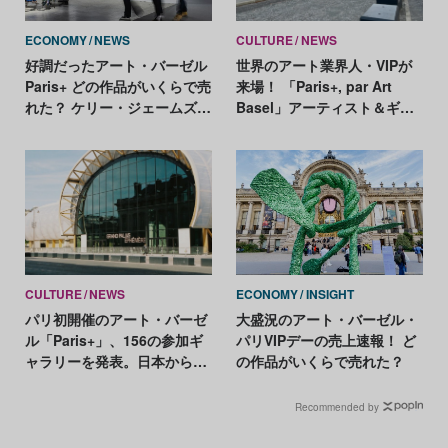
ECONOMY
NEWS
CULTURE
NEWS
好調だったアート・バーゼル
世界のアート業界人・VIPが
Paris+ どの作品がいくらで売
来場！ 「Paris+, par Art
れた？ ケリー・ジェームズ・
Basel」アーティスト＆ギャ
マーシャルが最高額の約9億
ラリーベスト9
円
CULTURE
NEWS
ECONOMY
INSIGHT
パリ初開催のアート・バーゼ
大盛況のアート・バーゼル・
ル「Paris+」、156の参加ギ
パリVIPデーの売上速報！ ど
ャラリーを発表。日本からは
の作品がいくらで売れた？
タカ・イシイギャラリーとタ
ケ ニナガワ
Recommended by