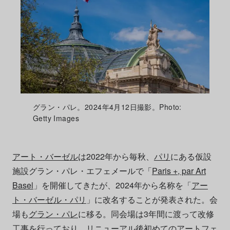
グラン・パレ。2024年4月12日撮影。Photo:
Getty Images
アート・バーゼル
は2022年から毎秋、
パリ
にある仮設
施設グラン・パレ・エフェメールで「
Paris +, par Art
Basel
」を開催してきたが、2024年から名称を「
アー
ト・バーゼル・パリ
」に改名することが発表された。会
場も
グラン・パレ
に移る。同会場は3年間に渡って改修
工事を行っており、リニューアル後初めての
アートフェ