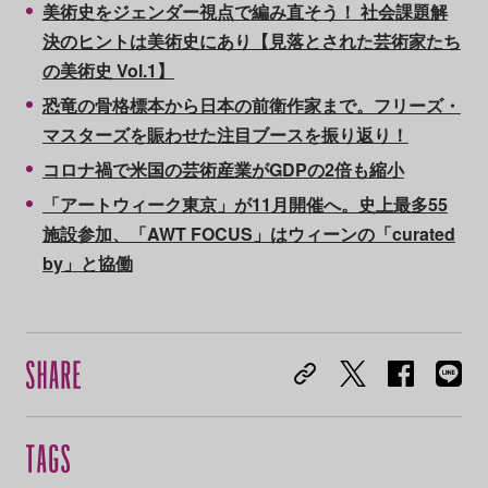
美術史をジェンダー視点で編み直そう！ 社会課題解
決のヒントは美術史にあり【見落とされた芸術家たち
の美術史 Vol.1】
恐竜の骨格標本から日本の前衛作家まで。フリーズ・
マスターズを賑わせた注目ブースを振り返り！
コロナ禍で米国の芸術産業がGDPの2倍も縮小
「アートウィーク東京」が11月開催へ。史上最多55
施設参加、「AWT FOCUS」はウィーンの「curated
by」と協働