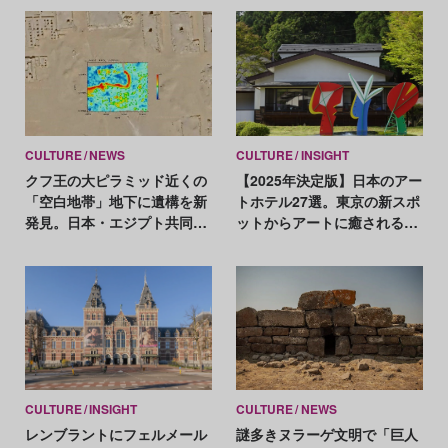
CULTURE
NEWS
CULTURE
INSIGHT
クフ王の大ピラミッド近くの
【2025年決定版】日本のアー
「空白地帯」地下に遺構を新
トホテル27選。東京の新スポ
発見。日本・エジプト共同チ
ットからアートに癒される温
ームが発表
泉宿まで
CULTURE
INSIGHT
CULTURE
NEWS
レンブラントにフェルメール
謎多きヌラーゲ文明で「巨人