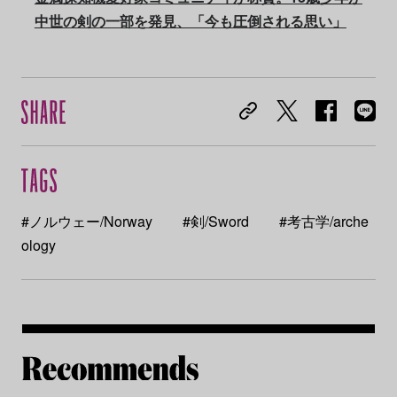
中世の剣の一部を発見、「今も圧倒される思い」
#ノルウェー/Norway
#剣/Sword
#考古学/arche
ology
Re