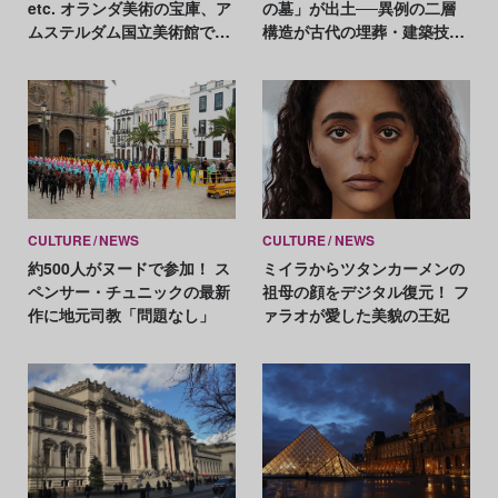
etc. オランダ美術の宝庫、ア
の墓」が出土──異例の二層
ムステルダム国立美術館で見
構造が古代の埋葬・建築技術
ておきたい11作品
を読み解く鍵に
CULTURE
NEWS
CULTURE
NEWS
約500人がヌードで参加！ ス
ミイラからツタンカーメンの
ペンサー・チュニックの最新
祖母の顔をデジタル復元！ フ
作に地元司教「問題なし」
ァラオが愛した美貌の王妃