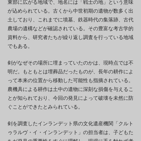
東部に広がる地域で、地名には「戦士の地」という意味
が込められている。古くから中世初期の遺物が数多く出
土しており、これまでに墳墓、鉄器時代の集落跡、古代
農場の遺構などが確認されている。その豊富な考古学的
資料から、研究者たちが繰り返し調査を行っている地域
でもある。
剣がなぜその場所に埋まっていたのかは、現時点では不
明だ。もともとは埋葬品だったものが、長年の耕作によ
って本来の位置から移動した可能性も指摘されている。
農機具による耕作は土中の遺物に深刻な損傷を与えるこ
とが知られており、今回の発見によって破壊を未然に防
ぐことができたとみられている。
剣を調査したインランデット県の文化遺産機関「クルト
ゥラルヴ・イ・インランデット」の担当者は、子どもた
ちが発見の重要性をすぐに理解し、現場に手を触れず考