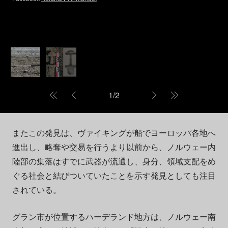
1
/
2
またこの発見は、ヴァイキングが船でヨーロッパ各地へ
進出し、略奪や交易を行うより以前から、ノルウェー内
陸部の集落はすでに武器が流通し、身分、領域支配をめ
ぐる社会と結びついていたことを示す発見としても注目
されている。
グラン市が位置するハーデランド地方は、ノルウェー南