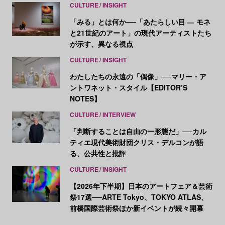
CULTURE
INSIGHT
「みる」とは何か──「あたらしい目 ― モネ
と21世紀のアート」の現代アーティストたち
が示す、異なる視点
CULTURE
INSIGHT
わたしたちの永遠の「偶像」──マリー・ア
ントワネット・スタイル【EDITOR’S
NOTES】
CULTURE
INTERVIEW
「判断することは自由の一形態だ」──カル
ティエ現代美術財団クリス・デルコンが語
る、公共性と批評
CULTURE
INSIGHT
【2026年下半期】日本のアートフェア＆芸術
祭17選──ARTE Tokyo、TOKYO ATLAS、
前橋国際芸術祭ほか新イベントが続々開幕