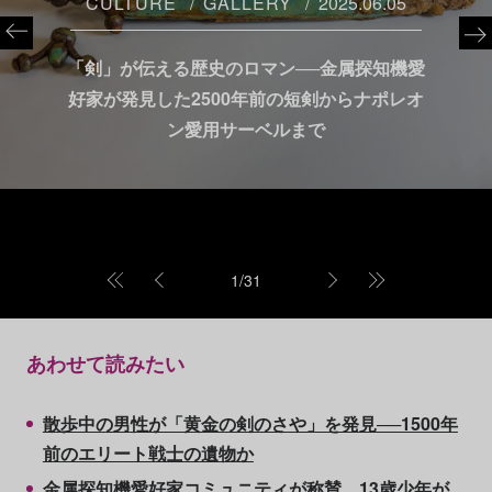
CULTURE
GALLERY
2025.06.05
「剣」が伝える歴史のロマン──金属探知機愛
好家が発見した2500年前の短剣からナポレオ
ン愛用サーベルまで
1
/
31
あわせて読みたい
散歩中の男性が「黄金の剣のさや」を発見──1500年
前のエリート戦士の遺物か
金属探知機愛好家コミュニティが称賛。13歳少年が