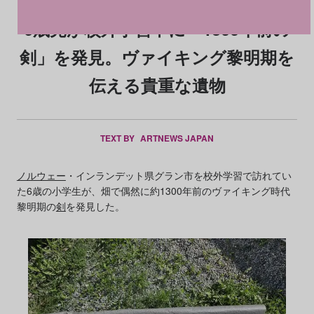
6歳児が校外学習中に「1300年前の
剣」を発見。ヴァイキング黎明期を
伝える貴重な遺物
TEXT BY
ARTNEWS JAPAN
ノルウェー
・インランデット県グラン市を校外学習で訪れてい
た6歳の小学生が、畑で偶然に約1300年前のヴァイキング時代
黎明期の
剣
を発見した。