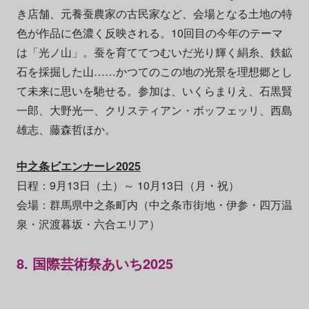
き店舗、元養蚕農家の古民家など、会場となる土地の特
色が作品に色濃く反映される。10回目の今年のテーマ
は「光ノ山」。蚕を育ててつむいだ光り輝く絹糸、鉄鉱
石を採掘した山……かつてのこの地の光景を理想郷とし
て未来に思いを馳せる。参加は、いくらまりえ、石黒賢
一郎、大野光一、クリスティアン・ボッフェッリ、西島
雄志、藤森哲ほか。
中之条ビエンナーレ2025
日程：9月13日（土）～ 10月13日（月・祝）
会場：群馬県中之条町内（中之条市街地・伊参・四万温
泉・沢渡暮坂・六合エリア）
8. 国際芸術祭あいち2025