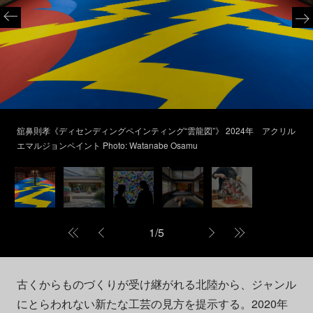
舘⿐則孝《ディセンディングペインティング“雲⿓図”》 2024年 アクリル
エマルジョンペイント Photo: Watanabe Osamu
1
/
5
古くからものづくりが受け継がれる北陸から、ジャンル
にとらわれない新たな⼯芸の⾒⽅を提示する。2020年