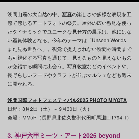
浅間山麓の大自然の中、
写真
の楽しさや多様な表現を五
感で感じるアートフォトの祭典。屋外の広い敷地を使っ
たダイナミックでユニークな見せ方の展示は、他にはな
い鑑賞体験となる。今年のテーマは「Unseen Worlds
まだ見ぬ世界へ」。視覚で捉えきれない瞬間や時間まで
も可視化する写真を通じて、見えるものと見えないもの
が交錯する瞬間に出会う。写真教室などのイベントや、
長野らしいフードやクラフトが並ぶマルシェなども週末
に開かれる。
浅間国際フォトフェスティバル2025 PHOTO MIYOTA
日程：8月2日（土）～ 9月30日（火）
会場：MMoP（長野県北佐久郡御代田町馬瀬口1794-1）
3. 神戸六甲ミーツ・アート2025 beyond