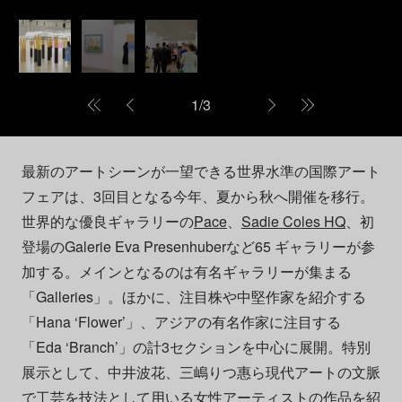
1
/
3
最新のアートシーンが一望できる世界水準の国際アート
フェアは、3回目となる今年、夏から秋へ開催を移行。
世界的な優良ギャラリーの
Pace
、
Sadie Coles HQ
、初
登場のGalerie Eva Presenhuberなど65 ギャラリーが参
加する。メインとなるのは有名ギャラリーが集まる
「Galleries」。ほかに、注目株や中堅作家を紹介する
「Hana ‘Flower’」、アジアの有名作家に注目する
「Eda ‘Branch’」の計3セクションを中心に展開。特別
展示として、中井波花、三嶋りつ惠ら現代アートの文脈
で工芸を技法として用いる女性アーティストの作品を紹