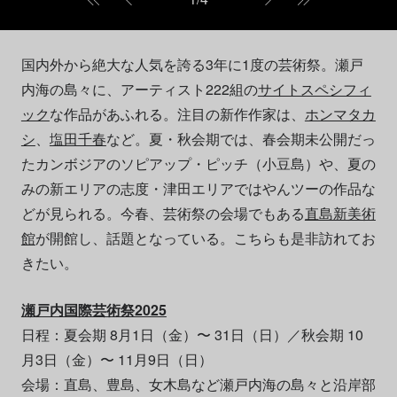
国内外から絶大な人気を誇る3年に1度の芸術祭。瀬戸
内海の島々に、アーティスト222組の
サイトスペシフィ
ック
な作品があふれる。注目の新作作家は、
ホンマタカ
シ
、
塩田千春
など。夏・秋会期では、春会期未公開だっ
たカンボジアのソピアップ・ピッチ（小豆島）や、夏の
みの新エリアの志度・津田エリアではやんツーの作品な
どが見られる。今春、芸術祭の会場でもある
直島新美術
館
が開館し、話題となっている。こちらも是非訪れてお
きたい。
瀬戸内国際芸術祭2025
日程：夏会期 8月1日（金）〜 31日（日）／秋会期 10
月3日（金）〜 11月9日（日）
会場：直島、豊島、女木島など瀬戸内海の島々と沿岸部