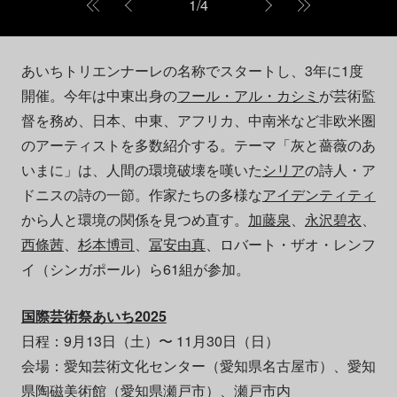
1
/
4
あいちトリエンナーレの名称でスタートし、3年に1度
開催。今年は中東出身の
フール・アル・カシミ
が芸術監
督を務め、日本、中東、アフリカ、中南米など非欧米圏
のアーティストを多数紹介する。テーマ「灰と薔薇のあ
いまに」は、人間の環境破壊を嘆いた
シリア
の詩人・ア
ドニスの詩の一節。作家たちの多様な
アイデンティティ
から人と環境の関係を見つめ直す。
加藤泉
、
永沢碧衣
、
西條茜
、
杉本博司
、
冨安由真
、ロバート・ザオ・レンフ
イ（シンガポール）ら61組が参加。
国際芸術祭あいち2025
日程：9月13日（土）〜 11月30日（日）
会場：愛知芸術文化センター（愛知県名古屋市）、愛知
県陶磁美術館（愛知県瀬戸市）、瀬戸市内