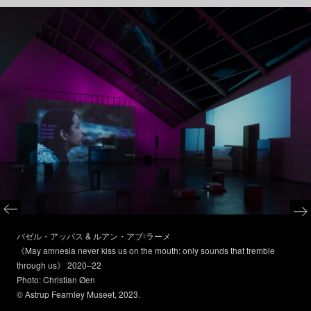
バゼル・アッバス & ルアン・アブ⹀ラーメ
《May amnesia never kiss us on the mouth: only sounds that tremble
through us》 2020–22
Photo: Christian Øen
© Astrup Fearnley Museet, 2023.