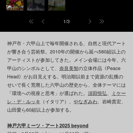
1
/
3
神戸市・六甲山上で毎年開催される、自然と現代アート
が響き合う芸術祭。2010年の開催から延べ580組以上の
アーティストが参加してきた。メイン会場には今年、六
甲山のシンボルとして、
奈良美智
の立体作品《Peace
Head》がお目見えする。明治期以前まで資源の乱獲の
せいで長く荒廃した六甲山の歴史から、全体テーマには
「環境への視座と思考」が選ばれた。
須田悦弘
、
ミケー
レ・デ・ルッキ
（イタリア）、
やなぎみわ
、岩崎貴宏、
山田愛ら60組以上が参加する。
神戸六甲ミーツ・アート2025 beyond