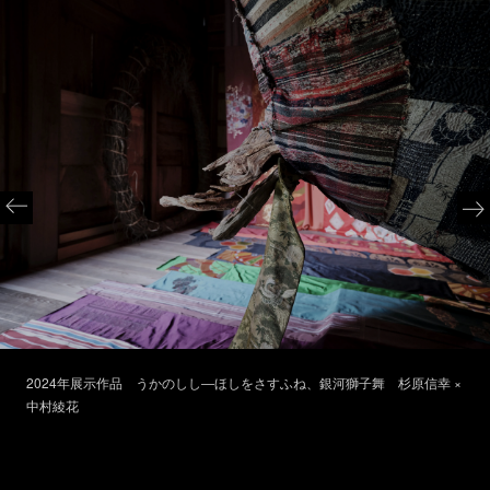
2024年展示作品 うかのしし―ほしをさすふね、銀河獅子舞 杉原信幸 ×
中村綾花