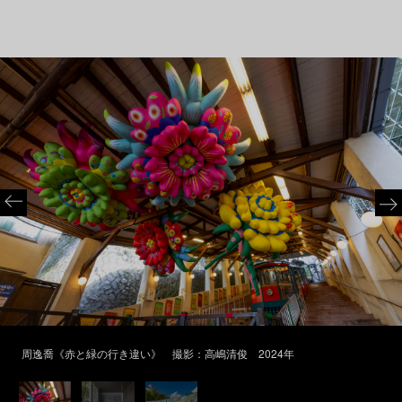
周逸喬《赤と緑の行き違い》 撮影：高嶋清俊 2024年