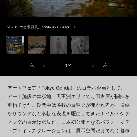
2023年の会場風景。photo AYA KAWACHI
1
/
4
アートフェア「Tokyo Gendai」のコラボ企画として、
アート施設の集積地・天王洲エリアで寺田倉庫が開催を
重ねてきた。期間中は多数の展覧会が開かれるが、映像
やサウンドなど多様な表現を駆使してきたナイル・ケテ
ィングの展示は必見だ。日本初公開となるパフォーマテ
ィブ・インスタレーションは、展示空間だけでなく都市