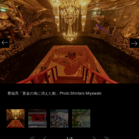
豊福亮「黄金の海に消えた船」Photo:Shintaro Miyawaki
1
/
4