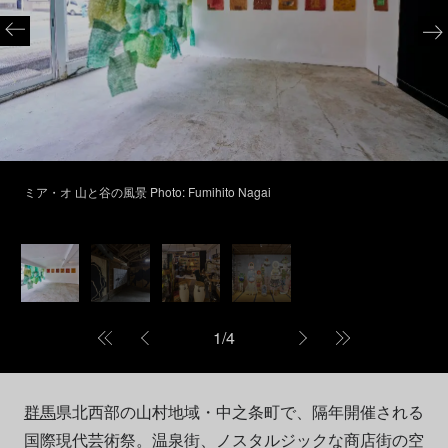
ミア・オ 山と谷の風景 Photo: Fumihito Nagai
1
/
4
群馬
県北西部の山村地域・中之条町で、隔年開催される
国際現代芸術祭。温泉街、ノスタルジックな商店街の空