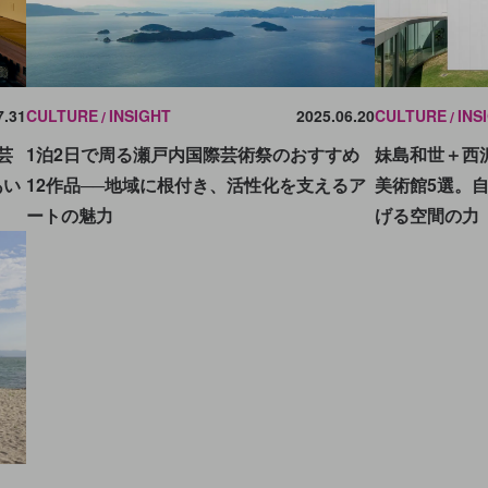
CULTURE
INSIGHT
2025.06.20
CULTURE
INS
7.31
1泊2日で周る瀬戸内国際芸術祭のおすすめ
妹島和世＋西沢
芸
12作品──地域に根付き、活性化を支えるア
美術館5選。
あい
ートの魅力
げる空間の力