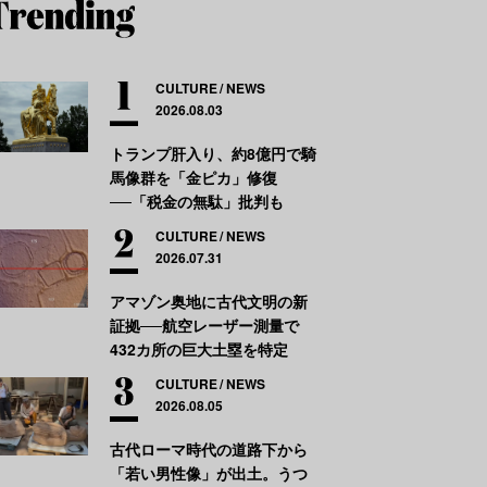
CULTURE
NEWS
2026.08.03
トランプ肝入り、約8億円で騎
馬像群を「金ピカ」修復
──「税金の無駄」批判も
CULTURE
NEWS
2026.07.31
アマゾン奥地に古代文明の新
証拠──航空レーザー測量で
432カ所の巨大土塁を特定
CULTURE
NEWS
2026.08.05
古代ローマ時代の道路下から
「若い男性像」が出土。うつ