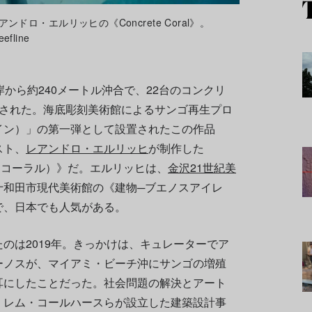
ロ・エルリッヒの《Concrete Coral》。
eefline
から約240メートル沖合で、22台のコンクリ
ろされた。海底彫刻美術館によるサンゴ再生プロ
ライン）」の第一弾として設置されたこの作品
スト、
レアンドロ・エルリッヒ
が制作した
リート・コーラル）》だ。エルリッヒは、
金沢21世紀美
十和田市現代美術館の《建物─ブエノスアイレ
で、日本でも人気がある。
のは2019年。きっかけは、キュレーターでア
ーノスが、マイアミ・ビーチ沖にサンゴの増殖
耳にしたことだった。社会問題の解決とアート
、レム・コールハースらが設立した建築設計事