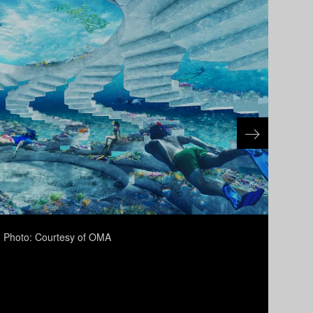
 Courtesy of OMA
ペト