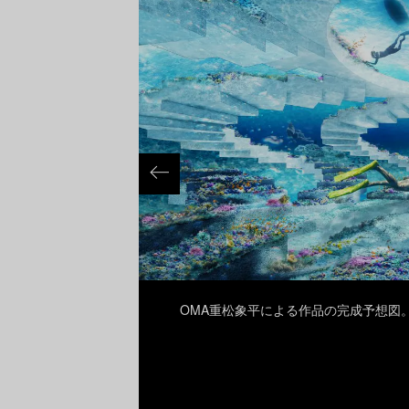
》の完成予想図。
OMA重松象平による作品の完成予想図。Photo: