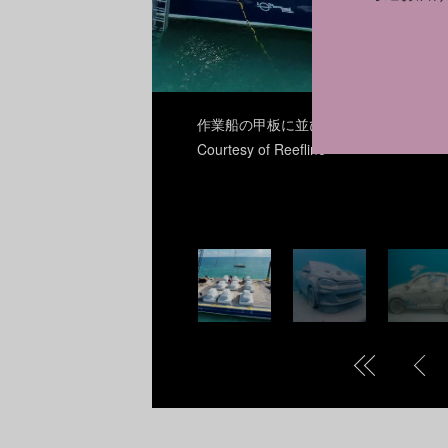
作業船の甲板に並び、海中に下ろされるのを待つ
Courtesy of Reefline
Courtesy of