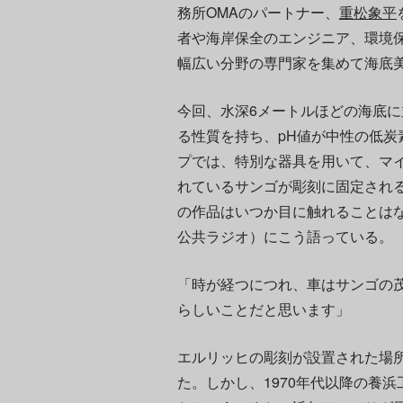
務所OMAのパートナー、
重松象平
者や海岸保全のエンジニア、環境
幅広い分野の専門家を集めて海底
今回、水深6メートルほどの海底
る性質を持ち、pH値が中性の低
プでは、特別な器具を用いて、マ
れているサンゴが彫刻に固定され
の作品はいつか目に触れることはな
公共ラジオ）にこう語っている。
「時が経つにつれ、車はサンゴの
らしいことだと思います」
エルリッヒの彫刻が設置された場
た。しかし、1970年代以降の養