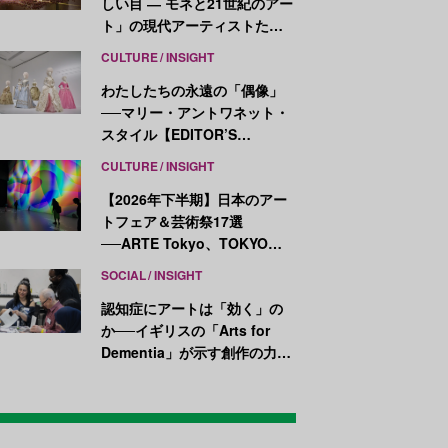
しい目 ― モネと21世紀のアー
ト」の現代アーティストたち
が示す、異なる視点
CULTURE
INSIGHT
わたしたちの永遠の「偶像」
──マリー・アントワネット・
スタイル【EDITOR’S
NOTES】
CULTURE
INSIGHT
【2026年下半期】日本のアー
トフェア＆芸術祭17選
──ARTE Tokyo、TOKYO
ATLAS、前橋国際芸術祭ほか
SOCIAL
INSIGHT
新イベントが続々開幕
認知症にアートは「効く」の
か──イギリスの「Arts for
Dementia」が示す創作の力
【医療とアートの最前線
Vol.7】