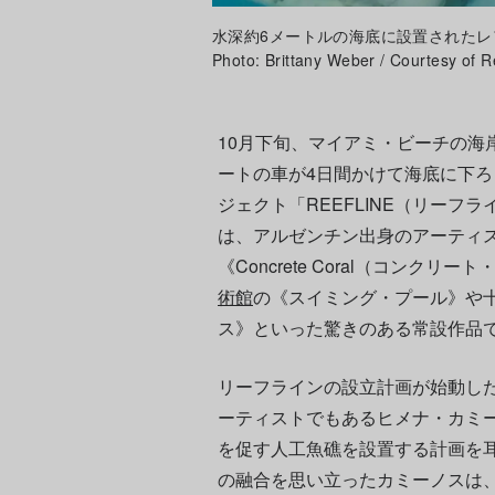
水深約6メートルの海底に設置されたレアンド
Photo: Brittany Weber / Courtesy of R
10月下旬、マイアミ・ビーチの海岸
ートの車が4日間かけて海底に下
ジェクト「REEFLINE（リーフ
は、アルゼンチン出身のアーティ
《Concrete Coral（コンク
術館
の《スイミング・プール》や
ス》といった驚きのある常設作品
リーフラインの設立計画が始動した
ーティストでもあるヒメナ・カミ
を促す人工魚礁を設置する計画を
の融合を思い立ったカミーノスは