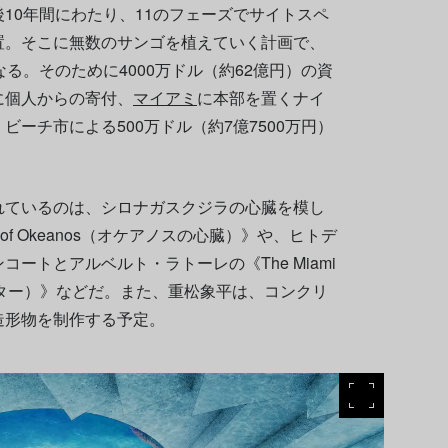
10年間にわたり、11のフェーズでサイトスペ
置。そこに無数のサンゴを植えていく計画で、
る。そのために4000万ドル（約62億円）の資
に個人からの寄付、
マイアミ
に本部を置くナイ
ーチ市による500万ドル（約7億7500万円）
れているのは、シロナガスクジラの心臓を模し
of Okeanos（オケアノスの心臓）》や、ヒトデ
ートとアルベルト・ラトーレの《The Miami
フ・スター）》などだ。また、重松象平は、コンクリ
造形物を制作する予定。