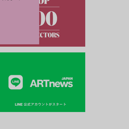
に設置された《Concrete Coral》の1台。Photo: Christopher Uriarte / Co
efline