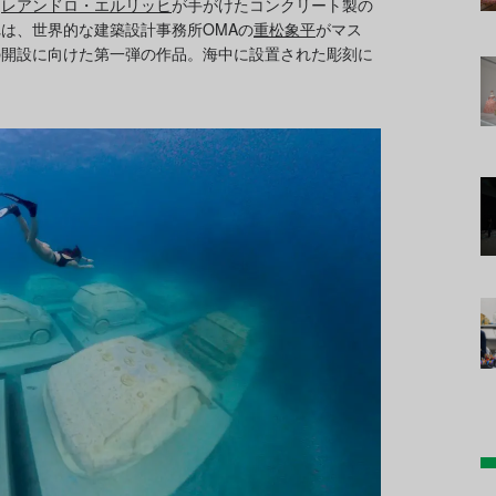
、
レアンドロ・エルリッヒ
が手がけたコンクリート製の
は、世界的な建築設計事務所OMAの
重松象平
がマス
の開設に向けた第一弾の作品。海中に設置された彫刻に