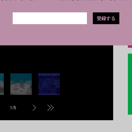
海底
登録する
Re
コンクリートの車。Photo: Nico Munley /
1
/
5