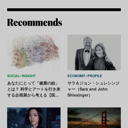
Re
SOCIAL
INSIGHT
ECONOMY
PROFILE
あなたにとって「健康の絵」
サラ＆ジョン・シュレシンジ
とは？ 科学とアートを行き来
ャー（Sara and John
する企画展から考える【医療
Shlesinger）
とアートの最前線 Vol.2】