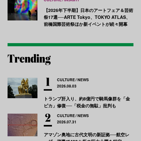
【2026年下半期】日本のアートフェア＆芸術
祭17選──ARTE Tokyo、TOKYO ATLAS、
前橋国際芸術祭ほか新イベントが続々開幕
CULTURE
NEWS
2026.08.03
トランプ肝入り、約8億円で騎馬像群を「金
ピカ」修復──「税金の無駄」批判も
CULTURE
NEWS
2026.07.31
アマゾン奥地に古代文明の新証拠──航空レ