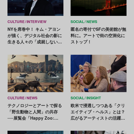
CULTURE
INTERVIEW
SOCIAL
NEWS
NYを席巻中！ キム・アヨン
匿名の寄付でSFの美術館が無
が描く、デジタル社会の影に
料に。アートで街の空洞化に
生きる人々の「成就しない
ストップ！
愛」
CULTURE
NEWS
SOCIAL
INSIGHT
テクノロジーとアートで探る
欧米で浸透しつつある「クリ
「野生動物と人間」の共存
エイティブ・ヘルス」とは？
──展覧会「Happy Zoo:
広がるアーティストの活躍の
Wild Togetherland」が香港
場【医療とアートの最前線
で開催
Vol.3】