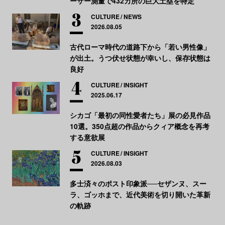
ーザー測量で432カ所の巨大土塁を特定
CULTURE
NEWS
2026.08.05
古代ローマ時代の道路下から「若い男性像」
が出土。うつ伏せ状態が幸いし、保存状態は
良好
CULTURE
INSIGHT
2025.06.17
シカゴ「最初の同性愛者たち」展の必見作品
10選。350点超の作品からクィア概念を再考
する意欲展
CULTURE
INSIGHT
2026.08.03
多士済々のポスト印象派──セザンヌ、スー
ラ、ゴッホまで、近代美術を切り開いた革新
の軌跡