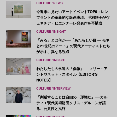
CULTURE
NEWS
今週末に見たいアートイベントTOP5：レン
ブラントの革新的な版画表現、毛利悠子がヴ
ェネチア・ビエンナーレ発表作を再構成
CULTURE
INSIGHT
「みる」とは何か──「あたらしい目 ― モネ
と21世紀のアート」の現代アーティストたち
が示す、異なる視点
CULTURE
INSIGHT
わたしたちの永遠の「偶像」──マリー・ア
ントワネット・スタイル【EDITOR’S
NOTES】
CULTURE
INTERVIEW
「判断することは自由の一形態だ」──カル
ティエ現代美術財団クリス・デルコンが語
る、公共性と批評
CULTURE
INSIGHT