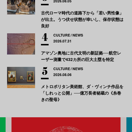
2026.08.05
古代ローマ時代の道路下から「若い男性像」
が出土。うつ伏せ状態が幸いし、保存状態は
良好
CULTURE
NEWS
2026.07.31
アマゾン奥地に古代文明の新証拠──航空レ
ーザー測量で432カ所の巨大土塁を特定
CULTURE
NEWS
2026.08.06
メトロポリタン美術館、ダ・ヴィンチ作品を
「しれっと公開」──億万長者秘蔵の《糸巻
きの聖母》