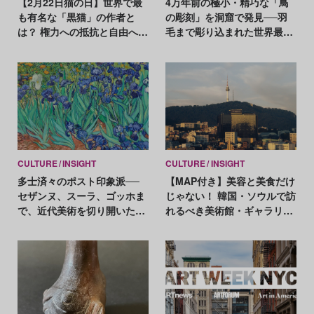
【2月22日猫の日】世界で最
4万年前の極小・精巧な「鳥
も有名な「黒猫」の作者と
の彫刻」を洞窟で発見──羽
は？ 権力への抵抗と自由への
毛まで彫り込まれた世界最古
渇望を猫に重ねた画家スタン
級の芸術
ラン
CULTURE
INSIGHT
CULTURE
INSIGHT
多士済々のポスト印象派──
【MAP付き】美容と美食だけ
セザンヌ、スーラ、ゴッホま
じゃない！ 韓国・ソウルで訪
で、近代美術を切り開いた革
れるべき美術館・ギャラリー
新の軌跡
20選