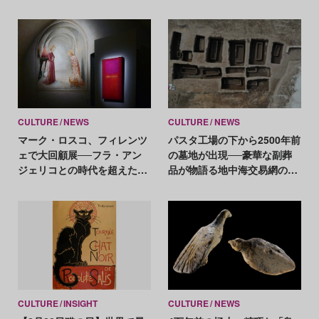
CULTURE
NEWS
CULTURE
NEWS
マーク・ロスコ、フィレンツ
パスタ工場の下から2500年前
ェで大回顧展──フラ・アン
の墓地が出現──豪華な副葬
ジェリコとの時代を超えた対
品が物語る地中海交易網の広
話も
がり
CULTURE
INSIGHT
CULTURE
NEWS