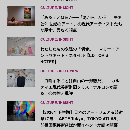
CULTURE
INSIGHT
「みる」とは何か──「あたらしい目 ― モネ
と21世紀のアート」の現代アーティストたち
が示す、異なる視点
CULTURE
INSIGHT
わたしたちの永遠の「偶像」──マリー・ア
ントワネット・スタイル【EDITOR’S
NOTES】
CULTURE
INTERVIEW
「判断することは自由の一形態だ」──カル
ティエ現代美術財団クリス・デルコンが語
る、公共性と批評
CULTURE
INSIGHT
【2026年下半期】日本のアートフェア＆芸術
祭17選──ARTE Tokyo、TOKYO ATLAS、
前橋国際芸術祭ほか新イベントが続々開幕