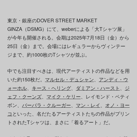
東京・銀座のDOVER STREET MARKET
GINZA（DSMG）にて、weberによる「大Tシャツ展」
が今年も開催される。会期は2025年7月18日（金）から
25日（金）まで。会場にはレギュラーからヴィンテー
ジまで、約1000枚のTシャツが並ぶ。
中でも注目すべきは、現代アーティストの作品などを用
いた約150枚だ。
マルセル・デュシャン
、
アンディ・ウ
ォーホル
、
キース・ヘリング
、
ダミアン・ハースト
、
ジ
ェフ・クーンズ
、
マイク・ケリー
、レイモンド・ペティ
ボン、
バーバラ・クルーガー
、
マン・レイ
、
オノ・ヨー
コ
といった、名だたるアーティストたちの作品がプリン
トされたTシャツは、まさに「着るアート」だ。