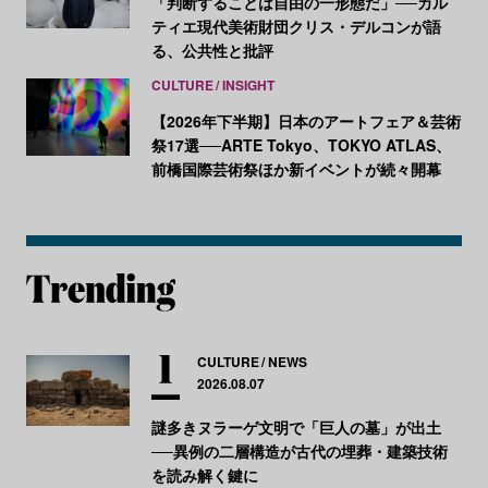
「判断することは自由の一形態だ」──カル
ティエ現代美術財団クリス・デルコンが語
る、公共性と批評
CULTURE
INSIGHT
【2026年下半期】日本のアートフェア＆芸術
祭17選──ARTE Tokyo、TOKYO ATLAS、
前橋国際芸術祭ほか新イベントが続々開幕
CULTURE
NEWS
2026.08.07
謎多きヌラーゲ文明で「巨人の墓」が出土
──異例の二層構造が古代の埋葬・建築技術
を読み解く鍵に