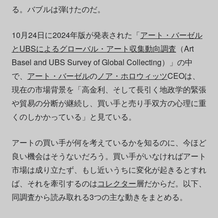
る。バブルは弾けたのだ。
10月24日に2024年版が発表された「
アート・バーゼル
とUBSによるグローバル・アート収集動向調査
（Art
Basel and UBS Survey of Global Collecting）」の中
で、
アート・バーゼル
の
ノア・ホロウィッツ
CEOは、
現在の市場背景を「高金利、そして長引く地政学的緊張
や貿易の分断が継続し、買い手と売り手双方の心理に重
くのしかかっている」と見ている。
アートの買い手が何を考えているかを知るのに、今ほど
良い機会はそうないだろう。買い手がいなければアート
市場は成り立たず、もし近いうちに変化が起きるとすれ
ば、それを牽引するのは
コレクター
層だからだ。以下、
同調査から読み取れる3つの主な動きをまとめる。