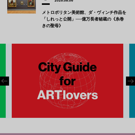
2026.08.06
メトロポリタン美術館、ダ・ヴィンチ作品を
「しれっと公開」──億万長者秘蔵の《糸巻
きの聖母》