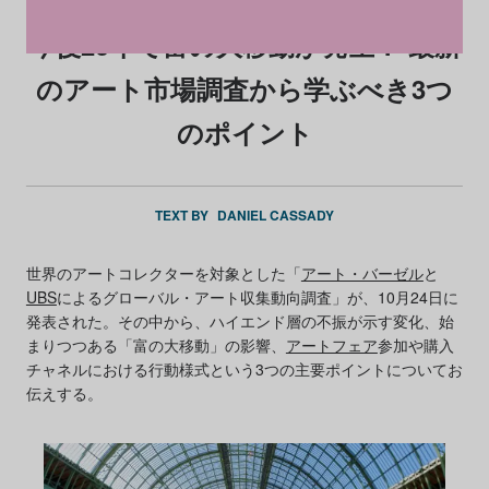
今後20年で富の大移動が発生？ 最新
のアート市場調査から学ぶべき3つ
のポイント
TEXT BY
DANIEL CASSADY
世界のアートコレクターを対象とした「
アート・バーゼル
と
UBS
によるグローバル・アート収集動向調査」が、10月24日に
発表された。その中から、ハイエンド層の不振が示す変化、始
まりつつある「富の大移動」の影響、
アートフェア
参加や購入
チャネルにおける行動様式という3つの主要ポイントについてお
伝えする。