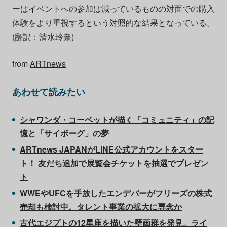
ーはイベントへの参加は減っているものの対面での購入
体験をより重視するという対照的な結果となっている。
(翻訳：清水玲奈)
from
ARTnews
あわせて読みたい
シャワンダ・コーベットが描く「コミュニティ」の記
憶と「サイボーグ」の夢
ARTnews JAPANがLINE公式アカウントをスター
ト！ 友だち追加で展覧会チケットを抽選でプレゼン
ト
WWEやUFCを手放したエンデバーがフリーズの株式
売却も検討中。タレント事業の拡大に専念か
古代エジプトの12星座を描いた壁画群を発見。ライ