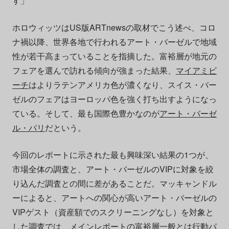
す」
ホロウィッツはUS版ARTnewsの取材でこう述べ、コロ
ナ禍以降、世界各地で行われるアート・バーゼルで地域
性が若干高まっていることを指摘した。富裕層が地元の
フェアを選んで訪れる傾向が強まった結果、
マイアミビ
ーチ
はよりラテンアメリカ色が濃くなり、スイス・バー
ゼルのフェアはヨーロッパ色を強く打ち出すようになっ
ている。そして、最も国際色豊かなのが
アート・バーゼ
ル・パリ
だという。
今回のレポートに示された最も興味深い結果の1つが、
市場全体の調査と、アート・バーゼルのVIPに対象を絞
り込んだ調査との間に差があることだ。マッキャンドル
ーによると、アートへの関心が高いアート・バーゼルの
VIPゲスト（資産額でのスクリーニングなし）を対象と
した調査では、メインレポートの富裕層一般とは行動パ