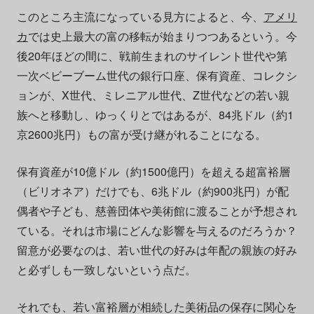
このところ主流になっている見方によると、今、
アメリ
カ
では史上最大の富の移転が始まりつつあるという。今
後20年ほどの間に、戦前生まれのサイレント世代や第
一次ベビーブーム世代の銀行口座、保有資産、コレクシ
ョンが、X世代、ミレニアル世代、Z世代などの若い親
族へと移動し、ゆっくりとではあるが、84兆ドル（約1
京2600兆円）もの富が受け継がれることになる。
保有資産が10億ドル（約1500億円）を超える超富裕層
（ビリオネア）だけでも、6兆ドル（約900兆円）が配
偶者や子ども、慈善団体や美術館に渡ることが予想され
ている。それは市場にどんな影響を与えるのだろうか？
留意が必要なのは、若い世代の好みは年配の親族の好み
と必ずしも一致しないという点だ。
それでも、若い富裕層が相続した美術品の保存に関心を