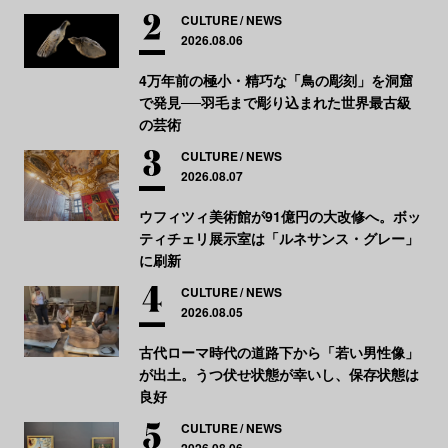
CULTURE
NEWS
2026.08.06
4万年前の極小・精巧な「鳥の彫刻」を洞窟
で発見──羽毛まで彫り込まれた世界最古級
の芸術
CULTURE
NEWS
2026.08.07
ウフィツィ美術館が91億円の大改修へ。ボッ
ティチェリ展示室は「ルネサンス・グレー」
に刷新
CULTURE
NEWS
2026.08.05
古代ローマ時代の道路下から「若い男性像」
が出土。うつ伏せ状態が幸いし、保存状態は
良好
CULTURE
NEWS