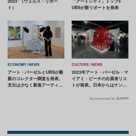
2023”（ウェルス・リポー
「アートシティ」トップ5
ト）
UBSが新リポートを発表
ECONOMY
NEWS
CULTURE
NEWS
アート・バーゼルとUBSが最
2023年アート・バーゼル・マ
新のコレクター調査を発表。
イアミ・ビーチの出展者リス
支出は少なく新進アーティス
トが発表。日本からはナンヅ
トへの注目高まる
カ、スカイ・ザ・バスハウス
が参加
Recommended by