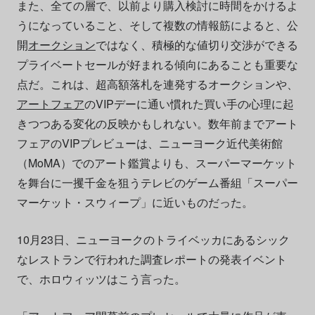
また、全ての層で、以前より購入検討に時間をかけるよ
うになっていること、そして複数の情報筋によると、公
開
オークション
ではなく、積極的な値切り交渉ができる
プライベートセールが好まれる傾向にあることも重要な
点だ。これは、超高額落札を連発するオークションや、
アートフェア
のVIPデーに通い慣れた買い手の心理に起
きつつある変化の反映かもしれない。数年前までアート
フェアのVIPプレビューは、ニューヨーク近代美術館
（MoMA）でのアート鑑賞よりも、スーパーマーケット
を舞台に一攫千金を狙うテレビのゲーム番組「スーパー
マーケット・スウィープ」に近いものだった。
10月23日、ニューヨークのトライベッカにあるシック
なレストランで行われた調査レポートの発表イベント
で、ホロウィッツはこう言った。