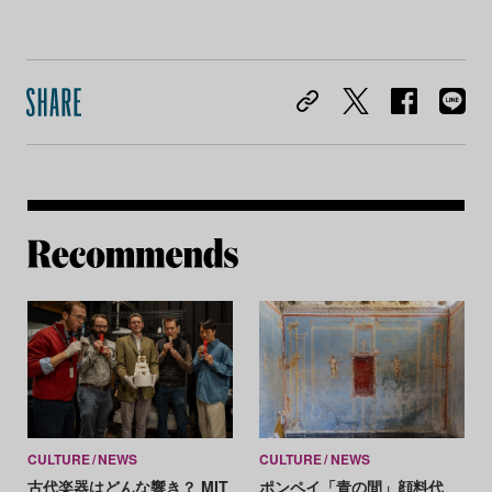
Re
CULTURE
NEWS
CULTURE
NEWS
古代楽器はどんな響き？ MIT
ポンペイ「青の間」顔料代