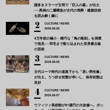
謎多きヌラーゲ文明で「巨人の墓」が出土
──異例の二層構造が古代の埋葬・建築技術
を読み解く鍵に
CULTURE
NEWS
2026.08.06
4万年前の極小・精巧な「鳥の彫刻」を洞窟
で発見──羽毛まで彫り込まれた世界最古級
の芸術
CULTURE
NEWS
2026.08.05
古代ローマ時代の道路下から「若い男性像」
が出土。うつ伏せ状態が幸いし、保存状態は
良好
CULTURE
NEWS
2026.08.07
ウフィツィ美術館が91億円の大改修へ。ボッ