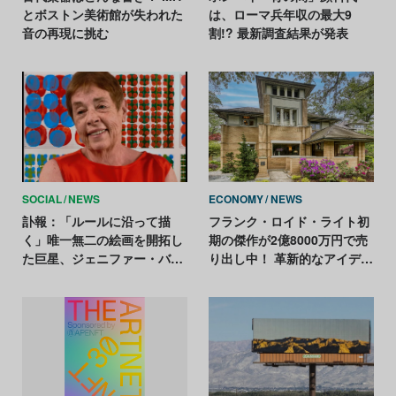
とボストン美術館が失われた
は、ローマ兵年収の最大9
音の再現に挑む
割!? 最新調査結果が発表
SOCIAL
NEWS
ECONOMY
NEWS
訃報：「ルールに沿って描
フランク・ロイド・ライト初
く」唯一無二の絵画を開拓し
期の傑作が2億8000万円で売
た巨星、ジェニファー・バー
り出し中！ 革新的なアイデア
トレットが死去。日本には天
満載の大邸宅
井画を残す