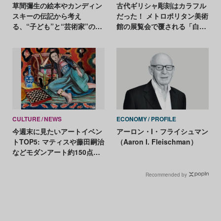
草間彌生の絵本やカンディン
古代ギリシャ彫刻はカラフル
スキーの伝記から考え
だった！ メトロポリタン美術
る、“子ども”と“芸術家”の表
館の展覧会で覆される「白さ
現力の違い
の神話」
CULTURE
NEWS
ECONOMY
PROFILE
今週末に見たいアートイベン
アーロン・I・フライシュマン
トTOP5: マティスや藤田嗣治
（Aaron I. Fleischman）
などモダンアート約150点が
集結、野村佐紀子がモノクロ
で表現する「夢」
Recommended by