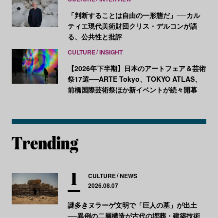
「判断することは自由の一形態だ」──カル
ティエ現代美術財団クリス・デルコンが語
る、公共性と批評
CULTURE
INSIGHT
【2026年下半期】日本のアートフェア＆芸術
祭17選──ARTE Tokyo、TOKYO ATLAS、
前橋国際芸術祭ほか新イベントが続々開幕
CULTURE
NEWS
2026.08.07
謎多きヌラーゲ文明で「巨人の墓」が出土
──異例の二層構造が古代の埋葬・建築技術