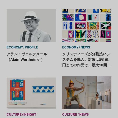
る──豊かな色彩が踊る《赤
いアトリエ》から、晩年の切
り絵集《ジャズ》まで
ECONOMY
PROFILE
ECONOMY
NEWS
アラン・ヴェルテメール
クリスティーズが分割払いシ
（Alain Wertheimer）
ステムを導入。対象は約1億
円までの作品で、最大10回払
いが可能に
CULTURE
INSIGHT
CULTURE
NEWS