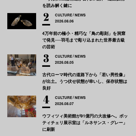
を読み解く鍵に
CULTURE
NEWS
2026.08.06
4万年前の極小・精巧な「鳥の彫刻」を洞窟
で発見──羽毛まで彫り込まれた世界最古級
の芸術
CULTURE
NEWS
2026.08.05
古代ローマ時代の道路下から「若い男性像」
が出土。うつ伏せ状態が幸いし、保存状態は
良好
CULTURE
NEWS
2026.08.07
ウフィツィ美術館が91億円の大改修へ。ボッ
ティチェリ展示室は「ルネサンス・グレー」
に刷新