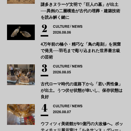
謎多きヌラーゲ文明で「巨人の墓」が出土
──異例の二層構造が古代の埋葬・建築技術
を読み解く鍵に
CULTURE
NEWS
2026.08.06
4万年前の極小・精巧な「鳥の彫刻」を洞窟
で発見──羽毛まで彫り込まれた世界最古級
の芸術
CULTURE
NEWS
2026.08.05
古代ローマ時代の道路下から「若い男性像」
が出土。うつ伏せ状態が幸いし、保存状態は
良好
CULTURE
NEWS
2026.08.07
ウフィツィ美術館が91億円の大改修へ。ボッ
ティチェリ展示室は「ルネサンス・グレー」