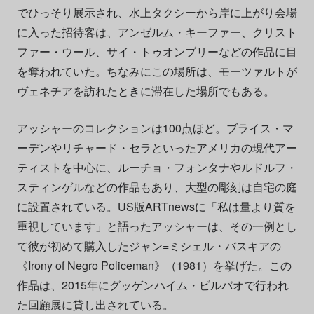
でひっそり展示され、水上タクシーから岸に上がり会場
に入った招待客は、アンゼルム・キーファー、クリスト
ファー・ウール、サイ・トゥオンブリーなどの作品に目
を奪われていた。ちなみにこの場所は、モーツァルトが
ヴェネチアを訪れたときに滞在した場所でもある。
アッシャーのコレクションは100点ほど。ブライス・マ
ーデンやリチャード・セラといったアメリカの現代アー
ティストを中心に、ルーチョ・フォンタナやルドルフ・
スティンゲルなどの作品もあり、大型の彫刻は自宅の庭
に設置されている。US版ARTnewsに「私は量より質を
重視しています」と語ったアッシャーは、その一例とし
て彼が初めて購入したジャン=ミシェル・バスキアの
《Irony of Negro Policeman》（1981）を挙げた。この
作品は、2015年にグッゲンハイム・ビルバオで行われ
た回顧展に貸し出されている。