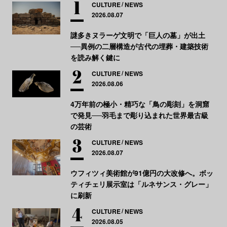
CULTURE
NEWS
2026.08.07
謎多きヌラーゲ文明で「巨人の墓」が出土
──異例の二層構造が古代の埋葬・建築技術
を読み解く鍵に
CULTURE
NEWS
2026.08.06
4万年前の極小・精巧な「鳥の彫刻」を洞窟
で発見──羽毛まで彫り込まれた世界最古級
の芸術
CULTURE
NEWS
2026.08.07
ウフィツィ美術館が91億円の大改修へ。ボッ
ティチェリ展示室は「ルネサンス・グレー」
に刷新
CULTURE
NEWS
2026.08.05