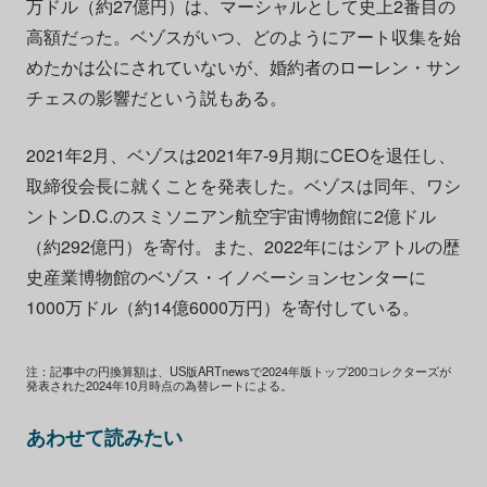
万ドル（約27億円）は、マーシャルとして史上2番目の
高額だった。ベゾスがいつ、どのようにアート収集を始
めたかは公にされていないが、婚約者のローレン・サン
チェスの影響だという説もある。
2021年2月、ベゾスは2021年7-9月期にCEOを退任し、
取締役会長に就くことを発表した。ベゾスは同年、ワシ
ントンD.C.のスミソニアン航空宇宙博物館に2億ドル
（約292億円）を寄付。また、2022年にはシアトルの歴
史産業博物館のベゾス・イノベーションセンターに
1000万ドル（約14億6000万円）を寄付している。
注：記事中の円換算額は、US版ARTnewsで2024年版トップ200コレクターズが
発表された2024年10月時点の為替レートによる。
あわせて読みたい