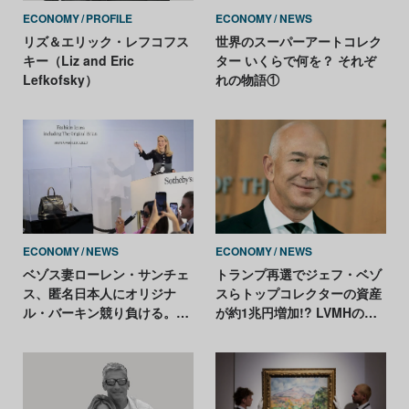
ECONOMY
PROFILE
ECONOMY
NEWS
リズ＆エリック・レフコフス
世界のスーパーアートコレク
キー（Liz and Eric
ター いくらで何を？ それぞ
Lefkofsky）
れの物語①
ECONOMY
NEWS
ECONOMY
NEWS
ベゾス妻ローレン・サンチェ
トランプ再選でジェフ・ベゾ
ス、匿名日本人にオリジナ
スらトップコレクターの資産
ル・バーキン競り負ける。落
が約1兆円増加!? LVMHのア
札価格は14億円超
ルノーは減少