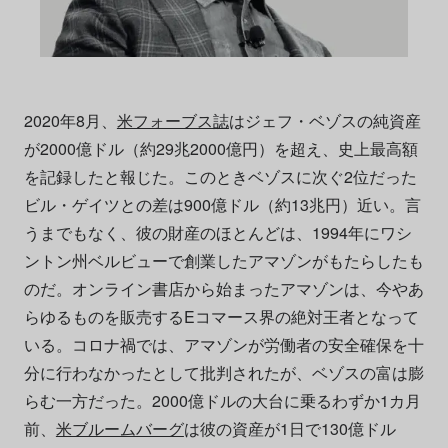
2020年8月、
米フォーブス誌
はジェフ・ベゾスの純資産
が2000億ドル（約29兆2000億円）を超え、史上最高額
を記録したと報じた。このときベゾスに次ぐ2位だった
ビル・ゲイツとの差は900億ドル（約13兆円）近い。言
うまでもなく、彼の財産のほとんどは、1994年にワシ
ントン州ベルビューで創業したアマゾンがもたらしたも
のだ。オンライン書店から始まったアマゾンは、今やあ
らゆるものを販売するEコマース界の絶対王者となって
いる。コロナ禍では、アマゾンが労働者の安全確保を十
分に行わなかったとして批判されたが、ベゾスの富は膨
らむ一方だった。2000億ドルの大台に乗るわずか1カ月
前、
米ブルームバーグ
は彼の資産が1日で130億ドル