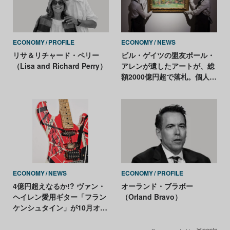
ECONOMY
PROFILE
ECONOMY
NEWS
リサ＆リチャード・ペリー
ビル・ゲイツの盟友ポール・
（Lisa and Richard Perry）
アレンが遺したアートが、総
額2000億円超で落札。個人コ
レクションでは史上最高額
ECONOMY
NEWS
ECONOMY
PROFILE
4億円超えなるか!? ヴァン・
オーランド・ブラボー
ヘイレン愛用ギター「フラン
（Orland Bravo）
ケンシュタイン」が10月オー
クションに登場