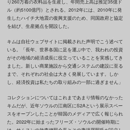
り260万着の衣料品を生産し、年間売上高は推定35億ド
ル（約5100億円）とされる。2012年には、2010年に発
生したハイチ大地震の復興支援のため、同国政府と協定
を結び、生産拠点を開設した。
キムは自社ウェブサイトに掲載された声明でこう述べて
いる。「長年、世界各国に足を運ぶ中で、我われの投資
がその地域の経済成長に役立っていることを実感してき
ました。新しい商業施設から交通システムの建設に至る
まで、それぞれの社会は大きく発展しています。しか
し、経済投資は私たちの取り組みの一部に過ぎません」
コレクションについてはこれまであまり情報のなかった
キムだが、近年ソウルの江南区にS2Aという展示スペー
スをオープンしたことが韓国のメディアで広く報じられ
た。2022年に始まったフリーズ・ソウルの開催時期に
は、サムスンの故李健熙会長とその妻洪羅熙氏が設立し