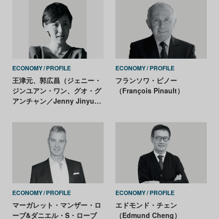
ECONOMY
PROFILE
ECONOMY
PROFILE
王津元、郭広昌（ジェニー・
フランソワ・ピノー
ジンユアン・ワン、グオ・グ
（François Pinault）
アンチャン／Jenny Jinyuan
Wang and Guo
Guangchang）
ECONOMY
PROFILE
ECONOMY
PROFILE
マーガレット・マンザー・ロ
エドモンド・チェン
ーブ&ダニエル・S・ローブ
（Edmund Cheng）