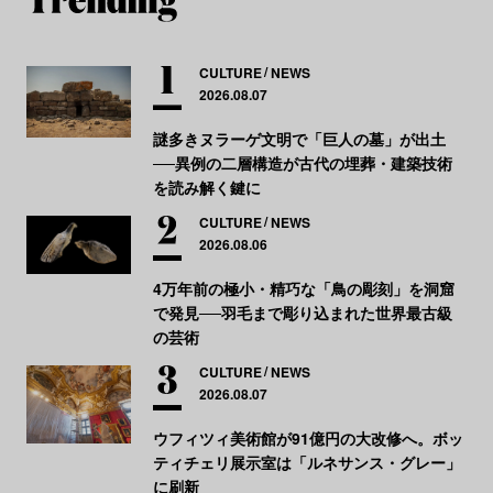
CULTURE
NEWS
2026.08.07
謎多きヌラーゲ文明で「巨人の墓」が出土
──異例の二層構造が古代の埋葬・建築技術
を読み解く鍵に
CULTURE
NEWS
2026.08.06
4万年前の極小・精巧な「鳥の彫刻」を洞窟
で発見──羽毛まで彫り込まれた世界最古級
の芸術
CULTURE
NEWS
2026.08.07
ウフィツィ美術館が91億円の大改修へ。ボッ
ティチェリ展示室は「ルネサンス・グレー」
に刷新