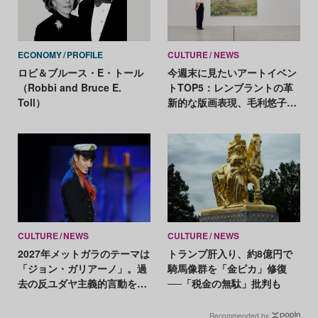
ECONOMY
PROFILE
CULTURE
NEWS
ロビ＆ブルース・E・トール
今週末に見たいアートイベン
（Robbi and Bruce E.
トTOP5：レンブラントの革
Toll）
新的な版画表現、毛利悠子が
ヴェネチア・ビエンナーレ発
表作を再構成
CULTURE
NEWS
CULTURE
NEWS
2027年メットガラのテーマは
トランプ肝入り、約8億円で
「ジョン・ガリアーノ」。過
騎馬像群を「金ピカ」修復
去の反ユダヤ主義的言動をめ
──「税金の無駄」批判も
ぐり賛否
Recommended by