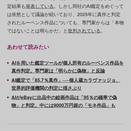
定結果も
発表している
。しかし同社のAI鑑定をめぐって
は依然として議論が続いており、2025年に真作と判定
されたルーベンス作品についても、専門家からは「本物
ではないことは明らかだ」と
批判されている
。
あわせて読みたい
AIを用いた鑑定ツールが個人所有のルーベンス作品を
真作判定。専門家は「明らかに偽物」と反論
AI鑑定で「85.7％真作」──個人蔵カラヴァッジョ、
世界的評価機関の判定に揺さぶり
AIがeBayに出品中の絵画作品は「95％の確率で偽
物」と判定。中には9000万円超の「モネ作品」も