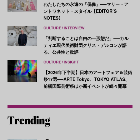
わたしたちの永遠の「偶像」──マリー・ア
ントワネット・スタイル【EDITOR’S
NOTES】
CULTURE
INTERVIEW
「判断することは自由の一形態だ」──カル
ティエ現代美術財団クリス・デルコンが語
る、公共性と批評
CULTURE
INSIGHT
【2026年下半期】日本のアートフェア＆芸術
祭17選──ARTE Tokyo、TOKYO ATLAS、
前橋国際芸術祭ほか新イベントが続々開幕