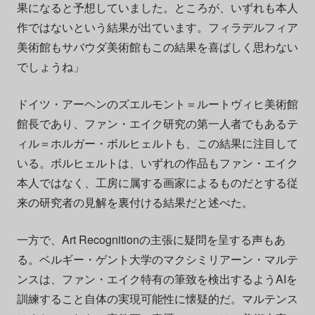
果になると予想していました。ところが、いずれも本人
作ではないという結果が出ています。フィラデルフィア
美術館もサバウダ美術館もこの結果を喜ばしく思わない
でしょうね」
ドイツ・アーヘンのズエルモント＝ルートヴィヒ美術館
館長であり、ファン・エイク研究の第一人者でもあるテ
ィル＝ホルガー・ボルヒェルトも、この結果に注目して
いる。ボルヒェルトは、いずれの作品もファン・エイク
本人ではなく、工房に属する画家によるものだとする従
来の研究者の見解を裏付ける結果だと述べた。
一方で、Art Recognitionの主張に疑問を呈する声もあ
る。ベルギー・ゲント大学のマクシミリアーン・マルテ
ンスは、ファン・エイク特有の筆致を検出するようAIを
訓練すること自体の実現可能性に懐疑的だ。マルテンス