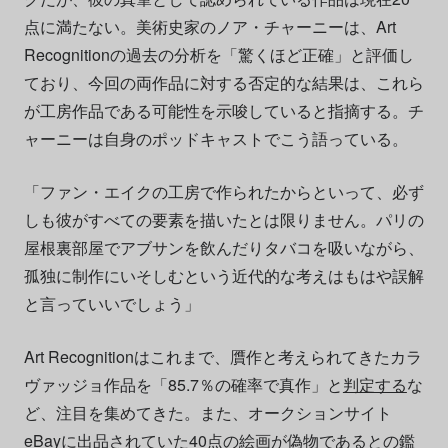
点に満たない。美術史家のノア・チャーニーは、Art
Recognitionの過去の分析を「驚くほど正確」と評価し
ており、今回の両作品に対する否定的な結果は、これら
が工房作品である可能性を示唆していると指摘する。チ
ャーニーは自身のポッドキャストでこう語っている。
「ファン・エイクの工房で作られたからといって、必ず
しも彼がすべての要素を描いたとは限りません。パリの
屋根裏部屋でアブサンを飲んだりタバコを吸いながら、
孤独に制作にいそしむという近代的な考えはもはや誤解
と言っていいでしょう」
Art Recognitionはこれまで、贋作と考えられてきたカラ
ヴァッジョ作品を「85.7％の確率で真作」と
判定する
な
ど、注目を集めてきた。また、オークションサイト
eBayに出品されていた40点の絵画が偽物であるとの鑑