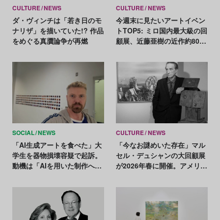
CULTURE
NEWS
CULTURE
NEWS
ダ・ヴィンチは「若き日のモ
今週末に見たいアートイベン
ナリザ」を描いていた!? 作品
トTOP5: ミロ国内最大級の回
をめぐる真贋論争が再燃
顧展、近藤亜樹の近作約80点
が一堂に
SOCIAL
NEWS
CULTURE
NEWS
「AI生成アートを食べた」大
「今なお謎めいた存在」マル
学生を器物損壊容疑で起訴。
セル・デュシャンの大回顧展
動機は「AIを用いた制作への
が2026年春に開催。アメリカ
抗議」
で約50年ぶり