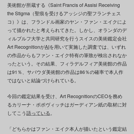
美術館が所蔵する《Saint Francis of Assisi Receiving
the Stigma（聖痕を受けるアッシジの聖フランチェス
コ）》は、フランドル画家のヤン・ファン・エイクによ
って描かれたと考えられてきた。しかし、オランダのデ
ィルブルフ大学と共同研究を行うスイスの美術鑑定会社
Art Recognitionが
AI
を用いて実施した調査では、いずれ
の作品からもファン・エイク特有の筆致が検出されなか
ったという。その結果、フィラデルフィア美術館の作品
は91％、サバウダ美術館の作品は86％の確率で本人作
ではないと結論づけられている。
今回の鑑定結果を受け、Art RecognitionのCEOを務め
るカリーナ・ポポヴィッチはガーディアン紙の取材に対
してこう
語っている
。
「どちらかはファン・エイク本人が描いたという鑑定結