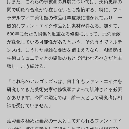
はまた、これらの宗教画の真贋については、美術史家の
間で明確な合意が存在しないとも指摘する。特に、フィ
ラデルフィア美術館の作品は羊皮紙に描かれており、一
般的なファン・エイク作品とは素材が異なる。加えて、
600年にわたる損傷と度重なる修復によって、元の筆致
が変化している可能性があるという。そのうえでマルテ
ンスは、こうした複雑な要因を踏まえるなら、AI鑑定は
学術コミュニティとの協働のもとで行われるべきだと主
張し、こう続ける。
「これらのアルゴリズムは、何十年もファン・エイクを
研究してきた美術史家や修復家によって訓練される必要
があります。今回の鑑定では、誰一人として研究者は相
談を受けていません」
油彩画を極めた画家の一人として知られるファン・エイ
クだが、彼の真筆として認められている作品は現在20