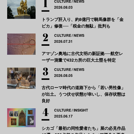
CULTURE
NEWS
2026.08.03
トランプ肝入り、約8億円で騎馬像群を「金
ピカ」修復──「税金の無駄」批判も
CULTURE
NEWS
2026.07.31
アマゾン奥地に古代文明の新証拠──航空レ
ーザー測量で432カ所の巨大土塁を特定
CULTURE
NEWS
2026.08.05
古代ローマ時代の道路下から「若い男性像」
が出土。うつ伏せ状態が幸いし、保存状態は
良好
CULTURE
INSIGHT
2025.06.17
シカゴ「最初の同性愛者たち」展の必見作品