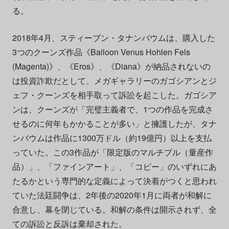
る。
2018年4月、スティーブン・タナンバウムは、購入した
3つのクーンズ作品《Balloon Venus Hohlen Fels
(Magenta)》、《Eros》、《Diana》が納品されないの
は投資詐欺だとして、メガギャラリーのガゴシアンとジ
ェフ・クーンズを相手取って訴訟を起こした。ガゴシア
ンは、クーンズが「完璧主義者で、1つの作品を完成さ
せるのに何年もかかることが多い」と擁護したが、タナ
ンバウムは作品に1300万ドル（約19億円）以上を支払
っていた。この3作品が「限定版のマルチプル（量産作
品）」、「ファインアート」、「コピー」のいずれにあ
たるかという専門的な定義によって決着がつくと思われ
ていた法廷闘争は、2年後の2020年1月に両者が和解に
合意し、幕を閉じている。和解の条件は開示されず、全
ての訴訟と反訴は棄却された。