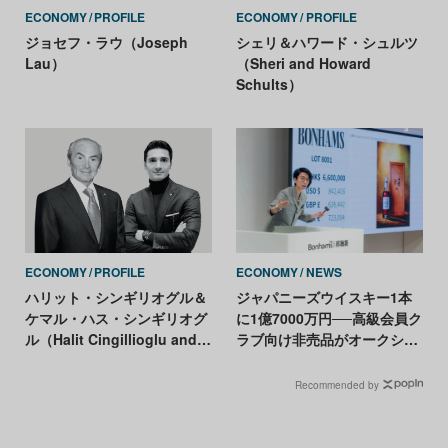
ECONOMY
PROFILE
ECONOMY
PROFILE
ジョセフ・ラウ（Joseph
シェリ＆ハワード・シュルツ
Lau）
（Sheri and Howard
Schults）
ECONOMY
PROFILE
ECONOMY
NEWS
ハリット・シンギリオグル＆
ジャパニーズウイスキー1本
ケマル・ハス・シンギリオグ
に1億7000万円──高級会員ク
ル（Halit Cingillioglu and
ラブ向け非売品がオークショ
Kemal Has Cingillioglu）
ン記録樹立
Recommended by