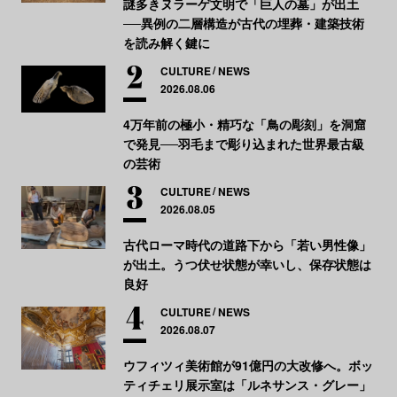
謎多きヌラーゲ文明で「巨人の墓」が出土
──異例の二層構造が古代の埋葬・建築技術
を読み解く鍵に
CULTURE
NEWS
2026.08.06
4万年前の極小・精巧な「鳥の彫刻」を洞窟
で発見──羽毛まで彫り込まれた世界最古級
の芸術
CULTURE
NEWS
2026.08.05
古代ローマ時代の道路下から「若い男性像」
が出土。うつ伏せ状態が幸いし、保存状態は
良好
CULTURE
NEWS
2026.08.07
ウフィツィ美術館が91億円の大改修へ。ボッ
ティチェリ展示室は「ルネサンス・グレー」