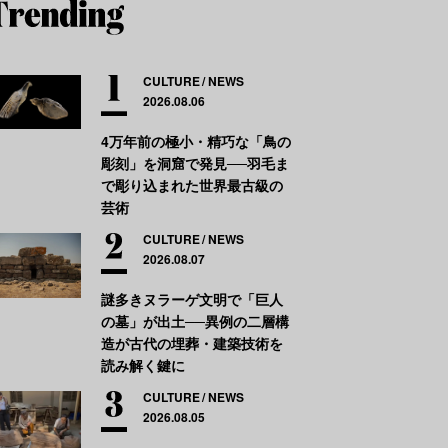
CULTURE
NEWS
2026.08.06
4万年前の極小・精巧な「鳥の
彫刻」を洞窟で発見──羽毛ま
で彫り込まれた世界最古級の
芸術
CULTURE
NEWS
2026.08.07
謎多きヌラーゲ文明で「巨人
の墓」が出土──異例の二層構
造が古代の埋葬・建築技術を
読み解く鍵に
CULTURE
NEWS
2026.08.05