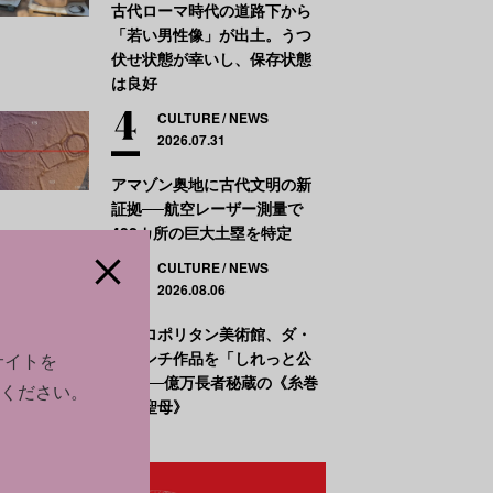
古代ローマ時代の道路下から
「若い男性像」が出土。うつ
伏せ状態が幸いし、保存状態
は良好
CULTURE
NEWS
2026.07.31
アマゾン奥地に古代文明の新
証拠──航空レーザー測量で
432カ所の巨大土塁を特定
CULTURE
NEWS
2026.08.06
メトロポリタン美術館、ダ・
ヴィンチ作品を「しれっと公
サイトを
開」──億万長者秘蔵の《糸巻
ください。
きの聖母》