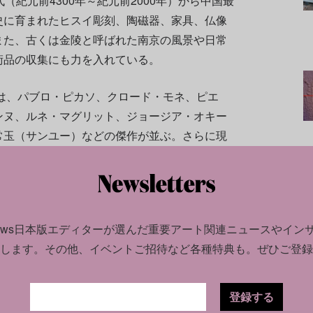
（紀元前4300年～紀元前2000年）から中国最
史に育まれたヒスイ彫刻、陶磁器、家具、仏像
また、古くは金陵と呼ばれた南京の風景や日常
術品の収集にも力を入れている。
には、パブロ・ピカソ、クロード・モネ、ピエ
ンヌ、ルネ・マグリット、ジョージア・オキー
常玉（サンユー）などの傑作が並ぶ。さらに現
ホル、アンゼルム・キーファー、ジェフ・クー
智、ダミアン・ハースト、デヴィッド・ホック
されている。
news日本版エディターが選んだ
重要アート関連ニュースやイン
します。
その他、イベントご招待など各種特典も。ぜひご登録
登録する