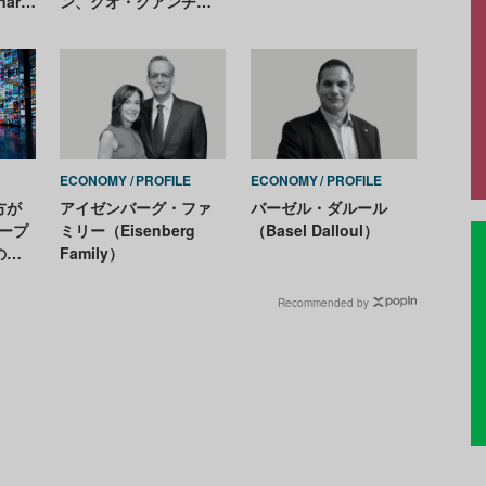
nard
ン、グオ・グアンチャ
ン／Jenny Jinyuan
Wang and Guo
Guangchang）
ECONOMY
PROFILE
ECONOMY
PROFILE
方が
アイゼンバーグ・ファ
バーゼル・ダルール
ープ
ミリー（Eisenberg
（Basel Dalloul）
の大
Family）
Recommended by