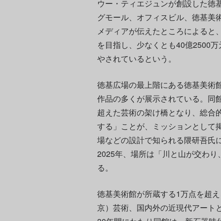
ウー・ティエジュンが創設した徳
グモール、オフィスビル、徳基美術
メディアが伝えたところによると
を目指し、少なくとも40億2500
やされているという。
徳基広場の最上階にある徳基美術
作品の多くが展示されている。同
超えた芸術の架け橋となり、総合
する」ことが、ミッションとして
場などの設計で知られる隈研吾氏
2025年、場所は「川と山が交わ
る。
徳基美術館が所蔵する1万点を超
京）芸術、国内外の近現代アート