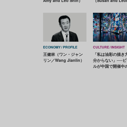
Amy and Leo Shih）
（Susan and Leo
Feinstein）
ECONOMY
PROFILE
CULTURE
INSIGHT
王健林（ワン・ジャン
「私は油彩の描き
リン／Wang Jianlin）
分からない」──ビ
ルが中国で開催中
回顧展をレビュー