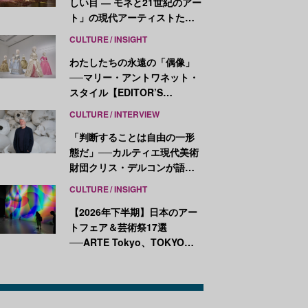
しい目 ― モネと21世紀のアー
ト」の現代アーティストたち
が示す、異なる視点
CULTURE
INSIGHT
わたしたちの永遠の「偶像」
──マリー・アントワネット・
スタイル【EDITOR’S
NOTES】
CULTURE
INTERVIEW
「判断することは自由の一形
態だ」──カルティエ現代美術
財団クリス・デルコンが語
る、公共性と批評
CULTURE
INSIGHT
【2026年下半期】日本のアー
トフェア＆芸術祭17選
──ARTE Tokyo、TOKYO
ATLAS、前橋国際芸術祭ほか
新イベントが続々開幕