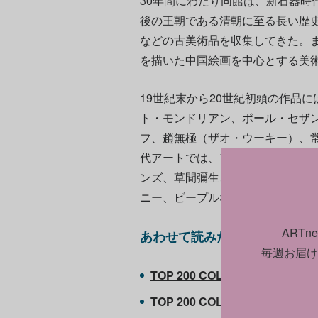
30年間にわたり同館は、新石器時代
後の王朝である清朝に至る長い歴
などの古美術品を収集してきた。
を描いた中国絵画を中心とする美
19世紀末から20世紀初頭の作品
ト・モンドリアン、ポール・セザ
フ、趙無極（ザオ・ウーキー）、
代アートでは、アンディ・ウォー
ンズ、草間彌生、KAWS、奈良美
ニー、ビープルなどの作品が所蔵
ART
あわせて読みたい
毎週お届け
TOP 200 COLLECTORS 2024
TOP 200 COLLECTORS 2023