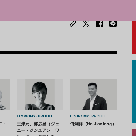
Recom
E
ECONOMY
PROFILE
ECONOMY
PROFILE
ド・
王津元、郭広昌（ジェ
何劍鋒（He Jianfeng）
ニー・ジンユアン・ワ