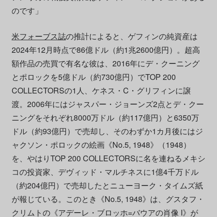
のです」
米フォーブス誌
の推計によると、ゲフィンの純資産は
2024年12月時点で86億ドル（約1兆2600億円）。超高
額作品の売買で有名な彼は、2016年にデ・クーニング
とポロックを5億ドル（約730億円）でTOP 200
COLLECTORSの1人、ケネス・C・グリフィンに譲
渡。2006年にはジャスパー・ジョーンズ2点とデ・クー
ニングをそれぞれ8000万ドル（約117億円）と6350万
ドル（約93億円）で売却し、そのわずか1カ月後にはジ
ャクソン・ポロックの絵画《No.5, 1948》（1948）
を、やはりTOP 200 COLLECTORSに名を連ねるメキシ
コの投資家、デヴィッド・マルチネスに1億4千万ドル
（約204億円）で売却したとニューヨーク・タイムズ紙
が報じている。このとき《No.5, 1948》は、グスタフ・
クリムトの《アデーレ・ブロッホ=バウアの肖像 I》が