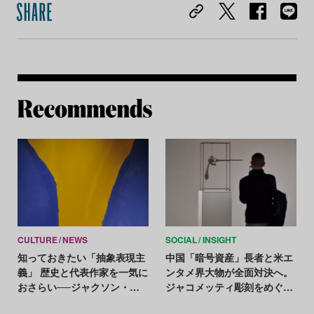
Re
CULTURE
NEWS
SOCIAL
INSIGHT
知っておきたい「抽象表現主
中国「暗号資産」長者と米エ
義」 歴史と代表作家を一気に
ンタメ界大物が全面対決へ。
おさらい──ジャクソン・ポ
ジャコメッティ彫刻をめぐる
ロックからマーク・ロスコま
訴訟に注目集まる