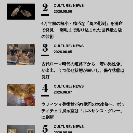
CULTURE
NEWS
2026.08.06
4万年前の極小・精巧な「鳥の彫刻」を洞窟
で発見──羽毛まで彫り込まれた世界最古級
の芸術
CULTURE
NEWS
2026.08.05
古代ローマ時代の道路下から「若い男性像」
が出土。うつ伏せ状態が幸いし、保存状態は
良好
CULTURE
NEWS
2026.08.07
ウフィツィ美術館が91億円の大改修へ。ボッ
ティチェリ展示室は「ルネサンス・グレー」
に刷新
CULTURE
NEWS
2026.08.06