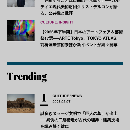
「判断することは自由の一形態だ」──カル
ティエ現代美術財団クリス・デルコンが語
る、公共性と批評
CULTURE
INSIGHT
【2026年下半期】日本のアートフェア＆芸術
祭17選──ARTE Tokyo、TOKYO ATLAS、
前橋国際芸術祭ほか新イベントが続々開幕
CULTURE
NEWS
2026.08.07
謎多きヌラーゲ文明で「巨人の墓」が出土
──異例の二層構造が古代の埋葬・建築技術
を読み解く鍵に