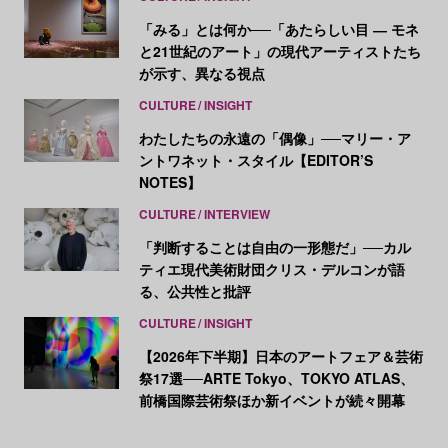
「みる」とは何か──「あたらしい目 ― モネ
と21世紀のアート」の現代アーティストたち
が示す、異なる視点
CULTURE
INSIGHT
わたしたちの永遠の「偶像」──マリー・ア
ントワネット・スタイル【EDITOR’S
NOTES】
CULTURE
INTERVIEW
「判断することは自由の一形態だ」──カル
ティエ現代美術財団クリス・デルコンが語
る、公共性と批評
CULTURE
INSIGHT
【2026年下半期】日本のアートフェア＆芸術
祭17選──ARTE Tokyo、TOKYO ATLAS、
前橋国際芸術祭ほか新イベントが続々開幕