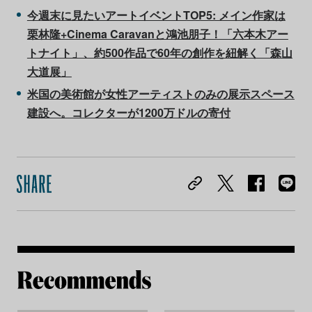
今週末に見たいアートイベントTOP5: メイン作家は
栗林隆+Cinema Caravanと鴻池朋子！「六本木アー
トナイト」、約500作品で60年の創作を紐解く「森山
大道展」
米国の美術館が女性アーティストのみの展示スペース
建設へ。コレクターが1200万ドルの寄付
Re