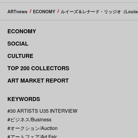
ARTnews
ECONOMY
ルイーズ＆レナード・リッジオ（Louise and
ECONOMY
SOCIAL
CULTURE
TOP 200 COLLECTORS
ART MARKET REPORT
KEYWORDS
#30 ARTISTS U35 INTERVIEW
#ビジネス/Business
#オークション/Auction
#アートフェア/Art Fair