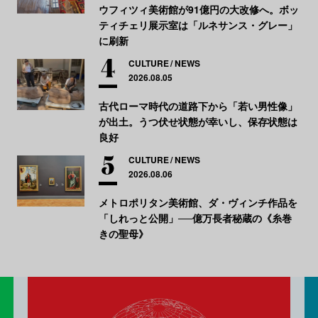
ウフィツィ美術館が91億円の大改修へ。ボッ
ティチェリ展示室は「ルネサンス・グレー」
に刷新
CULTURE
NEWS
2026.08.05
古代ローマ時代の道路下から「若い男性像」
が出土。うつ伏せ状態が幸いし、保存状態は
良好
CULTURE
NEWS
2026.08.06
メトロポリタン美術館、ダ・ヴィンチ作品を
「しれっと公開」──億万長者秘蔵の《糸巻
きの聖母》