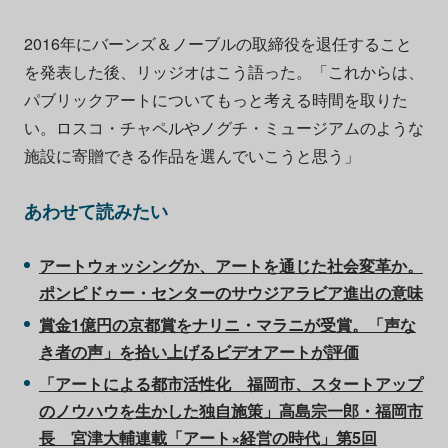
2016年にバーンズ＆ノーブルの取締役を退任すること
を発表した後、リッジオはこう語った。「これからは、
パブリックアートについてもっと考える時間を取りた
い。ロスコ・チャペルやノグチ・ミュージアムのような
施設に寄贈できる作品を選んでいこうと思う」
あわせて読みたい
アートウォッシングか、アートを通じた社会変革か。
ポンピドゥー・センターのサウジアラビア進出の意味
賞金1億円の京都賞をナリニ・マラニが受賞。「声な
き者の声」を拾い上げるビデオアートが評価
「アートによる都市活性化 福岡市、スタートアップ
のノウハウを生かした独自施策」高島宗一郎・福岡市
長 宮津大輔連載「アート×経営の時代」第5回