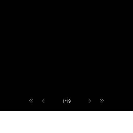
1
/
19