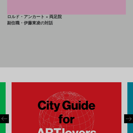
アートと禅と美と散歩──ハ
ロルド・アンカート × 両足院
副住職・伊藤東凌の対話