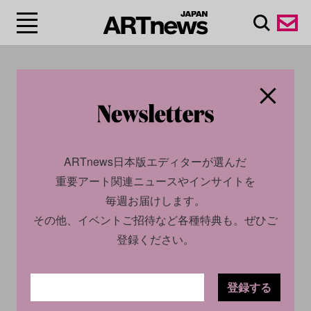
#投資/investment
ARTnews日本版エディターが選んだ
重要アート関連ニュースやインサイトを
毎週お届けします。
その他、イベントご招待など各種特典も。ぜひご
登録ください。
ECONOMY
NEWS
ECONOMY
INSIGHT
2023.03.03
2024.11.20
登録する
マイケル・ジョーダンの伝説
米大手銀行の「アート担保ロ