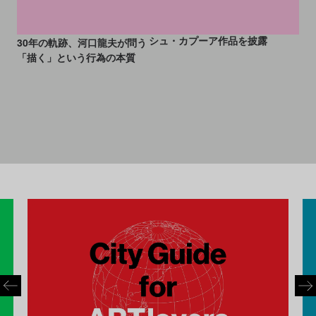
トTOP5: 井田幸昌の350点超
今週末に見たいアートイベン
が集結、新スペースでアニッ
トTOP5：ミナ ペルホネンの
シュ・カプーア作品を披露
30年の軌跡、河口龍夫が問う
「描く」という行為の本質