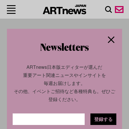
#レンサ/Lensa
ARTnews日本版エディターが選んだ
重要アート関連ニュースやインサイトを
毎週お届けします。
その他、イベントご招待など各種特典も。ぜひご
登録ください。
CULTURE
NEWS
CULTURE
NEWS
2022.12.14
2022.12.08
登録する
爆発的人気のアバター作成ア
データ泥棒にご用心！ 大人気