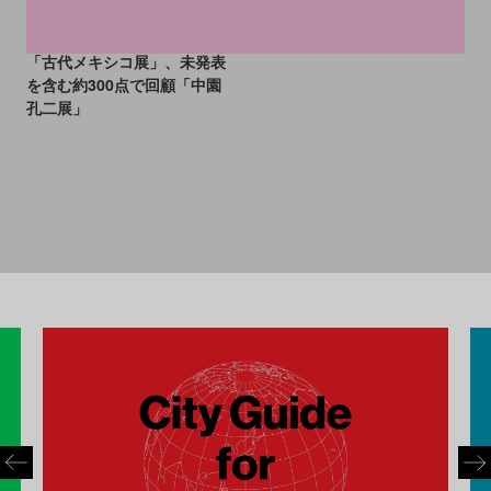
トTOP5: 「赤の女王」の墓の
埋葬品を世界3番目に公開
「古代メキシコ展」、未発表
を含む約300点で回顧「中園
孔二展」