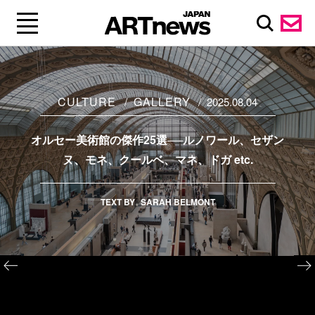
CULTURE
GALLERY
2025.08.04
オルセー美術館の傑作25選──ルノワール、セザン
ヌ、モネ、クールベ、マネ、ドガ etc.
TEXT BY
SARAH BELMONT