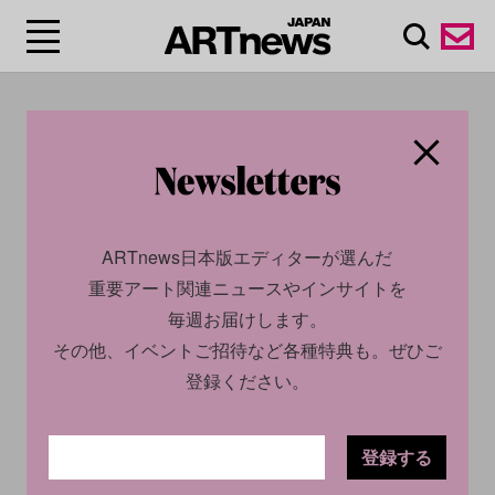
#田島美加
ARTnews日本版エディターが選んだ
重要アート関連ニュースやインサイトを
毎週お届けします。
その他、イベントご招待など各種特典も。ぜひご
登録ください。
CULTURE
INSIGHT
CULTURE
NEWS
2024.07.04
2023.12.29
登録する
Tokyo Gendaiが開幕！
アートで開運！ 杉本博司が手