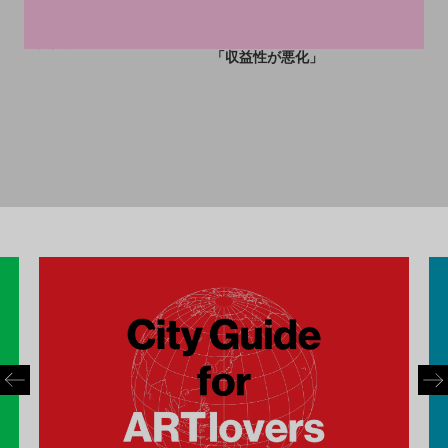
売サイト、Artsyが35人を解
ラットフォーム誕生の裏で進
雇。アート市場の減速により
む人員削減
「収益性が悪化」