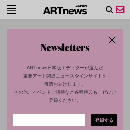
#アーツィ/Artsy
ARTnews日本版エディターが選んだ
重要アート関連ニュースやインサイトを
毎週お届けします。
その他、イベントご招待など各種特典も。ぜひご
登録ください。
ECONOMY
NEWS
ECONOMY
NEWS
2026.04.17
2023.07.04
登録する
ArtnetとArtsyが経営統合を
アート界最大のオンライン販
発表。世界最大級のアートプ