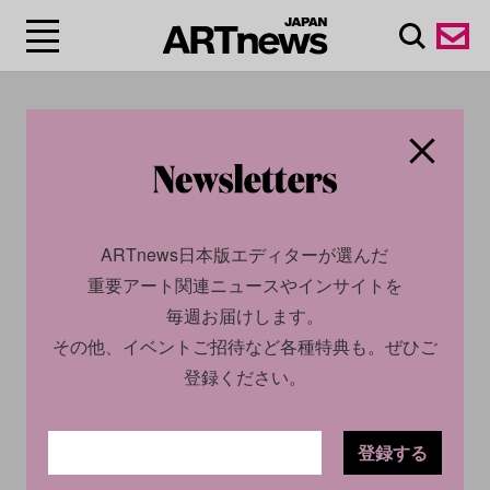
#リアーナ/Rihanna
ARTnews日本版エディターが選んだ
重要アート関連ニュースやインサイトを
毎週お届けします。
その他、イベントご招待など各種特典も。ぜひご
登録ください。
CULTURE
INSIGHT
CULTURE
NEWS
2023.11.27
2023.06.22
登録する
アートとファッションの蜜月
ファレル・ウィリアムスがル