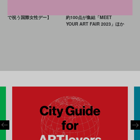
作品に映る差別・継承・女性
トTOP5: “愛”がテーマの「ル
蔑視問題を読み解く【アート
ーヴル美術館展」、28作家の
で祝う国際女性デー】
約100点が集結「MEET
YOUR ART FAIR 2023」ほか