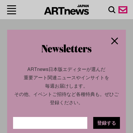
#清水晶子
ARTnews日本版エディターが選んだ
重要アート関連ニュースやインサイトを
毎週お届けします。
その他、イベントご招待など各種特典も。ぜひご
登録ください。
SOCIAL
INSIGHT
CULTURE
NEWS
2023.03.10
2023.03.03
登録する
アートとジェンダー──芸術
今週末に見たいアートイベン