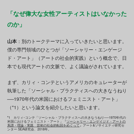
「なぜ偉大な女性アーティストはいなかった
のか」
山本
：別のトークテーマに入っていきたいと思います。
僕の専門領域のひとつが「ソーシャリー・エンゲージ
ド・アート」（アートの社会的実践）という概念で、日
本でも現代アートの文脈で、よく議論がされています。
まず、カリィ・コンテというアメリカのキュレーターが
執筆した「ソーシャル・プラクティスへの大きなうねり
──1970年代の米国におけるフェミニスト・アート」
（*1）という論文を紹介したいと思います。
*1 カリィ･コンテ「ソーシャル・プラクティスへの大きなうねり──1970年代の
米国におけるフェミニスト・アート」『
ソーシャリー・エンゲイジド・アートの
系譜・理論・実践 芸術の社会的転回をめぐって
』アート&ソサイエティ研究セ
ンター SEA研究会、2018年。